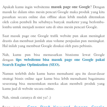
masuk page one Google
Apakah kamu ingin websitemu
? Dengan
masuk ke dalam situs mesin pencari Google maka produk yang kita
pasarkan secara online dan offline akan lebih mudah ditemukan
oleh calon pembeli Itu sebabnya banyak marketer yang berlomba-
lomba untuk menjadi nomor satu di situs mesin pencari Google.
Saat masuk page one Google trafik website pun akan meningkat
drastis dan membuat jumlah atau volume penjualan pun meningkat.
Hal inilah yang membuat Google disukai oleh para pebisnis.
Nah, kamu pun bisa memasarkan bisnismu lewat Google
tips
websitemu bisa masuk page one Google pakai
dengan
Search Engine Optimization (SEO)
.
Namun terlebih dulu kamu harus memahami apa itu dasar-dasar
strategi bisnis online agar kamu bisa lebih memahami bagaimana
seseorang bisa menentukan mereka akan membeli produk yang
kamu jual di website secara online.
Nah, simak caranya di sini ya! ;)
Cara Riset Keyword dengan Google