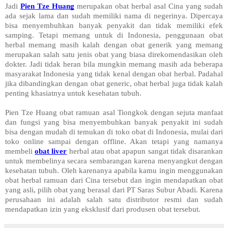
Jadi 
Pien Tze Huang
 merupakan obat herbal asal Cina yang sudah 
ada sejak lama dan sudah memiliki nama di negerinya. Dipercaya 
bisa menyembuhkan banyak penyakit dan tidak memiliki efek 
samping. Tetapi memang untuk di Indonesia, penggunaan obat 
herbal memang masih kalah dengan obat generik yang memang 
merupakan salah satu jenis obat yang biasa direkomendasikan oleh 
dokter. Jadi tidak heran bila mungkin memang masih ada beberapa 
masyarakat Indonesia yang tidak kenal dengan obat herbal. Padahal 
jika dibandingkan dengan obat generic, obat herbal juga tidak kalah 
penting khasiatnya untuk kesehatan tubuh. 
Pien Tze Huang obat ramuan asal Tiongkok dengan sejuta manfaat 
dan fungsi yang bisa menyembuhkan banyak penyakit ini sudah 
bisa dengan mudah di temukan di toko obat di Indonesia, mulai dari 
toko online sampai dengan offline. Akan tetapi yang namanya 
membeli 
obat liver
 herbal atau obat apapun sangat tidak disarankan 
untuk membelinya secara sembarangan karena menyangkut dengan 
kesehatan tubuh. Oleh karenanya apabila kamu ingin menggunakan 
obat herbal ramuan dari Cina tersebut dan ingin mendapatkan obat 
yang asli, pilih obat yang berasal dari PT Saras Subur Abadi. Karena 
perusahaan ini adalah salah satu distributor resmi dan sudah 
mendapatkan izin yang eksklusif dari produsen obat tersebut.