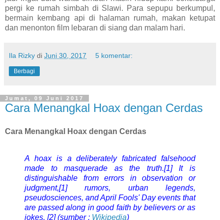
pergi ke rumah simbah di Slawi. Para sepupu berkumpul,
bermain kembang api di halaman rumah, makan ketupat
dan menonton film lebaran di siang dan malam hari.
Ila Rizky
di
Juni 30, 2017
5 komentar:
Berbagi
Jumat, 09 Juni 2017
Cara Menangkal Hoax dengan Cerdas
Cara Menangkal Hoax dengan Cerdas
A hoax is a deliberately fabricated falsehood
made to masquerade as the truth.[1] It is
distinguishable from errors in observation or
judgment,[1] rumors, urban legends,
pseudosciences, and April Fools' Day events that
are passed along in good faith by believers or as
jokes. [2] (sumber :
Wikipedia
)