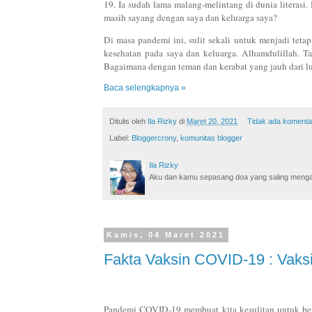
19. Ia sudah lama malang-melintang di dunia literasi. 
masih sayang dengan saya dan keluarga saya?
Di masa pandemi ini, sulit sekali untuk menjadi teta
kesehatan pada saya dan keluarga. Alhamdulillah. T
Bagaimana dengan teman dan kerabat yang jauh dari lu
Baca selengkapnya »
Ditulis oleh
Ila Rizky
di
Maret 20, 2021
Tidak ada komenta
Label:
Bloggercrony
,
komunitas blogger
Ila Rizky
Aku dan kamu sepasang doa yang saling mengamin
Kamis, 04 Maret 2021
Fakta Vaksin COVID-19 : Vaks
Pandemi COVID-19 membuat kita kesulitan untuk berak