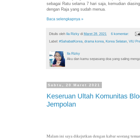
sebagai Ratu selama 7 hari saja, kemudian diasin
dengan Raja yang sudah menua.
Baca selengkapnya »
Ditulis oleh
Ila Rizky
di
Maret 28, 2021
6 komentar:
Label:
#SahabatKorea
,
drama korea
,
Korea Selatan
,
VIU Pr
Ila Rizky
Aku dan kamu sepasang doa yang saling mengamin
Sabtu, 20 Maret 2021
Keseruan Ultah Komunitas Blo
Jempolan
Malam ini saya dikejutkan dengan kabar seorang teman