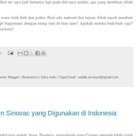
Hari ini saya jadi bertanya lagi pada diri saya sendiri, apa yang membuat Allah
p waras baik fisik dan psikis. Pasti ada maksud dan tujuan Allah masih memberi
api bagaimana dengan orang lain di luar sana? Apakah mereka baik-baik saja?
ar kota?
r:
i. Blogger | Bookworm | Suka nulis | Tegal Email : sabilla.arrasyid@gmail.com
in Sinovac yang Digunakan di Indonesia
tivitas seperti biasa. Pasalnya, penyebaran virus Corona menjadi lebih cepat