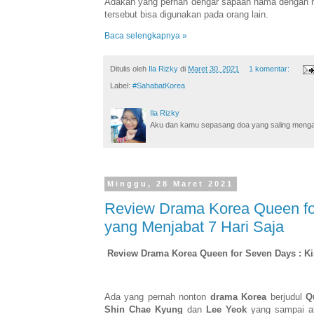
Adakah yang pernah dengar sapaan nama dengan me
tersebut bisa digunakan pada orang lain.
Baca selengkapnya »
Ditulis oleh
Ila Rizky
di
Maret 30, 2021
1 komentar:
Label:
#SahabatKorea
Ila Rizky
Aku dan kamu sepasang doa yang saling mengamin
Minggu, 28 Maret 2021
Review Drama Korea Queen for
yang Menjabat 7 Hari Saja
Review Drama Korea Queen for Seven Days : Ki
Ada yang pernah nonton
drama Korea
berjudul
Q
Shin Chae Kyung
dan
Lee Yeok
yang sampai akh