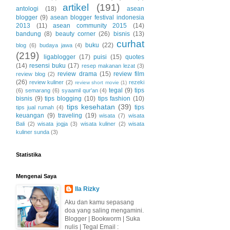
artikel
(191)
antologi
(18)
asean
blogger
(9)
asean blogger festival indonesia
2013
(11)
asean community 2015
(14)
bandung
(8)
beauty corner
(26)
bisnis
(13)
curhat
buku
(22)
blog
(6)
budaya jawa
(4)
(219)
ligablogger
(17)
puisi
(15)
quotes
(14)
resensi buku
(17)
resep makanan lezat
(3)
review drama
(15)
review film
review blog
(2)
(26)
review kuliner
(2)
rezeki
review short movie
(1)
tegal
(9)
tips
(6)
semarang
(6)
syaamil qur'an
(4)
bisnis
(9)
tips blogging
(10)
tips fashion
(10)
tips kesehatan
(39)
tips
tips jual rumah
(4)
keuangan
(9)
traveling
(19)
wisata
(7)
wisata
Bali
(2)
wisata jogja
(3)
wisata kuliner
(2)
wisata
kuliner sunda
(3)
Statistika
Mengenai Saya
Ila Rizky
Aku dan kamu sepasang
doa yang saling mengamini.
Blogger | Bookworm | Suka
nulis | Tegal Email :