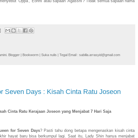
nyebut 'Oppa', 'Eonni' atau sapaan 'Agasshi'? Tidak semua sapaan nama
i. Blogger | Bookworm | Suka nulis | Tegal Email : sabilla.arrasyid@gmail.com
 Seven Days : Kisah Cinta Ratu Joseon
sah Cinta Ratu Kerajaan Joseon yang Menjabat 7 Hari Saja
ueen for Seven Days
? Pasti tahu dong betapa mengenaskan kisah cinta
ir hayat baru bisa berkumpul lagi. Saat itu, Lady Shin hanya menjabat