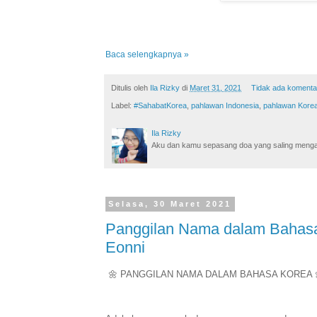
Baca selengkapnya »
Ditulis oleh
Ila Rizky
di
Maret 31, 2021
Tidak ada komenta
Label:
#SahabatKorea
,
pahlawan Indonesia
,
pahlawan Kore
Ila Rizky
Aku dan kamu sepasang doa yang saling mengamin
Selasa, 30 Maret 2021
Panggilan Nama dalam Bahasa 
Eonni
🌼 PANGGILAN NAMA DALAM BAHASA KOREA 