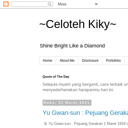
~Celoteh Kiky~
Shine Bright Like a Diamond
Home
About Me
Disclosure
Portofolio
Quote of The Day
Selepas musim yang berganti, cara terbaik 
menyederhanakan harapanmu hari ini.
Rabu, 31 Maret 2021
Yu Gwan-sun : Pejuang Geraka
🌼 Yu Gwan-sun : Pejuang Gerakan 1 Maret 1919 d