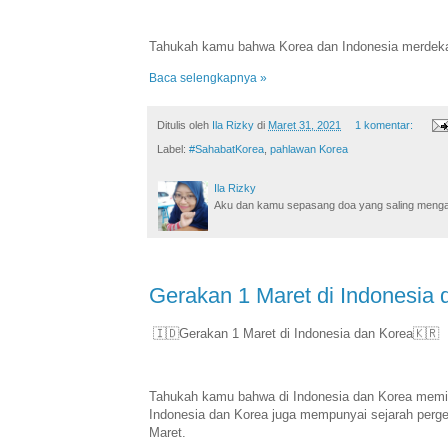
Tahukah kamu bahwa Korea dan Indonesia merdeka
Baca selengkapnya »
Ditulis oleh
Ila Rizky
di
Maret 31, 2021
1 komentar:
Label:
#SahabatKorea
,
pahlawan Korea
Ila Rizky
Aku dan kamu sepasang doa yang saling mengamin
Gerakan 1 Maret di Indonesia 
🇮🇩Gerakan 1 Maret di Indonesia dan Korea🇰🇷
Tahukah kamu bahwa di Indonesia dan Korea memil
Indonesia dan Korea juga mempunyai sejarah perger
Maret.