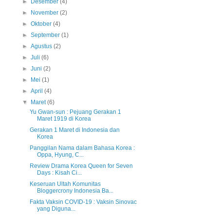
►
Desember
(4)
►
November
(2)
►
Oktober
(4)
►
September
(1)
►
Agustus
(2)
►
Juli
(6)
►
Juni
(2)
►
Mei
(1)
►
April
(4)
▼
Maret
(6)
Yu Gwan-sun : Pejuang Gerakan 1
Maret 1919 di Korea
Gerakan 1 Maret di Indonesia dan
Korea
Panggilan Nama dalam Bahasa Korea :
Oppa, Hyung, C...
Review Drama Korea Queen for Seven
Days : Kisah Ci...
Keseruan Ultah Komunitas
Bloggercrony Indonesia Ba...
Fakta Vaksin COVID-19 : Vaksin Sinovac
yang Diguna...