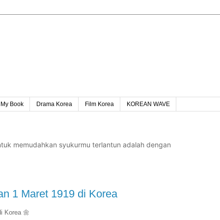
My Book
Drama Korea
Film Korea
KOREAN WAVE
untuk memudahkan syukurmu terlantun adalah dengan
n 1 Maret 1919 di Korea
i Korea 🌼