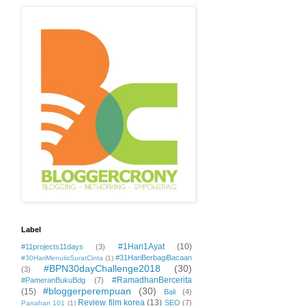
Label
#1Hari1Ayat
(10)
#11projects11days
(3)
#31HariBerbagiBacaan
#30HariMenulisSuratCinta
(1)
#BPN30dayChallenge2018
(30)
(3)
#RamadhanBercerita
#PameranBukuBdg
(7)
#bloggerperempuan
(30)
(15)
Bali
(4)
Review film korea
(13)
SEO
(7)
Panahan 101
(1)