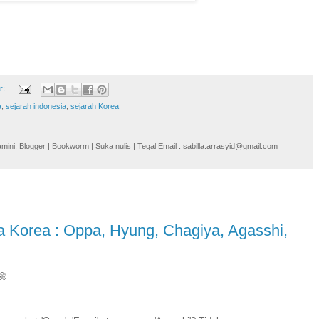
r:
a
,
sejarah indonesia
,
sejarah Korea
i. Blogger | Bookworm | Suka nulis | Tegal Email : sabilla.arrasyid@gmail.com
Korea : Oppa, Hyung, Chagiya, Agasshi,
🌼