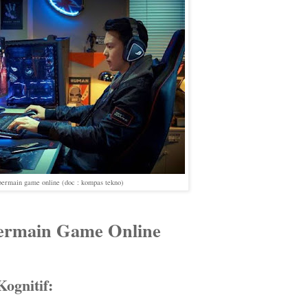
ermain game online (doc : kompas tekno)
 Bermain Game Online
ognitif: