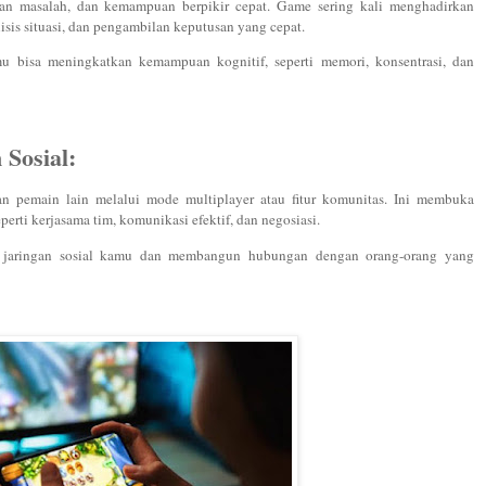
n masalah, dan kemampuan berpikir cepat. Game sering kali menghadirkan
isis situasi, dan pengambilan keputusan yang cepat.
amu bisa meningkatkan kemampuan kognitif, seperti memori, konsentrasi, dan
Sosial:
 pemain lain melalui mode multiplayer atau fitur komunitas. Ini membuka
rti kerjasama tim, komunikasi efektif, dan negosiasi.
 jaringan sosial kamu dan membangun hubungan dengan orang-orang yang