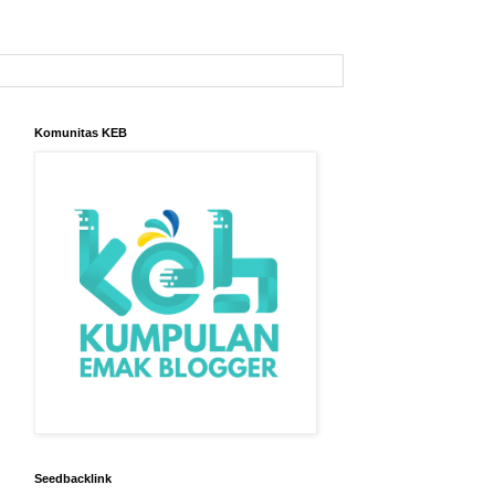
Komunitas KEB
Seedbacklink