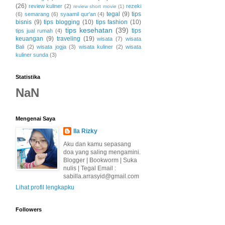
(26)
review kuliner
(2)
rezeki
review short movie
(1)
tegal
(9)
tips
(6)
semarang
(6)
syaamil qur'an
(4)
bisnis
(9)
tips blogging
(10)
tips fashion
(10)
tips kesehatan
(39)
tips
tips jual rumah
(4)
keuangan
(9)
traveling
(19)
wisata
(7)
wisata
Bali
(2)
wisata jogja
(3)
wisata kuliner
(2)
wisata
kuliner sunda
(3)
Statistika
NaN
Mengenai Saya
Ila Rizky
Aku dan kamu sepasang
doa yang saling mengamini.
Blogger | Bookworm | Suka
nulis | Tegal Email :
sabilla.arrasyid@gmail.com
Lihat profil lengkapku
Followers