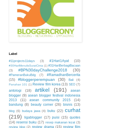
Label
#1Hari1Ayat
(10)
#11projects11days
(3)
#31HariBerbagiBacaan
#30HariMenulisSuratCinta
(1)
#BPN30dayChallenge2018
(30)
(3)
#RamadhanBercerita
#PameranBukuBdg
(7)
#bloggerperempuan
(30)
(15)
Bali
(4)
Review film korea
(13)
SEO
(7)
Panahan 101
(1)
artikel
(191)
antologi
(18)
asean
blogger
(9)
asean blogger festival indonesia
2013
(11)
asean community 2015
(14)
bandung
(8)
beauty corner
(26)
bisnis
(13)
curhat
buku
(22)
blog
(6)
budaya jawa
(4)
(219)
ligablogger
(17)
puisi
(15)
quotes
(14)
resensi buku
(17)
resep makanan lezat
(3)
review drama
(15)
review film
review blog
(2)