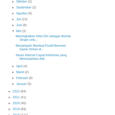
►
Oktober
(2)
►
September
(2)
►
Agustus
(6)
►
Juli
(15)
►
Juni
(8)
▼
Mei
(3)
Meningkatkan Nilai Diri sebagai Wanita
Single untu...
Menjelajahi Manfaat Positif Bermain
Game Online di...
Akses Internet Cepat IndiHome yang
Memudahkan Akti...
►
April
(4)
►
Maret
(2)
►
Februari
(8)
►
Januari
(5)
►
2022
(84)
►
2021
(41)
►
2020
(40)
►
2019
(69)