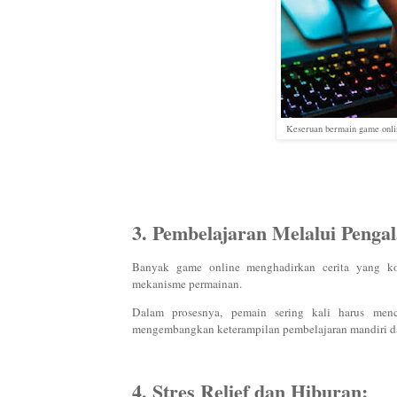
Keseruan bermain game onlin
3. Pembelajaran Melalui Penga
Banyak game online menghadirkan cerita yang 
mekanisme permainan.
Dalam prosesnya, pemain sering kali harus mencar
mengembangkan keterampilan pembelajaran mandiri da
4. Stres Relief dan Hiburan: