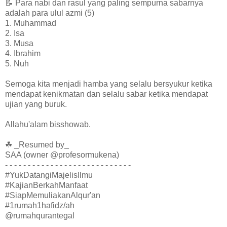
📝 Para nabi dan rasul yang paling sempurna sabarnya
adalah para ulul azmi (5)
1. Muhammad
2. Isa
3. Musa
4. Ibrahim
5. Nuh
Semoga kita menjadi hamba yang selalu bersyukur ketika
mendapat kenikmatan dan selalu sabar ketika mendapat
ujian yang buruk.
Allahu'alam bisshowab.
☘ _Resumed by_
SAA (owner @profesormukena)
- - - - - - - - - - - - - - - - - - - - - - - - - - - -
#YukDatangiMajelisIlmu
#KajianBerkahManfaat
#SiapMemuliakanAlqur'an
#1rumah1hafidz/ah
@rumahqurantegal