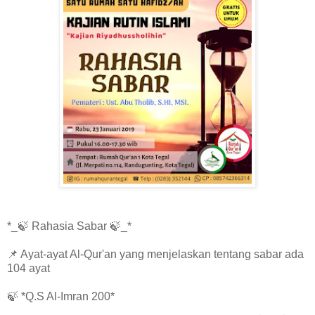
*_🍃 Rahasia Sabar 🍃_*
📌 Ayat-ayat Al-Qur'an yang menjelaskan tentang sabar ada
104 ayat
🍃 *Q.S Al-Imran 200*