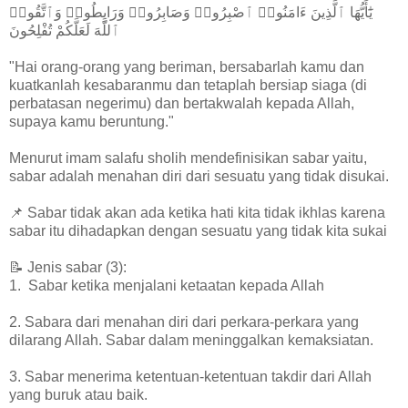
يَٰٓأَيُّهَا ٱلَّذِينَ ءَامَنُوا۟ ٱصْبِرُوا۟ وَصَابِرُوا۟ وَرَابِطُوا۟ وَٱتَّقُوا۟
ٱللَّهَ لَعَلَّكُمْ تُفْلِحُونَ
"Hai orang-orang yang beriman, bersabarlah kamu dan
kuatkanlah kesabaranmu dan tetaplah bersiap siaga (di
perbatasan negerimu) dan bertakwalah kepada Allah,
supaya kamu beruntung."
Menurut imam salafu sholih mendefinisikan sabar yaitu,
sabar adalah menahan diri dari sesuatu yang tidak disukai.
📌 Sabar tidak akan ada ketika hati kita tidak ikhlas karena
sabar itu dihadapkan dengan sesuatu yang tidak kita sukai
📝 Jenis sabar (3):
1. Sabar ketika menjalani ketaatan kepada Allah
2. Sabara dari menahan diri dari perkara-perkara yang
dilarang Allah. Sabar dalam meninggalkan kemaksiatan.
3. Sabar menerima ketentuan-ketentuan takdir dari Allah
yang buruk atau baik.