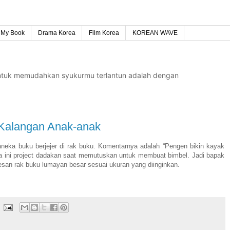
My Book
Drama Korea
Film Korea
KOREAN WAVE
untuk memudahkan syukurmu terlantun adalah dengan
 Kalangan Anak-anak
eka buku berjejer di rak buku. Komentarnya adalah “Pengen bikin kayak
ya ini project dadakan saat memutuskan untuk membuat bimbel. Jadi bapak
san rak buku lumayan besar sesuai ukuran yang diinginkan.