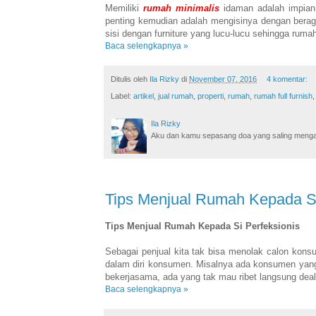
Memiliki
rumah
minimalis
idaman adalah impian
penting kemudian adalah mengisinya dengan beraga
sisi dengan furniture yang lucu-lucu sehingga ru
Baca selengkapnya »
Ditulis oleh
Ila Rizky
di
November 07, 2016
4 komentar:
Label:
artikel
,
jual rumah
,
properti
,
rumah
,
rumah full furnish
Ila Rizky
Aku dan kamu sepasang doa yang saling mengamin
Tips Menjual Rumah Kepada Si
Tips Menjual Rumah Kepada Si Perfeksionis
Sebagai penjual kita tak bisa menolak calon kons
dalam diri konsumen. Misalnya ada konsumen yang 
bekerjasama, ada yang tak mau ribet langsung deal
Baca selengkapnya »