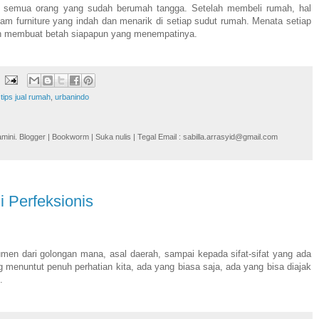
 semua orang yang sudah berumah tangga. Setelah membeli rumah, hal
m furniture yang indah dan menarik di setiap sudut rumah. Menata setiap
mah membuat betah siapapun yang menempatinya.
,
tips jual rumah
,
urbanindo
i. Blogger | Bookworm | Suka nulis | Tegal Email : sabilla.arrasyid@gmail.com
 Perfeksionis
umen dari golongan mana, asal daerah, sampai kepada sifat-sifat yang ada
menuntut penuh perhatian kita, ada yang biasa saja, ada yang bisa diajak
.