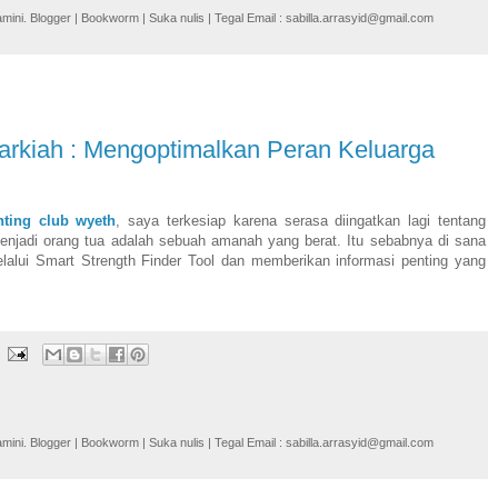
i. Blogger | Bookworm | Suka nulis | Tegal Email : sabilla.arrasyid@gmail.com
Barkiah : Mengoptimalkan Peran Keluarga
nting club wyeth
, saya terkesiap karena serasa diingatkan lagi tentang
njadi orang tua adalah sebuah amanah yang berat. Itu sebabnya di sana
alui Smart Strength Finder Tool dan memberikan informasi penting yang
i. Blogger | Bookworm | Suka nulis | Tegal Email : sabilla.arrasyid@gmail.com