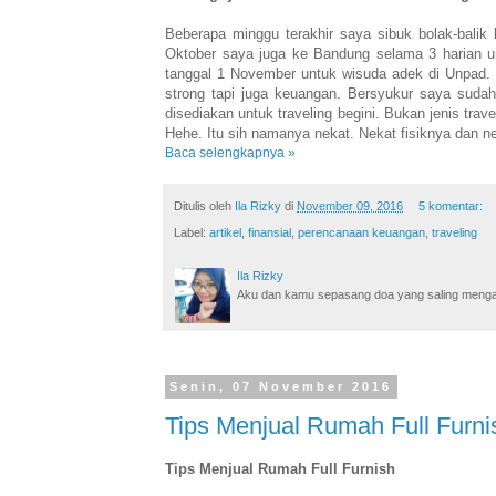
Beberapa minggu terakhir saya sibuk bolak-balik
Oktober saya juga ke Bandung selama 3 harian un
tanggal 1 November untuk wisuda adek di Unpad. 
strong tapi juga keuangan. Bersyukur saya sud
disediakan untuk traveling begini. Bukan jenis trave
Hehe. Itu sih namanya nekat. Nekat fisiknya dan ne
Baca selengkapnya »
Ditulis oleh
Ila Rizky
di
November 09, 2016
5 komentar:
Label:
artikel
,
finansial
,
perencanaan keuangan
,
traveling
Ila Rizky
Aku dan kamu sepasang doa yang saling mengamin
Senin, 07 November 2016
Tips Menjual Rumah Full Furni
Tips Menjual Rumah Full Furnish