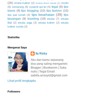
(26)
review kuliner
(2)
rezeki
review short movie
(1)
tegal
(9)
tips
(6)
semarang
(6)
syaamil qur'an
(4)
bisnis
(9)
tips blogging
(10)
tips fashion
(10)
tips kesehatan
(39)
tips
tips jual rumah
(4)
keuangan
(9)
traveling
(19)
wisata
(7)
wisata
Bali
(2)
wisata jogja
(3)
wisata kuliner
(2)
wisata
kuliner sunda
(3)
Statistika
Mengenai Saya
Ila Rizky
Aku dan kamu sepasang
doa yang saling mengamini.
Blogger | Bookworm | Suka
nulis | Tegal Email :
sabilla.arrasyid@gmail.com
Lihat profil lengkapku
Followers