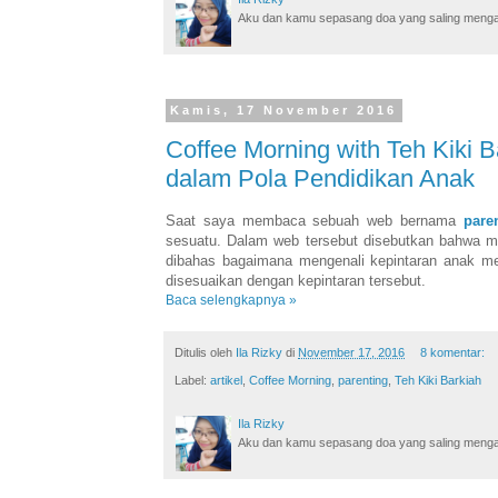
Aku dan kamu sepasang doa yang saling mengamin
Kamis, 17 November 2016
Coffee Morning with Teh Kiki 
dalam Pola Pendidikan Anak
Saat saya membaca sebuah web bernama
pare
sesuatu. Dalam web tersebut disebutkan bahwa me
dibahas bagaimana mengenali kepintaran anak mel
disesuaikan dengan kepintaran tersebut.
Baca selengkapnya »
Ditulis oleh
Ila Rizky
di
November 17, 2016
8 komentar:
Label:
artikel
,
Coffee Morning
,
parenting
,
Teh Kiki Barkiah
Ila Rizky
Aku dan kamu sepasang doa yang saling mengamin