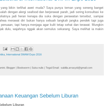
g yang bikin terlihat awet muda? Saya punya teman yang seneng banget
salah dengan alergi seafood dan berjerawat parah, jadi sering konsultasi ke
geliatnya jadi heran kenapa dia suka dengan perawatan tersebut, sampai
ahwa merawat diri bukan hanya sebuah langkah jangka pendek tapi juga
enuaan, tapi hanya menjaga agar kulit tetap sehat dan terawat. Mungkin
ejak dulu, wajahnya nggak akan semulus sekarang. Saya melihat ia makin
etika
,
International SWAM Expo 2016
i. Blogger | Bookworm | Suka nulis | Tegal Email : sabilla.arrasyid@gmail.com
anaan Keuangan Sebelum Liburan
Sebelum Liburan