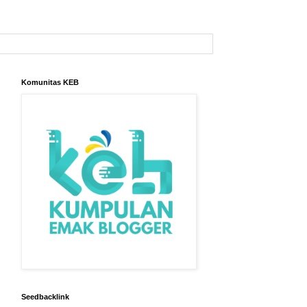
Komunitas KEB
Seedbacklink