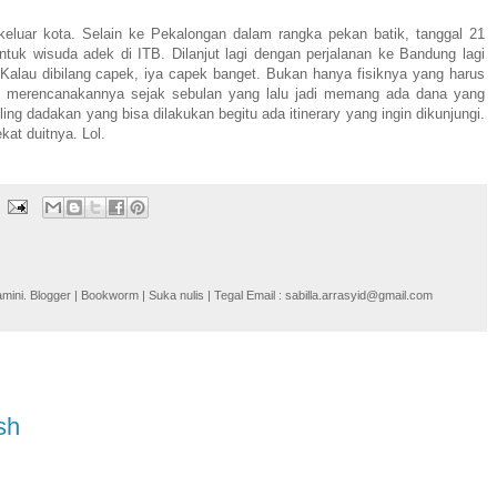
 keluar kota. Selain ke Pekalongan dalam rangka pekan batik, tanggal 21
tuk wisuda adek di ITB. Dilanjut lagi dengan perjalanan ke Bandung lagi
Kalau dibilang capek, iya capek banget. Bukan hanya fisiknya yang harus
ah merencanakannya sejak sebulan yang lalu jadi memang ada dana yang
ling dadakan yang bisa dilakukan begitu ada itinerary yang ingin dikunjungi.
kat duitnya. Lol.
i. Blogger | Bookworm | Suka nulis | Tegal Email : sabilla.arrasyid@gmail.com
sh