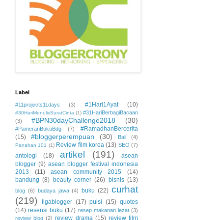
Label
#1Hari1Ayat
(10)
#11projects11days
(3)
#31HariBerbagiBacaan
#30HariMenulisSuratCinta
(1)
#BPN30dayChallenge2018
(30)
(3)
#RamadhanBercerita
#PameranBukuBdg
(7)
#bloggerperempuan
(30)
(15)
Bali
(4)
Review film korea
(13)
SEO
(7)
Panahan 101
(1)
artikel
(191)
antologi
(18)
asean
blogger
(9)
asean blogger festival indonesia
2013
(11)
asean community 2015
(14)
bandung
(8)
beauty corner
(26)
bisnis
(13)
curhat
buku
(22)
blog
(6)
budaya jawa
(4)
(219)
ligablogger
(17)
puisi
(15)
quotes
(14)
resensi buku
(17)
resep makanan lezat
(3)
review drama
(15)
review film
review blog
(2)