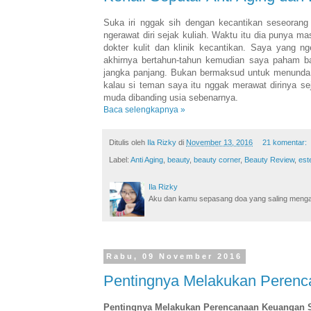
Suka iri nggak sih dengan kecantikan seseoran
ngerawat diri sejak kuliah. Waktu itu dia punya ma
dokter kulit dan klinik kecantikan. Saya yang n
akhirnya bertahun-tahun kemudian saya paham b
jangka panjang. Bukan bermaksud untuk menunda p
kalau si teman saya itu nggak merawat dirinya s
muda dibanding usia sebenarnya.
Baca selengkapnya »
Ditulis oleh
Ila Rizky
di
November 13, 2016
21 komentar:
Label:
Anti Aging
,
beauty
,
beauty corner
,
Beauty Review
,
est
Ila Rizky
Aku dan kamu sepasang doa yang saling mengamin
Rabu, 09 November 2016
Pentingnya Melakukan Perenc
Pentingnya Melakukan Perencanaan Keuangan 