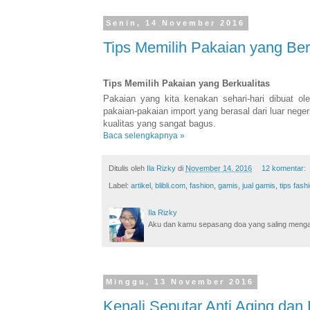
Senin, 14 November 2016
Tips Memilih Pakaian yang Ber
Tips Memilih Pakaian yang Berkualitas
Pakaian yang kita kenakan sehari-hari dibuat ol
pakaian-pakaian import yang berasal dari luar neger
kualitas yang sangat bagus.
Baca selengkapnya »
Ditulis oleh
Ila Rizky
di
November 14, 2016
12 komentar:
Label:
artikel
,
blibli.com
,
fashion
,
gamis
,
jual gamis
,
tips fash
Ila Rizky
Aku dan kamu sepasang doa yang saling mengamin
Minggu, 13 November 2016
Kenali Seputar Anti Aging dan