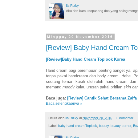
Ila Rizky
Aku dan kamu sepasang doa yang saling mengamin
Minggu, 20 November 2016
[Review] Baby Hand Cream To
[Review]Baby Hand Cream Toplook Korea
Hand cream bagi perempuan penting banget ya, apal
tanpa pakai handcream dan body cream. Hehe. Pol
seorang teman kasih oleh-oleh hand cream dari
memang
moody
kalau urusan pakai pritilan
skin ca
Baca juga:
[Review] Cantik Sehat Bersama Zalfa
Baca selengkapnya »
Ditulis oleh
Ila Rizky
di
November 20, 2016
6 komentar:
Label:
baby hand cream Toplook
,
beauty
,
beauty corner
,
Be
Ila Rizky