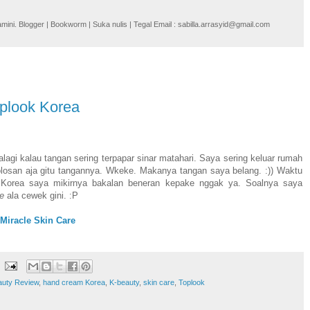
i. Blogger | Bookworm | Suka nulis | Tegal Email : sabilla.arrasyid@gmail.com
plook Korea
agi kalau tangan sering terpapar sinar matahari. Saya sering keluar rumah
osan aja gitu tangannya. Wkeke. Makanya tangan saya belang. :)) Waktu
 Korea saya mikirnya bakalan beneran kepake nggak ya. Soalnya saya
re
ala cewek gini. :P
 Miracle Skin Care
auty Review
,
hand cream Korea
,
K-beauty
,
skin care
,
Toplook