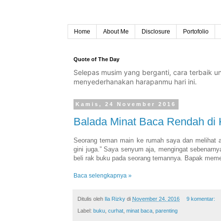
Home
About Me
Disclosure
Portofolio
Quote of The Day
Selepas musim yang berganti, cara terbaik 
menyederhanakan harapanmu hari ini.
Kamis, 24 November 2016
Balada Minat Baca Rendah di
Seorang teman main ke rumah saya dan melihat an
gini juga.” Saya senyum aja, mengingat sebenarn
beli rak buku pada seorang temannya. Bapak meme
Baca selengkapnya »
Ditulis oleh
Ila Rizky
di
November 24, 2016
9 komentar:
Label:
buku
,
curhat
,
minat baca
,
parenting