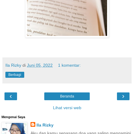
Ila Rizky
di
Juni 05, 2022
1 komentar:
Berbagi
‹
›
Beranda
Lihat versi web
Mengenai Saya
Ila Rizky
Aku dan kamu sepasang doa yang saling mengamini.