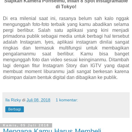
Siapkan Kamera Ponselmu, Inilah 8 Spot Instagramable
di Tokyo!
Di era milenial saat ini, rasanya belum sah kalo nggak
mengunggah foto-foto terbaik yang
k
amu abadikan selama
pergi berlibur. Salah satu aplikasi yang kini menjadi
primadona publik sebagai media untuk berbagi hal tersebut
adalah Instagram. Iyes, aplikasi instagram dinilai sangat
ringkas dan termasuk multifungsi untuk membagikan
pengalaman
mu saat berlibur. Kamu bisa banget
mengunggah foto dan video sesuai keinginanmu. Ditambah
lagi dengan fitur Instagram Story dan IGTV yang dapat
membuat moment liburanm
u jadi sangat berkesan karena
disimpan dalam bentuk digital dan dibagikan ke publik.
Ila Rizky
di
Juli 08, 2018
1 komentar:
Berbagi
Kamis, 05 Juli 2018
Mengapa Kamu Harus Membeli