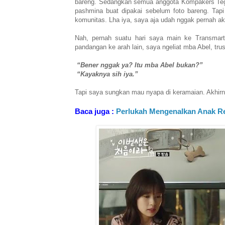
bareng. Sedangkan semua anggota Kompakers Tegal p
pashmina buat dipakai sebelum foto bareng. Tap
komunitas. Lha iya, saya aja udah nggak pernah akti
Nah, pernah suatu hari saya main ke Transmart
pandangan ke arah lain, saya ngeliat mba Abel, tru
“Bener nggak ya? Itu mba Abel bukan?”
“Kayaknya sih iya.”
Tapi saya sungkan mau nyapa di keramaian. Akhirny
Baca juga :
Perlukah Mengenalkan Anak R