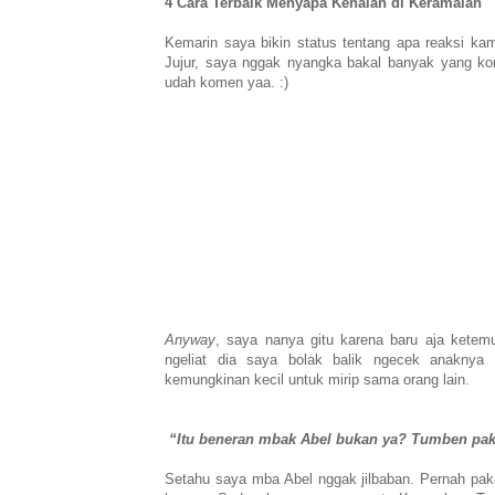
4 Cara Terbaik Menyapa Kenalan di Keramaian
Kemarin saya bikin status tentang apa reaksi ka
Jujur, saya nggak nyangka bakal banyak yang kom
udah komen yaa. :)
Anyway
, saya nanya gitu karena baru aja kete
ngeliat dia saya bolak balik ngecek anaknya
kemungkinan kecil untuk mirip sama orang lain.
“Itu beneran mbak Abel bukan ya? Tumben paka
Setahu saya mba Abel nggak jilbaban. Pernah pak