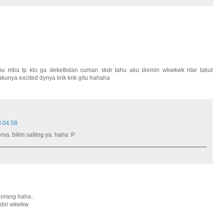
emu mba tp klo ga deketbdan cuman skdr tahu aku diemin wkwkwk ntar takut
unya excited dynya krik krik gitu hahaha
l 04.58
rva. bikin salting ya. haha :P
 orang haha..
ndiri wkwkw