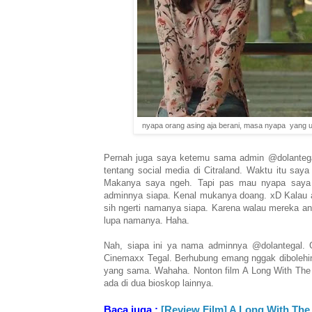
nyapa orang asing aja berani, masa nyapa yang udah
Pernah juga saya ketemu sama admin @dolantegal
tentang social media di Citraland. Waktu itu say
Makanya saya ngeh. Tapi pas mau nyapa saya b
adminnya siapa. Kenal mukanya doang. xD Kalau a
sih ngerti namanya siapa. Karena walau mereka ano
lupa namanya. Haha.
Nah, siapa ini ya nama adminnya @dolantegal. G
Cinemaxx Tegal. Berhubung emang nggak dibolehin 
yang sama. Wahaha. Nonton film A Long With The 
ada di dua bioskop lainnya.
Baca juga :
[Review Film] A Long With Th