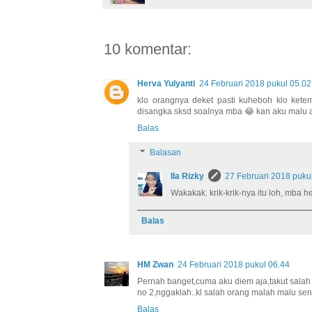
10 komentar:
Herva Yulyanti
24 Februari 2018 pukul 05.02
klo orangnya deket pasti kuheboh klo ket
disangka sksd soalnya mba 😂 kan aku malu ak
Balas
Balasan
Ila Rizky
27 Februari 2018 puku
Wakakak. krik-krik-nya itu loh, mba he
Balas
HM Zwan
24 Februari 2018 pukul 06.44
Pernah banget,cuma aku diem aja,takut salah
no 2,nggaklah..kl salah orang malah malu se
Balas