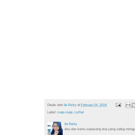
Ditulis oleh
Ila Rizky
di
Februari 24, 2018
Label:
cuap-cuap
,
curhat
Ila Rizky
Aku dan kamu sepasang doa yang saling mengamin