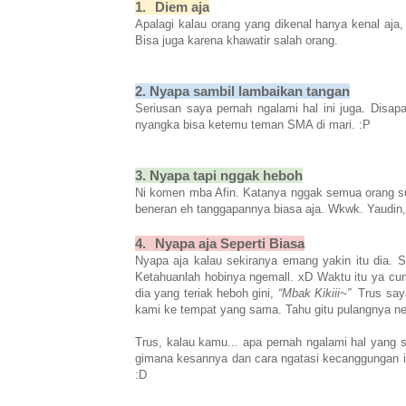
1.
Diem aja
Apalagi kalau orang yang dikenal hanya kenal aja,
Bisa juga karena khawatir salah orang.
2. Nyapa sambil lambaikan tangan
Seriusan saya pernah ngalami hal ini juga. Di
nyangka bisa ketemu teman SMA di mari. :P
3. Nyapa tapi nggak heboh
Ni komen mba Afin. Katanya nggak semua orang s
beneran eh tanggapannya biasa aja. Wkwk. Yaudin,
4.
Nyapa aja Seperti Biasa
Nyapa aja kalau sekiranya emang yakin itu dia.
Ketahuanlah hobinya ngemall. xD Waktu itu ya cum
dia yang teriak heboh gini,
“Mbak Kikiii~”
Trus say
kami ke tempat yang sama. Tahu gitu pulangnya n
Trus, kalau kamu... apa pernah ngalami hal yang
gimana kesannya dan cara ngatasi kecanggungan i
:D