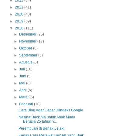
►
2022
(84)
►
2021
(41)
►
2020
(40)
►
2019
(69)
▼
2018
(111)
►
Desember
(25)
►
November
(17)
►
Oktober
(6)
►
September
(5)
►
Agustus
(6)
►
Juli
(10)
►
Juni
(5)
►
Mei
(8)
►
April
(6)
►
Maret
(6)
▼
Februari
(10)
Cara Blog Agar Cepat Diindeks Google
Nasihat Jack Ma untuk Anak Muda
Berusia 25 tahun Y...
Perempuan di Benak Lelaki
Kenali Cara Merawat Genset Yang Baik