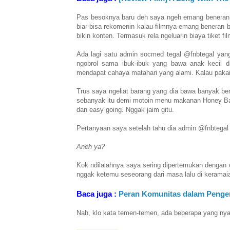
Pas besoknya baru deh saya ngeh emang beneran di
biar bisa rekomenin kalau filmnya emang beneran b
bikin konten. Termasuk rela ngeluarin biaya tiket fi
Ada lagi satu admin socmed tegal @fnbtegal yang
ngobrol sama ibuk-ibuk yang bawa anak kecil di
mendapat cahaya matahari yang alami. Kalau pakai r
Trus saya ngeliat barang yang dia bawa banyak bener
sebanyak itu demi motoin menu makanan Honey Bake
dan easy going. Nggak jaim gitu.
Pertanyaan saya setelah tahu dia admin @fnbtegal 
Aneh ya?
Kok ndilalahnya saya sering dipertemukan dengan
nggak ketemu seseorang dari masa lalu di keramaia
Baca juga :
Peran Komunitas dalam Penge
Nah, klo kata temen-temen, ada beberapa yang nyar