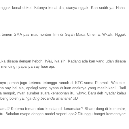
 nggak kenal deket. Kitanya kenal dia, dianya nggak. Kan sedih ya. Haha.
sapa temen SMA pas mau nonton film di Gajah Mada Cinema. Wkwk. Nggak
uka disapa dengan heboh.
Well,
iya sih. Kadang ada kan yang udah disapa
 mending nyapanya say haai aja.
 Saya pernah juga ketemu tetangga rumah di KFC sama Ritamall. Wekeke.
a say hai aja, apalagi yang nyapa duluan anaknya yang masih kecil. Jadi
a nengok, nyari sumber suara kehebohan itu. wkwk. Baru deh nyadar kalau
ebeng boleh ya.
*ga ding becanda whahaha*
xD
 sama? Ketemu teman atau kenalan di keramaian? Share dong di komentar,
tu. Bakalan nyapa dengan model seperti apa? Ditunggu banget komennya~