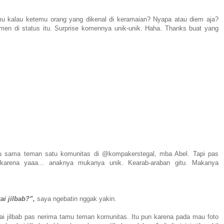
mu kalau ketemu orang yang dikenal di keramaian? Nyapa atau diem aja?
en di status itu. Surprise komennya unik-unik. Haha. Thanks buat yang
mu sama teman satu komunitas di @kompakerstegal, mba Abel. Tapi pas
 karena yaaa... anaknya mukanya unik. Kearab-araban gitu. Makanya
i jilbab?”,
saya ngebatin nggak yakin.
ai jilbab pas nerima tamu teman komunitas. Itu pun karena pada mau foto