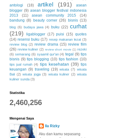
artikel
(191)
antologi
(18)
asean
blogger
(9)
asean blogger festival indonesia
2013
(11)
asean community 2015
(14)
bandung
(8)
beauty corner
(26)
bisnis
(13)
curhat
buku
(22)
blog
(6)
budaya jawa
(4)
(219)
ligablogger
(17)
puisi
(15)
quotes
(14)
resensi buku
(17)
resep makanan lezat
(3)
review drama
(15)
review film
review blog
(2)
(26)
review kuliner
(2)
rezeki
review short movie
(1)
tegal
(9)
tips
(6)
semarang
(6)
syaamil qur'an
(4)
bisnis
(9)
tips blogging
(10)
tips fashion
(10)
tips kesehatan
(39)
tips
tips jual rumah
(4)
keuangan
(9)
traveling
(19)
wisata
(7)
wisata
Bali
(2)
wisata jogja
(3)
wisata kuliner
(2)
wisata
kuliner sunda
(3)
Statistika
2,460,256
Mengenai Saya
Ila Rizky
Aku dan kamu sepasang