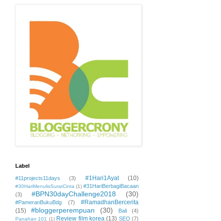
Label
#1Hari1Ayat
(10)
#11projects11days
(3)
#31HariBerbagiBacaan
#30HariMenulisSuratCinta
(1)
#BPN30dayChallenge2018
(30)
(3)
#RamadhanBercerita
#PameranBukuBdg
(7)
#bloggerperempuan
(30)
(15)
Bali
(4)
Review film korea
(13)
SEO
(7)
Panahan 101
(1)