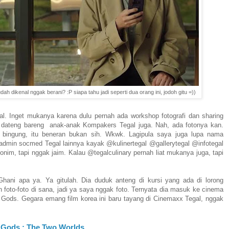
 dikenal nggak berani? :P siapa tahu jadi seperti dua orang ini, jodoh gitu =))
. Inget mukanya karena dulu pernah ada workshop fotografi dan sharing
a dateng bareng
anak-anak Kompakers Tegal juga. Nah, ada fotonya kan.
ingung, itu beneran bukan sih. Wkwk. Lagipula saya juga lupa nama
dmin socmed Tegal lainnya kayak @kulinertegal @gallerytegal @infotegal
nim, tapi nggak jaim. Kalau @tegalculinary pernah liat mukanya juga, tapi
hani apa ya. Ya gitulah. Dia duduk anteng di kursi yang ada di lorong
foto-foto di sana, jadi ya saya nggak foto. Ternyata dia masuk ke cinema
Gods. Gegara emang film korea ini baru tayang di Cinemaxx Tegal, nggak
e Gods : The Two Worlds