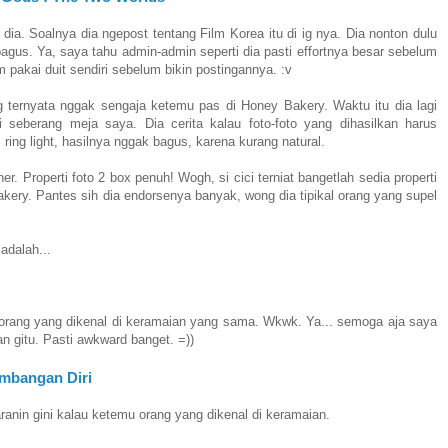
a. Soalnya dia ngepost tentang Film Korea itu di ig nya. Dia nonton dulu
agus. Ya, saya tahu admin-admin seperti dia pasti effortnya besar sebelum
lm pakai duit sendiri sebelum bikin postingannya. :v
 ternyata nggak sengaja ketemu pas di Honey Bakery. Waktu itu dia lagi
 seberang meja saya. Dia cerita kalau foto-foto yang dihasilkan harus
ing light, hasilnya nggak bagus, karena kurang natural.
. Properti foto 2 box penuh! Wogh, si cici terniat bangetlah sedia properti
ry. Pantes sih dia endorsenya banyak, wong dia tipikal orang yang supel
adalah...
 orang yang dikenal di keramaian yang sama. Wkwk. Ya... semoga aja saya
n gitu. Pasti awkward banget. =))
mbangan Diri
anin gini kalau ketemu orang yang dikenal di keramaian.