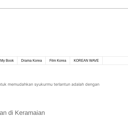
My Book
Drama Korea
Film Korea
KOREAN WAVE
untuk memudahkan syukurmu terlantun adalah dengan
an di Keramaian