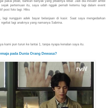
akai jilbab, bahkan banyak yang jilbabnya lebar. Jadi dia inisiatif ambil
i sejak pertemuan itu, saya udah nggak pernah ketemu lagi dalam event
f post foto lagi. Hiks
, lagi nungguin adek bayar belanjaan di kasir. Saat saya mengedarkan
s ngeliat lagi anaknya yang namanya Sabrina.
a kami pun turun ke lantai 1, tanpa nyapa kenalan saya itu.
emaja pada Dunia Orang Dewasa?