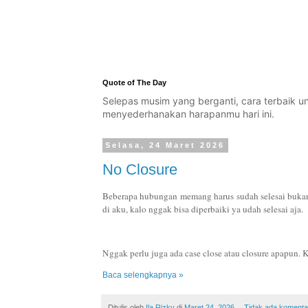
Quote of The Day
Selepas musim yang berganti, cara terbaik 
menyederhanakan harapanmu hari ini.
Selasa, 24 Maret 2026
No Closure
Beberapa hubungan memang harus sudah selesai bukan
di aku, kalo nggak bisa diperbaiki ya udah selesai aja.
Nggak perlu juga ada case close atau closure apapun. K
Baca selengkapnya »
Ditulis oleh
Ila Rizky
di
Maret 24, 2026
Tidak ada komenta