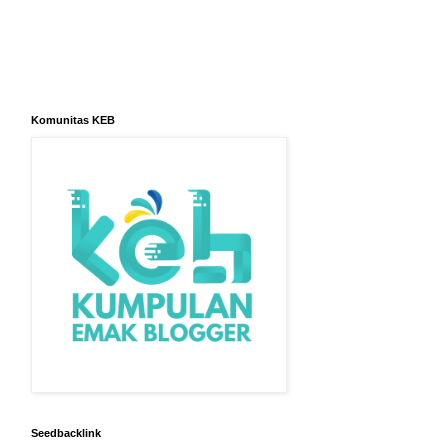
Komunitas KEB
Seedbacklink