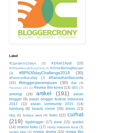
Label
#1Hari1Ayat
(10)
#11projects11days
(3)
#31HariBerbagiBacaan
#30HariMenulisSuratCinta
(1)
#BPN30dayChallenge2018
(30)
(3)
#RamadhanBercerita
#PameranBukuBdg
(7)
#bloggerperempuan
(30)
(15)
Bali
(4)
Review film korea
(13)
SEO
(7)
Panahan 101
(1)
artikel
(191)
antologi
(18)
asean
blogger
(9)
asean blogger festival indonesia
2013
(11)
asean community 2015
(14)
bandung
(8)
beauty corner
(26)
bisnis
(13)
curhat
buku
(22)
blog
(6)
budaya jawa
(4)
(219)
ligablogger
(17)
puisi
(15)
quotes
(14)
resensi buku
(17)
resep makanan lezat
(3)
review drama
(15)
review film
review blog
(2)