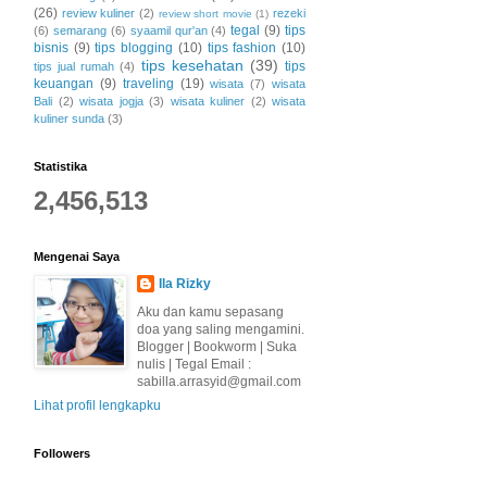
(26)
review kuliner
(2)
rezeki
review short movie
(1)
tegal
(9)
tips
(6)
semarang
(6)
syaamil qur'an
(4)
bisnis
(9)
tips blogging
(10)
tips fashion
(10)
tips kesehatan
(39)
tips
tips jual rumah
(4)
keuangan
(9)
traveling
(19)
wisata
(7)
wisata
Bali
(2)
wisata jogja
(3)
wisata kuliner
(2)
wisata
kuliner sunda
(3)
Statistika
2,456,513
Mengenai Saya
Ila Rizky
Aku dan kamu sepasang
doa yang saling mengamini.
Blogger | Bookworm | Suka
nulis | Tegal Email :
sabilla.arrasyid@gmail.com
Lihat profil lengkapku
Followers