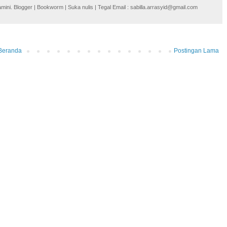
i. Blogger | Bookworm | Suka nulis | Tegal Email : sabilla.arrasyid@gmail.com
Beranda
Postingan Lama