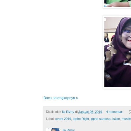
Baca selengkapnya »
Ditulis oleh
Ila Rizky
di
Januari 05, 2019
4 komentar:
Label:
event 2019
,
Ippho Right
,
ippho santosa
,
Islam
,
musli
Ila Rizky