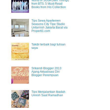
World of SUGA (Min Yoongi)
from BTS: 5 Must-Read
Books from His Collection
Tips Sewa Apartemen
Seasons City Tipe Studio
Unfurnish Jakarta Barat via
Properti1.com
Takdir terbaik bagi tulisan
saya
Srikandi Blogger 2013
Ajang Aktualisasi Diri
Blogger Perempuan
Tips Menjalankan Ibadah
Umroh Saat Ramadhan