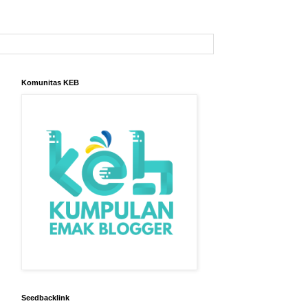
Komunitas KEB
Seedbacklink