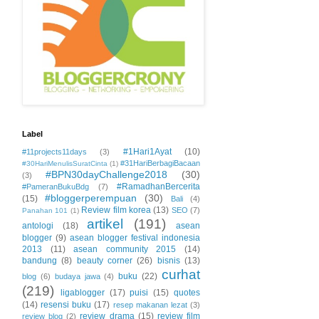
Label
#1Hari1Ayat
(10)
#11projects11days
(3)
#31HariBerbagiBacaan
#30HariMenulisSuratCinta
(1)
#BPN30dayChallenge2018
(30)
(3)
#RamadhanBercerita
#PameranBukuBdg
(7)
#bloggerperempuan
(30)
(15)
Bali
(4)
Review film korea
(13)
SEO
(7)
Panahan 101
(1)
artikel
(191)
antologi
(18)
asean
blogger
(9)
asean blogger festival indonesia
2013
(11)
asean community 2015
(14)
bandung
(8)
beauty corner
(26)
bisnis
(13)
curhat
buku
(22)
blog
(6)
budaya jawa
(4)
(219)
ligablogger
(17)
puisi
(15)
quotes
(14)
resensi buku
(17)
resep makanan lezat
(3)
review drama
(15)
review film
review blog
(2)