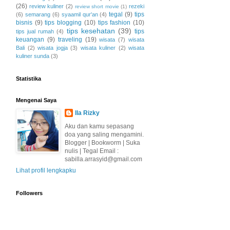
(26)
review kuliner
(2)
rezeki
review short movie
(1)
tegal
(9)
tips
(6)
semarang
(6)
syaamil qur'an
(4)
bisnis
(9)
tips blogging
(10)
tips fashion
(10)
tips kesehatan
(39)
tips
tips jual rumah
(4)
keuangan
(9)
traveling
(19)
wisata
(7)
wisata
Bali
(2)
wisata jogja
(3)
wisata kuliner
(2)
wisata
kuliner sunda
(3)
Statistika
Mengenai Saya
Ila Rizky
Aku dan kamu sepasang
doa yang saling mengamini.
Blogger | Bookworm | Suka
nulis | Tegal Email :
sabilla.arrasyid@gmail.com
Lihat profil lengkapku
Followers