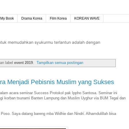
My Book
Drama Korea
Film Korea
KOREAN WAVE
untuk memudahkan syukurmu terlantun adalah dengan
an label
event 2019
.
Tampilkan semua postingan
Menjadi Pebisnis Muslim yang Sukses
alam acara seminar Success Protokol pak Ippho Santosa. Seminar ini
agi korban tsunami Banten Lampung dan Muslim Uyghur via BUM Tegal dan
Jl Poso. Saya datang bareng mba Widhie dan Nindri. Alhamdulillah bisa