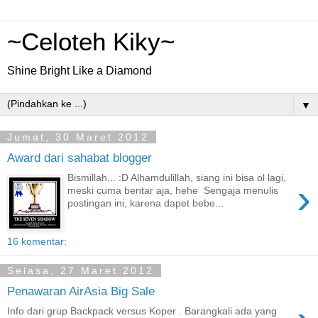
~Celoteh Kiky~
Shine Bright Like a Diamond
▼
Jumat, 30 Maret 2012
Award dari sahabat blogger
Bismillah... :D Alhamdulillah, siang ini bisa ol lagi,
›
meski cuma bentar aja, hehe Sengaja menulis
postingan ini, karena dapet bebe...
16 komentar:
Selasa, 27 Maret 2012
Penawaran AirAsia Big Sale
Info dari grup Backpack versus Koper . Barangkali ada yang