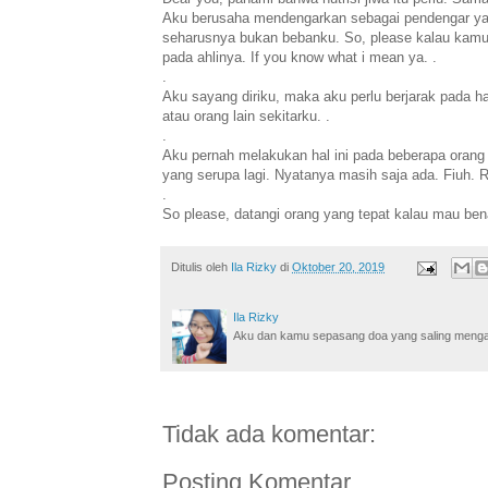
Aku berusaha mendengarkan sebagai pendengar yan
seharusnya bukan bebanku. So, please kalau kam
pada ahlinya. If you know what i mean ya. .
.
Aku sayang diriku, maka aku perlu berjarak pada ha
atau orang lain sekitarku. .
.
Aku pernah melakukan hal ini pada beberapa orang y
yang serupa lagi. Nyatanya masih saja ada. Fiuh. 
.
So please, datangi orang yang tepat kalau mau be
Ditulis oleh
Ila Rizky
di
Oktober 20, 2019
Ila Rizky
Aku dan kamu sepasang doa yang saling mengamin
Tidak ada komentar:
Posting Komentar