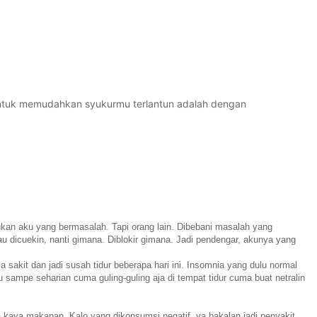
untuk memudahkan syukurmu terlantun adalah dengan
ukan aku yang bermasalah. Tapi orang lain. Dibebani masalah yang
dicuekin, nanti gimana. Diblokir gimana. Jadi pendengar, akunya yang
sakit dan jadi susah tidur beberapa hari ini. Insomnia yang dulu normal
ku sampe seharian cuma guling-guling aja di tempat tidur cuma buat netralin
a kaya makanan. Kalo yang dikonsumsi negatif, ya bakalan jadi penyakit.