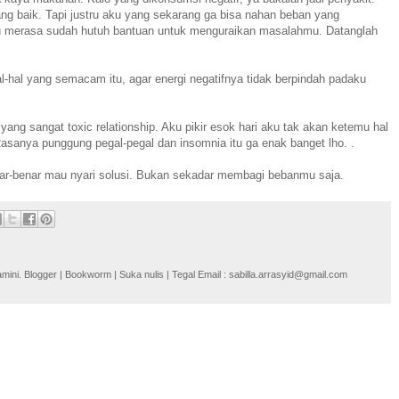
g baik. Tapi justru aku yang sekarang ga bisa nahan beban yang
u merasa sudah hutuh bantuan untuk menguraikan masalahmu. Datanglah
l-hal yang semacam itu, agar energi negatifnya tidak berpindah padaku
ang sangat toxic relationship. Aku pikir esok hari aku tak akan ketemu hal
Rasanya punggung pegal-pegal dan insomnia itu ga enak banget lho. .
nar-benar mau nyari solusi. Bukan sekadar membagi bebanmu saja.
i. Blogger | Bookworm | Suka nulis | Tegal Email : sabilla.arrasyid@gmail.com