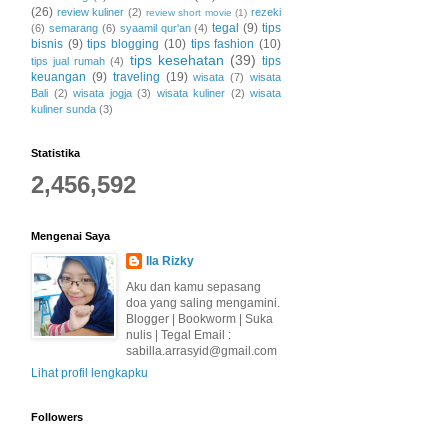
(26)
review kuliner
(2)
rezeki
review short movie
(1)
tegal
(9)
tips
(6)
semarang
(6)
syaamil qur'an
(4)
bisnis
(9)
tips blogging
(10)
tips fashion
(10)
tips kesehatan
(39)
tips
tips jual rumah
(4)
keuangan
(9)
traveling
(19)
wisata
(7)
wisata
Bali
(2)
wisata jogja
(3)
wisata kuliner
(2)
wisata
kuliner sunda
(3)
Statistika
2,456,592
Mengenai Saya
Ila Rizky
Aku dan kamu sepasang
doa yang saling mengamini.
Blogger | Bookworm | Suka
nulis | Tegal Email :
sabilla.arrasyid@gmail.com
Lihat profil lengkapku
Followers