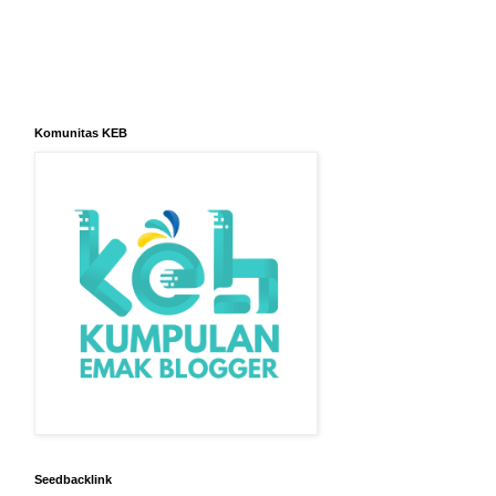
Komunitas KEB
Seedbacklink