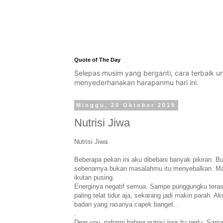
Quote of The Day
Selepas musim yang berganti, cara terbaik 
menyederhanakan harapanmu hari ini.
Minggu, 20 Oktober 2019
Nutrisi Jiwa
Nutrisi Jiwa
Beberapa pekan ini aku dibebani banyak pikiran. B
sebenarnya bukan masalahmu itu menyebalkan. Mau 
ikutan pusing.
Energinya negatif semua. Sampe punggungku terasa 
paling telat tidur aja, sekarang jadi makin parah. A
badan yang rasanya capek banget. .
.
Dear you, pahami bahwa nutrisi jiwa itu perlu. Sam