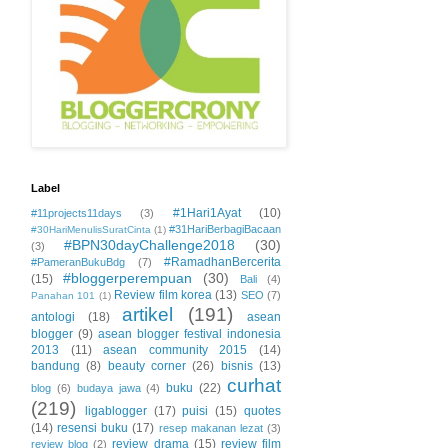
Label
#1Hari1Ayat
(10)
#11projects11days
(3)
#31HariBerbagiBacaan
#30HariMenulisSuratCinta
(1)
#BPN30dayChallenge2018
(30)
(3)
#RamadhanBercerita
#PameranBukuBdg
(7)
#bloggerperempuan
(30)
(15)
Bali
(4)
Review film korea
(13)
SEO
(7)
Panahan 101
(1)
artikel
(191)
antologi
(18)
asean
blogger
(9)
asean blogger festival indonesia
2013
(11)
asean community 2015
(14)
bandung
(8)
beauty corner
(26)
bisnis
(13)
curhat
buku
(22)
blog
(6)
budaya jawa
(4)
(219)
ligablogger
(17)
puisi
(15)
quotes
(14)
resensi buku
(17)
resep makanan lezat
(3)
review drama
(15)
review film
review blog
(2)