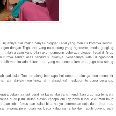
 Tujuannya biar makin banyak blogger Tegal yang menulis kotanya sendiri.
bungan dengan Tegal tapi yang nulis orang yang ngerewite, modal googling
lain. Inilah alasan yang bikin aku ngumpulin beberapa blogger Tegal di Grup
nuturnya sendiri alias penduduk lokalnya. Sebenarnya kalau diingat-ingat
an sih mereka ada di luar kota, yang notabene belum tentu juga bisa sering
 dari dulu. Tapi terhalang beberapa hal seperti : aku ga bisa menolerir
an ala laki-laki (you know lah maksudnya) meskipun itu cuma becanda,
erasa bebannya jadi berat ya kalau aku yang mendirikan grup tapi ternyata
ahas di grup itu. Itulah alasan kenapa dulu grupnya bubar. Aku mau bikin
 harapan lebih fokus dan kalau bisa hanya perempuan saja dulu. Jadi mau
 sama-sama perempuan ya. Beda kalau sama laki-laki, aduh puyeng pala