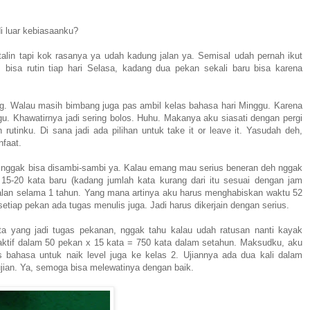
i luar kebiasaanku?
alin tapi kok rasanya ya udah kadung jalan ya. Semisal udah pernah ikut
bisa rutin tiap hari Selasa, kadang dua pekan sekali baru bisa karena
ng. Walau masih bimbang juga pas ambil kelas bahasa hari Minggu. Karena
gu. Khawatirnya jadi sering bolos. Huhu. Makanya aku siasati dengan pergi
n rutinku. Di sana jadi ada pilihan untuk take it or leave it. Yasudah deh,
nfaat.
a nggak bisa disambi-sambi ya. Kalau emang mau serius beneran deh nggak
15-20 kata baru (kadang jumlah kata kurang dari itu sesuai dengan jam
rjalan selama 1 tahun. Yang mana artinya aku harus menghabiskan waktu 52
etiap pekan ada tugas menulis juga. Jadi harus dikerjain dengan serius.
ta yang jadi tugas pekanan, nggak tahu kalau udah ratusan nanti kayak
aktif dalam 50 pekan x 15 kata = 750 kata dalam setahun. Maksudku, aku
as bahasa untuk naik level juga ke kelas 2. Ujiannya ada dua kali dalam
ujian. Ya, semoga bisa melewatinya dengan baik.