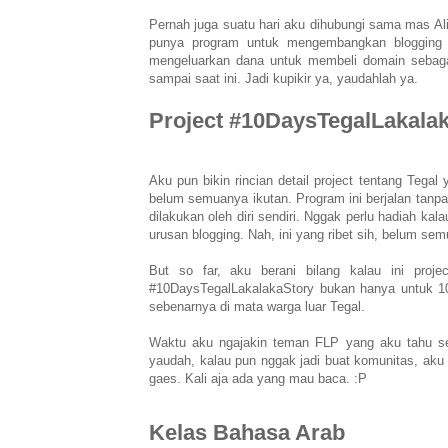
Pernah juga suatu hari aku dihubungi sama mas Al
punya program untuk mengembangkan blogging 
mengeluarkan dana untuk membeli domain sebaga
sampai saat ini. Jadi kupikir ya, yaudahlah ya.
Project #10DaysTegalLakala
Aku pun bikin rincian detail project tentang Tegal 
belum semuanya ikutan. Program ini berjalan tanpa
dilakukan oleh diri sendiri. Nggak perlu hadiah k
urusan blogging. Nah, ini yang ribet sih, belum se
But so far, aku berani bilang kalau ini proj
#10DaysTegalLakalakaStory bukan hanya untuk 10 
sebenarnya di mata warga luar Tegal.
Waktu aku ngajakin teman FLP yang aku tahu sek
yaudah, kalau pun nggak jadi buat komunitas, aku ba
gaes. Kali aja ada yang mau baca. :P
Kelas Bahasa Arab