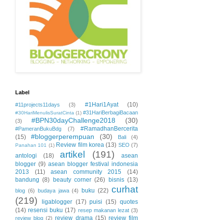
Label
#1Hari1Ayat
(10)
#11projects11days
(3)
#31HariBerbagiBacaan
#30HariMenulisSuratCinta
(1)
#BPN30dayChallenge2018
(30)
(3)
#RamadhanBercerita
#PameranBukuBdg
(7)
#bloggerperempuan
(30)
(15)
Bali
(4)
Review film korea
(13)
SEO
(7)
Panahan 101
(1)
artikel
(191)
antologi
(18)
asean
blogger
(9)
asean blogger festival indonesia
2013
(11)
asean community 2015
(14)
bandung
(8)
beauty corner
(26)
bisnis
(13)
curhat
buku
(22)
blog
(6)
budaya jawa
(4)
(219)
ligablogger
(17)
puisi
(15)
quotes
(14)
resensi buku
(17)
resep makanan lezat
(3)
review drama
(15)
review film
review blog
(2)