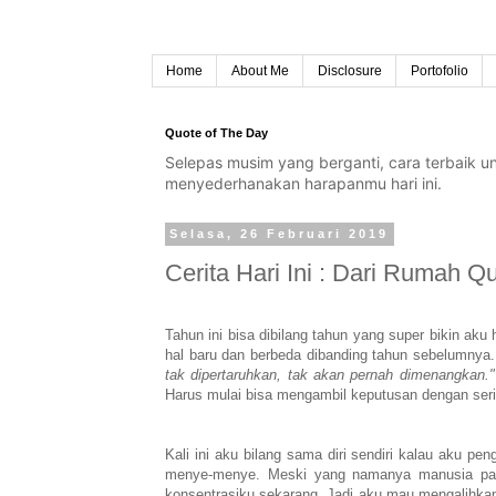
Home
About Me
Disclosure
Portofolio
Quote of The Day
Selepas musim yang berganti, cara terbaik 
menyederhanakan harapanmu hari ini.
Selasa, 26 Februari 2019
Cerita Hari Ini : Dari Rumah 
Tahun ini bisa dibilang tahun yang super bikin ak
hal baru dan berbeda dibanding tahun sebelumnya. 
tak dipertaruhkan, tak akan pernah dimenangkan.
Harus mulai bisa mengambil keputusan dengan ser
Kali ini aku bilang sama diri sendiri kalau aku pen
menye-menye. Meski yang namanya manusia past
konsentrasiku sekarang. Jadi aku mau mengalihkan