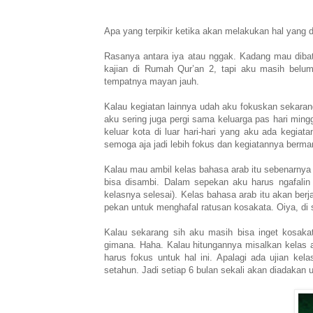
Apa yang terpikir ketika akan melakukan hal yang d
Rasanya antara iya atau nggak. Kadang mau dibat
kajian di Rumah Qur’an 2, tapi aku masih belum 
tempatnya mayan jauh.
Kalau kegiatan lainnya udah aku fokuskan sekara
aku sering juga pergi sama keluarga pas hari ming
keluar kota di luar hari-hari yang aku ada kegiata
semoga aja jadi lebih fokus dan kegiatannya berma
Kalau mau ambil kelas bahasa arab itu sebenarny
bisa disambi. Dalam sepekan aku harus ngafalin 
kelasnya selesai). Kelas bahasa arab itu akan be
pekan untuk menghafal ratusan kosakata. Oiya, di s
Kalau sekarang sih aku masih bisa inget kosaka
gimana. Haha. Kalau hitungannya misalkan kelas 
harus fokus untuk hal ini. Apalagi ada ujian kel
setahun. Jadi setiap 6 bulan sekali akan diadakan 