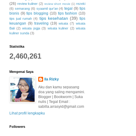
(26)
review kuliner
(2)
rezeki
review short movie
(1)
tegal
(9)
tips
(6)
semarang
(6)
syaamil qur'an
(4)
bisnis
(9)
tips blogging
(10)
tips fashion
(10)
tips kesehatan
(39)
tips
tips jual rumah
(4)
keuangan
(9)
traveling
(19)
wisata
(7)
wisata
Bali
(2)
wisata jogja
(3)
wisata kuliner
(2)
wisata
kuliner sunda
(3)
Statistika
2,460,261
Mengenai Saya
Ila Rizky
Aku dan kamu sepasang
doa yang saling mengamini.
Blogger | Bookworm | Suka
nulis | Tegal Email :
sabilla.arrasyid@gmail.com
Lihat profil lengkapku
Followers