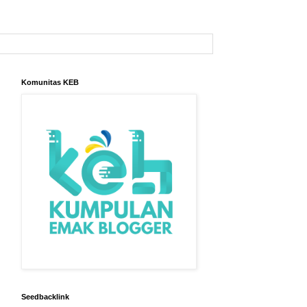
Komunitas KEB
Seedbacklink