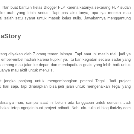
i Irfan buat bantuin kelas Blogger FLP karena katanya sekarang FLP sudah
ke arah yang lebih serius. Tapi pas aku tanya, apa iya mereka mau
i salah satu syarat untuk masuk kelas nulis. Jawabannya menggantung
kaStory
yang diiyakan oleh 7 orang teman lainnya. Tapi saat ini masih trial, jadi ya
 embel-embel hadiah karena kupikir ya, itu kan kegiatan secara sadar yang
alau emang mau jalan ke depan dan mendapatkan goals yang lebih baik untuk
muanya mau aktif untuk menulis.
ect jangka panjang untuk mengembangkan potensi Tegal. Jadi project
hari saja, tapi diharapkan bisa jadi jalan untuk mengenalkan Tegal yang
iranya mau, sampai saat ini belum ada tanggapan untuk seriusin. Jadi
kal tetep ngerjain buat project pribadi. Nah, aku tulis di blog ilarizky.com