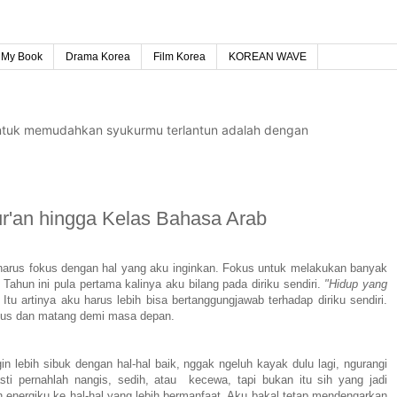
My Book
Drama Korea
Film Korea
KOREAN WAVE
untuk memudahkan syukurmu terlantun adalah dengan
Qur'an hingga Kelas Bahasa Arab
u harus fokus dengan hal yang aku inginkan. Fokus untuk melakukan banyak
Tahun ini pula pertama kalinya aku bilang pada diriku sendiri.
"Hidup yang
"
Itu artinya aku harus lebih bisa bertanggungjawab terhadap diriku sendiri.
ius dan matang demi masa depan.
gin lebih sibuk dengan hal-hal baik, nggak ngeluh kayak dulu lagi, ngurangi
i pernahlah nangis, sedih, atau
kecewa, tapi bukan itu sih yang jadi
 energiku ke hal-hal yang lebih bermanfaat. Aku bakal tetap mendengarkan