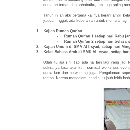
curhatan teman dan sahabatku, tapi juga saling me
Tahun inilah aku pertama kalinya berani ambil kelas
yaudah, nggak ada keberanian untuk memulai lagi. Sa
1.
Kajian Rumah Qur’an
-
Rumah Qur’an 1 setiap hari Rabu jam
-
Rumah Qur’an 2 setiap hari Selasa j
2.
Kajian Umum di SMA Al Irsyad, setiap hari Ming
3.
Kelas Bahasa Arab di SMK Al Irsyad, setiap har
Udah itu aja sih. Tapi ada hal lain lagi yang jadi 
sekiranya bisa aku ikuti, semisal workshop, eve
dunia luar dan networking juga. Pengalaman sep
tonton. Karena mengalami sendiri itu jauh lebih be