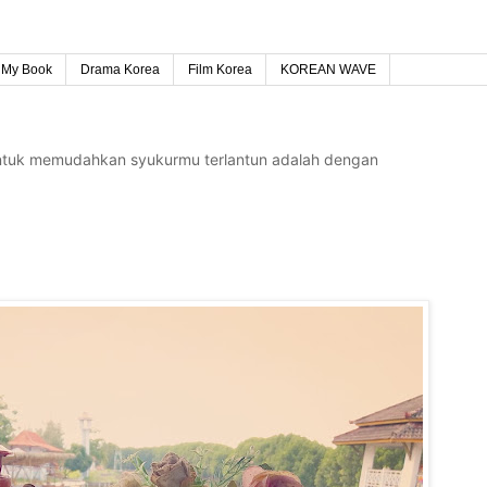
My Book
Drama Korea
Film Korea
KOREAN WAVE
untuk memudahkan syukurmu terlantun adalah dengan