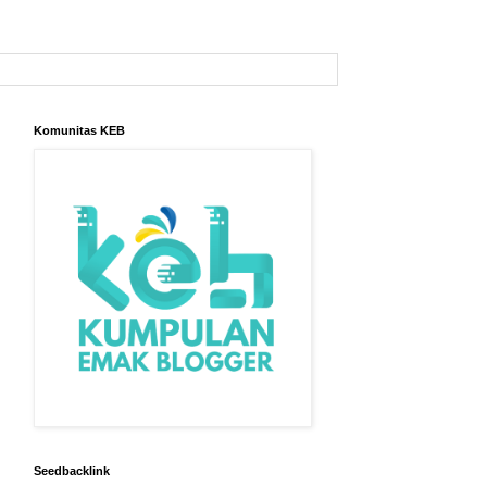
Komunitas KEB
Seedbacklink