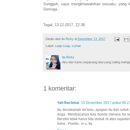
Sungguh, saya mengkhawatirkan sesuatu, yang ka
Semoga.
Tegal, 13-12-2017, 22:38
Ditulis oleh
Ila Rizky
di
Desember 13, 2017
Label:
cuap-cuap
,
curhat
Ila Rizky
Aku dan kamu sepasang doa yang saling mengamin
1 komentar:
Yati Rachmat
15 Desember 2017 pukul 06.2
Ila, teruskanlah do'amu, apapun itu dan untuk
duga. Membacanya koq bunda merasa Ila lagi 
Berzikir tidak harus kita duduk di atas sajada
hehe...Poeitis...lv u, Ila