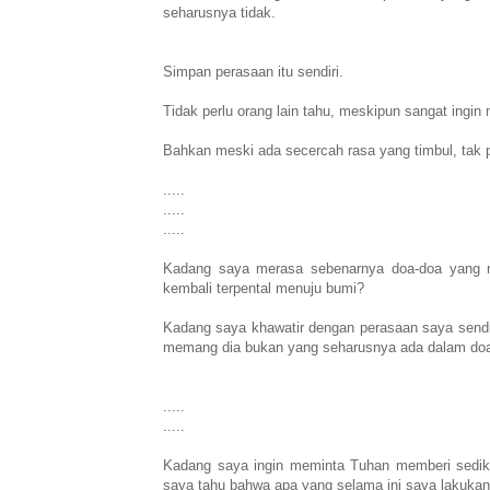
seharusnya tidak.
Simpan perasaan itu sendiri.
Tidak perlu orang lain tahu, meskipun sangat ingi
Bahkan meski ada secercah rasa yang timbul, tak p
.....
.....
.....
Kadang saya merasa sebenarnya doa-doa yang m
kembali terpental menuju bumi?
Kadang saya khawatir dengan perasaan saya sendi
memang dia bukan yang seharusnya ada dalam doa-
.....
.....
Kadang saya ingin meminta Tuhan memberi sedikit 
saya tahu bahwa apa yang selama ini saya lakukan 