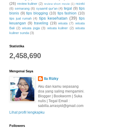
(26)
review kuliner
(2)
rezeki
review short movie
(1)
tegal
(9)
tips
(6)
semarang
(6)
syaamil qur'an
(4)
bisnis
(9)
tips blogging
(10)
tips fashion
(10)
tips kesehatan
(39)
tips
tips jual rumah
(4)
keuangan
(9)
traveling
(19)
wisata
(7)
wisata
Bali
(2)
wisata jogja
(3)
wisata kuliner
(2)
wisata
kuliner sunda
(3)
Statistika
2,458,690
Mengenai Saya
Ila Rizky
Aku dan kamu sepasang
doa yang saling mengamini.
Blogger | Bookworm | Suka
nulis | Tegal Email :
sabilla.arrasyid@gmail.com
Lihat profil lengkapku
Followers