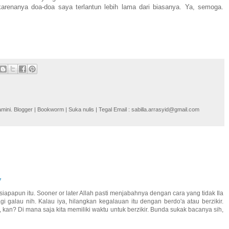
renanya doa-doa saya terlantun lebih lama dari biasanya. Ya, semoga.
i. Blogger | Bookworm | Suka nulis | Tegal Email : sabilla.arrasyid@gmail.com
7
 siapapun itu. Sooner or later Allah pasti menjabahnya dengan cara yang tidak Ila
galau nih. Kalau iya, hilangkan kegalauan itu dengan berdo'a atau berzikir.
h, kan? Di mana saja kita memiliki waktu untuk berzikir. Bunda sukak bacanya sih,