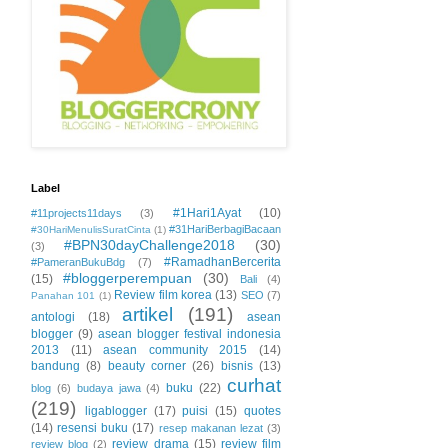
Label
#1Hari1Ayat
(10)
#11projects11days
(3)
#31HariBerbagiBacaan
#30HariMenulisSuratCinta
(1)
#BPN30dayChallenge2018
(30)
(3)
#RamadhanBercerita
#PameranBukuBdg
(7)
#bloggerperempuan
(30)
(15)
Bali
(4)
Review film korea
(13)
SEO
(7)
Panahan 101
(1)
artikel
(191)
antologi
(18)
asean
blogger
(9)
asean blogger festival indonesia
2013
(11)
asean community 2015
(14)
bandung
(8)
beauty corner
(26)
bisnis
(13)
curhat
buku
(22)
blog
(6)
budaya jawa
(4)
(219)
ligablogger
(17)
puisi
(15)
quotes
(14)
resensi buku
(17)
resep makanan lezat
(3)
review drama
(15)
review film
review blog
(2)