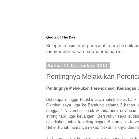
Quote of The Day
Selepas musim yang berganti, cara terbaik 
menyederhanakan harapanmu hari ini.
Rabu, 09 November 2016
Pentingnya Melakukan Perenc
Pentingnya Melakukan Perencanaan Keuangan 
Beberapa minggu terakhir saya sibuk bolak-balik
Oktober saya juga ke Bandung selama 3 harian un
tanggal 1 November untuk wisuda adek di Unpad. 
strong tapi juga keuangan. Bersyukur saya sud
disediakan untuk traveling begini. Bukan jenis trave
Hehe. Itu sih namanya nekat. Nekat fisiknya dan ne
Jadi saya suka heran saya orang yang bilang tr