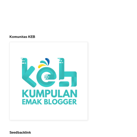
Komunitas KEB
Seedbacklink