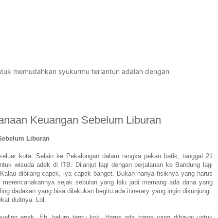
untuk memudahkan syukurmu terlantun adalah dengan
anaan Keuangan Sebelum Liburan
Sebelum Liburan
 keluar kota. Selain ke Pekalongan dalam rangka pekan batik, tanggal 21
tuk wisuda adek di ITB. Dilanjut lagi dengan perjalanan ke Bandung lagi
Kalau dibilang capek, iya capek banget. Bukan hanya fisiknya yang harus
ah merencanakannya sejak sebulan yang lalu jadi memang ada dana yang
ling dadakan yang bisa dilakukan begitu ada itinerary yang ingin dikunjungi.
kat duitnya. Lol.
aveling enak. Eh, belum tentu kok. Harus ada harga yang dibayar untuk