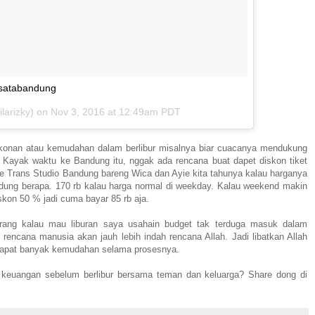
isatabandung
ilarizky) on
Nov 3, 2016 at 12:49am PDT
diskonan atau kemudahan dalam berlibur misalnya biar cuacanya mendukung
. Kayak waktu ke Bandung itu, nggak ada rencana buat dapet diskon tiket
e Trans Studio Bandung bareng Wica dan Ayie kita tahunya kalau harganya
andung berapa. 170 rb kalau harga normal di weekday. Kalau weekend makin
skon 50 % jadi cuma bayar 85 rb aja.
karang kalau mau liburan saya usahain budget tak terduga masuk dalam
 rencana manusia akan jauh lebih indah rencana Allah. Jadi libatkan Allah
r dapat banyak kemudahan selama prosesnya.
keuangan sebelum berlibur bersama teman dan keluarga? Share dong di