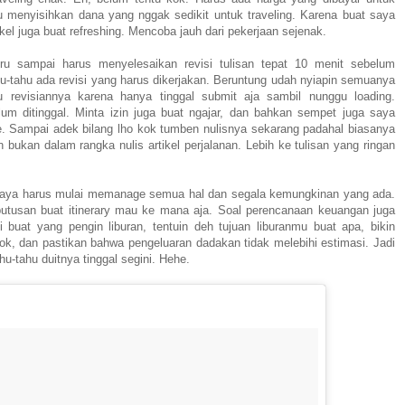
 menyisihkan dana yang nggak sedikit untuk traveling. Karena buat saya
tikel juga buat refreshing. Mencoba jauh dari pekerjaan sejenak.
u sampai harus menyelesaikan revisi tulisan tepat 10 menit sebelum
u-tahu ada revisi yang harus dikerjakan. Beruntung udah nyiapin semuanya
u revisiannya karena hanya tinggal submit aja sambil nunggu loading.
m ditinggal. Minta izin juga buat ngajar, dan bahkan sempet juga saya
e. Sampai adek bilang lho kok tumben nulisnya sekarang padahal biasanya
 bukan dalam rangka nulis artikel perjalanan. Lebih ke tulisan yang ringan
 saya harus mulai memanage semua hal dan segala kemungkinan yang ada.
utusan buat itinerary mau ke mana aja. Soal perencanaan keuangan juga
 buat yang pengin liburan, tentuin deh tujuan liburanmu buat apa, bikin
cok, dan pastikan bahwa pengeluaran dadakan tidak melebihi estimasi. Jadi
u-tahu duitnya tinggal segini. Hehe.