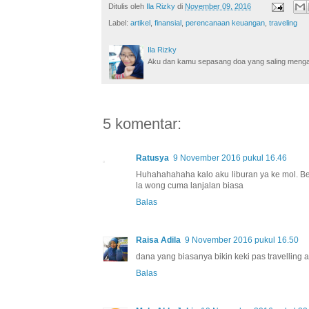
Ditulis oleh
Ila Rizky
di
November 09, 2016
Label:
artikel
,
finansial
,
perencanaan keuangan
,
traveling
Ila Rizky
Aku dan kamu sepasang doa yang saling mengamin
5 komentar:
Ratusya
9 November 2016 pukul 16.46
Huhahahahaha kalo aku liburan ya ke mol. B
la wong cuma lanjalan biasa
Balas
Raisa Adila
9 November 2016 pukul 16.50
dana yang biasanya bikin keki pas travelling ad
Balas