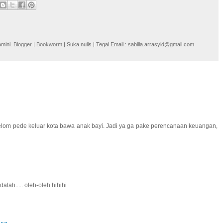
i. Blogger | Bookworm | Suka nulis | Tegal Email : sabilla.arrasyid@gmail.com
elom pede keluar kota bawa anak bayi. Jadi ya ga pake perencanaan keuangan,
alah..... oleh-oleh hihihi