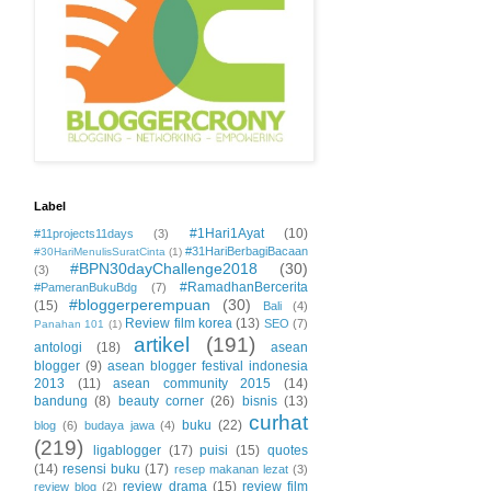
Label
#1Hari1Ayat
(10)
#11projects11days
(3)
#31HariBerbagiBacaan
#30HariMenulisSuratCinta
(1)
#BPN30dayChallenge2018
(30)
(3)
#RamadhanBercerita
#PameranBukuBdg
(7)
#bloggerperempuan
(30)
(15)
Bali
(4)
Review film korea
(13)
SEO
(7)
Panahan 101
(1)
artikel
(191)
antologi
(18)
asean
blogger
(9)
asean blogger festival indonesia
2013
(11)
asean community 2015
(14)
bandung
(8)
beauty corner
(26)
bisnis
(13)
curhat
buku
(22)
blog
(6)
budaya jawa
(4)
(219)
ligablogger
(17)
puisi
(15)
quotes
(14)
resensi buku
(17)
resep makanan lezat
(3)
review drama
(15)
review film
review blog
(2)