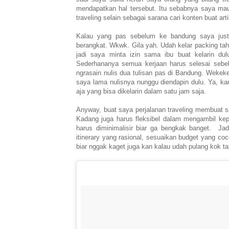
mendapatkan hal tersebut. Itu sebabnya saya mau
traveling selain sebagai sarana cari konten buat ar
Kalau yang pas sebelum ke bandung saya justr
berangkat. Wkwk. Gila yah. Udah kelar packing tah
jadi saya minta izin sama ibu buat kelarin dul
Sederhananya semua kerjaan harus selesai sebelu
ngrasain nulis dua tulisan pas di Bandung. Wekek
saya lama nulisnya nunggu diendapin dulu. Ya, kan
aja yang bisa dikelarin dalam satu jam saja.
Anyway, buat saya perjalanan traveling membuat
Kadang juga harus fleksibel dalam mengambil kep
harus diminimalisir biar ga bengkak banget. Jadi
itinerary yang rasional, sesuaikan budget yang co
biar nggak kaget juga kan kalau udah pulang kok tah