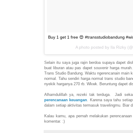
Buy 1 get 1 free 😍 #transstudiobandung #w
A photo posted by Ila Rizky (@
Selain itu saya juga rajin berdoa supaya dapet 
buat liburan atau pas dapet souvenir harga murah
Trans Studio Bandung. Waktu ngerencanain main k
normal. Tahu sendiri harga normal trans studio b
nyekik harganya 270 rb. Wkwk. Beruntung dapet di
Alhamdulillah ya, rezeki tak terduga. Jadi se
perencanaan keuangan
. Karena saya tahu setiap
dalam setiap aktivitas termasuk travelingmu. Bia
Kalau kamu, apa pernah melakukan perencanaan 
komentar. :)