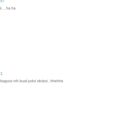
.57
.... ha ha
21
baguss nih buat judul skripsi...hhehhe