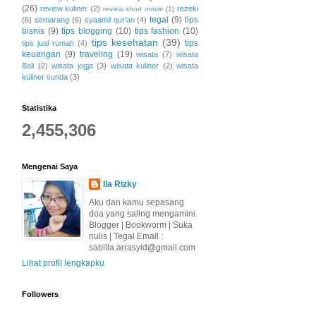
(26)
review kuliner
(2)
rezeki
review short movie
(1)
tegal
(9)
tips
(6)
semarang
(6)
syaamil qur'an
(4)
bisnis
(9)
tips blogging
(10)
tips fashion
(10)
tips kesehatan
(39)
tips
tips jual rumah
(4)
keuangan
(9)
traveling
(19)
wisata
(7)
wisata
Bali
(2)
wisata jogja
(3)
wisata kuliner
(2)
wisata
kuliner sunda
(3)
Statistika
2,455,306
Mengenai Saya
Ila Rizky
Aku dan kamu sepasang
doa yang saling mengamini.
Blogger | Bookworm | Suka
nulis | Tegal Email :
sabilla.arrasyid@gmail.com
Lihat profil lengkapku
Followers