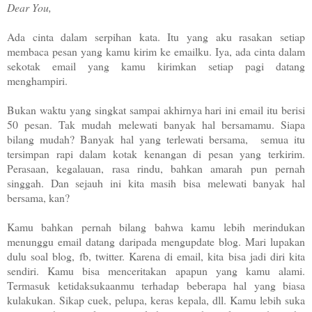
Dear You,
Ada cinta dalam serpihan kata. Itu yang aku rasakan setiap
membaca pesan yang kamu kirim ke emailku. Iya, ada cinta dalam
sekotak email yang kamu kirimkan setiap pagi datang
menghampiri.
Bukan waktu yang singkat sampai akhirnya hari ini email itu berisi
50 pesan. Tak mudah melewati banyak hal bersamamu. Siapa
bilang mudah? Banyak hal yang terlewati bersama, semua itu
tersimpan rapi dalam kotak kenangan di pesan yang terkirim.
Perasaan, kegalauan, rasa rindu, bahkan amarah pun pernah
singgah. Dan sejauh ini kita masih bisa melewati banyak hal
bersama, kan?
Kamu bahkan pernah bilang bahwa kamu lebih merindukan
menunggu email datang daripada mengupdate blog. Mari lupakan
dulu soal blog, fb, twitter. Karena di email, kita bisa jadi diri kita
sendiri. Kamu bisa menceritakan apapun yang kamu alami.
Termasuk ketidaksukaanmu terhadap beberapa hal yang biasa
kulakukan. Sikap cuek, pelupa, keras kepala, dll. Kamu lebih suka