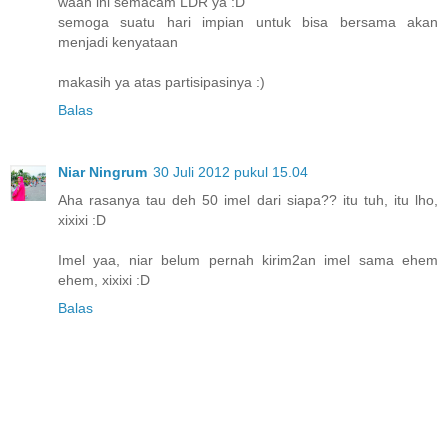
waah ini semacam LDR ya :D
semoga suatu hari impian untuk bisa bersama akan
menjadi kenyataan
makasih ya atas partisipasinya :)
Balas
Niar Ningrum
30 Juli 2012 pukul 15.04
Aha rasanya tau deh 50 imel dari siapa?? itu tuh, itu lho,
xixixi :D
Imel yaa, niar belum pernah kirim2an imel sama ehem
ehem, xixixi :D
Balas