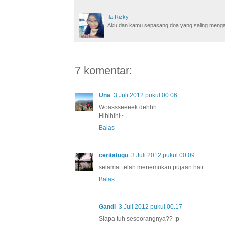
Ila Rizky
Aku dan kamu sepasang doa yang saling mengamin
7 komentar:
Una
3 Juli 2012 pukul 00.06
Woassseeeek dehhh...
Hihihihi~
Balas
ceritatugu
3 Juli 2012 pukul 00.09
selamat telah menemukan pujaan hati
Balas
Gandi
3 Juli 2012 pukul 00.17
Siapa tuh seseorangnya?? :p