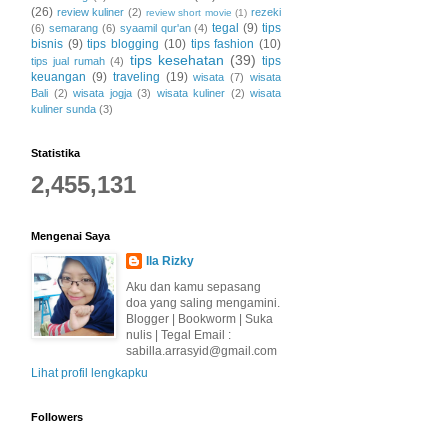
(26)
review kuliner
(2)
rezeki
review short movie
(1)
tegal
(9)
tips
(6)
semarang
(6)
syaamil qur'an
(4)
bisnis
(9)
tips blogging
(10)
tips fashion
(10)
tips kesehatan
(39)
tips
tips jual rumah
(4)
keuangan
(9)
traveling
(19)
wisata
(7)
wisata
Bali
(2)
wisata jogja
(3)
wisata kuliner
(2)
wisata
kuliner sunda
(3)
Statistika
2,455,131
Mengenai Saya
Ila Rizky
Aku dan kamu sepasang
doa yang saling mengamini.
Blogger | Bookworm | Suka
nulis | Tegal Email :
sabilla.arrasyid@gmail.com
Lihat profil lengkapku
Followers