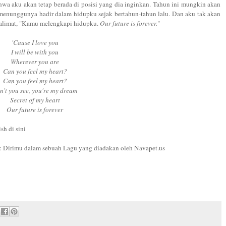
a aku akan tetap berada di posisi yang dia inginkan. Tahun ini mungkin akan
 menunggunya hadir dalam hidupku sejak bertahun-tahun lalu. Dan aku tak akan
kalimat, "Kamu melengkapi hidupku.
Our future is forever.
"
'Cause I love you
I will be with you
Wherever you are
Can you feel my heart?
Can you feel my heart?
n't you see, you're my dream
Secret of my heart
Our future is forever
ish di sini
 : Dirimu dalam sebuah Lagu yang diadakan oleh Navapet.us