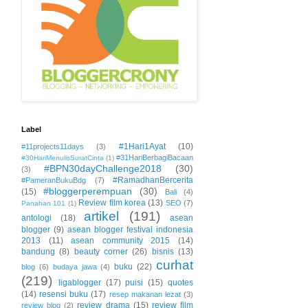
Label
#1Hari1Ayat
(10)
#11projects11days
(3)
#31HariBerbagiBacaan
#30HariMenulisSuratCinta
(1)
#BPN30dayChallenge2018
(30)
(3)
#RamadhanBercerita
#PameranBukuBdg
(7)
#bloggerperempuan
(30)
(15)
Bali
(4)
Review film korea
(13)
SEO
(7)
Panahan 101
(1)
artikel
(191)
antologi
(18)
asean
blogger
(9)
asean blogger festival indonesia
2013
(11)
asean community 2015
(14)
bandung
(8)
beauty corner
(26)
bisnis
(13)
curhat
buku
(22)
blog
(6)
budaya jawa
(4)
(219)
ligablogger
(17)
puisi
(15)
quotes
(14)
resensi buku
(17)
resep makanan lezat
(3)
review drama
(15)
review film
review blog
(2)