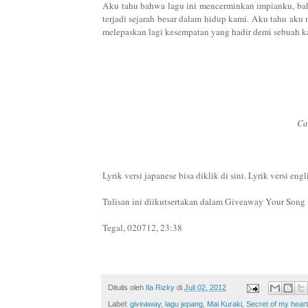
Aku tahu bahwa lagu ini mencerminkan impianku, bahw
terjadi sejarah besar dalam hidup kami. Aku tahu aku
melepaskan lagi kesempatan yang hadir demi sebuah 
Ca
Lyrik versi japanese bisa diklik di sini. Lyrik versi engl
Tulisan ini diikutsertakan dalam Giveaway Your Song
Tegal, 020712, 23:38
Ditulis oleh
Ila Rizky
di
Juli 02, 2012
Label:
giveaway
,
lagu jepang
,
Mai Kuraki
,
Secret of my heart