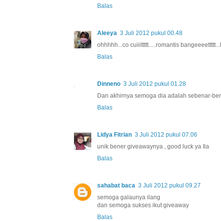
Balas
Aleeya
3 Juli 2012 pukul 00.48
ohhhhh...co cuiiittttt.....romantis bangeeeettttt
Balas
Dinneno
3 Juli 2012 pukul 01.28
Dan akhirnya semoga dia adalah sebenar-ben
Balas
Lidya Fitrian
3 Juli 2012 pukul 07.06
unik bener giveawaynya , good luck ya Ila
Balas
sahabat baca
3 Juli 2012 pukul 09.27
semoga galaunya ilang
dan semoga sukses ikut giveaway
Balas