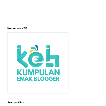
Komunitas KEB
Seedbacklink