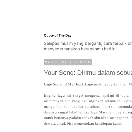
Quote of The Day
Selepas musim yang berganti, cara terbaik 
menyederhanakan harapanmu hari ini.
Senin, 02 Juli 2012
Your Song: Dirimu dalam sebu
Lagu Secret of My Heart. Lagu ini dinyanyikan oleh M
Bagiku lagu ini sangat mengena, apalagi di bulan 
menemukan apa yang aku inginkan selama ini. Seseo
menyembuhkan luka hatiku selama ini. Aku menemukan 
dan aku sangat takut terluka lagi. Masa lalu bagiku s
untuk bertanya padaku apakah aku akan menggenapi ha
dewasa untuk bisa menentukan kehidupan kami.