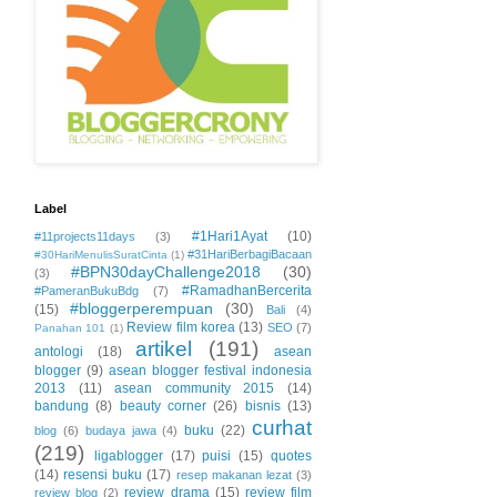
Label
#1Hari1Ayat
(10)
#11projects11days
(3)
#31HariBerbagiBacaan
#30HariMenulisSuratCinta
(1)
#BPN30dayChallenge2018
(30)
(3)
#RamadhanBercerita
#PameranBukuBdg
(7)
#bloggerperempuan
(30)
(15)
Bali
(4)
Review film korea
(13)
SEO
(7)
Panahan 101
(1)
artikel
(191)
antologi
(18)
asean
blogger
(9)
asean blogger festival indonesia
2013
(11)
asean community 2015
(14)
bandung
(8)
beauty corner
(26)
bisnis
(13)
curhat
buku
(22)
blog
(6)
budaya jawa
(4)
(219)
ligablogger
(17)
puisi
(15)
quotes
(14)
resensi buku
(17)
resep makanan lezat
(3)
review drama
(15)
review film
review blog
(2)