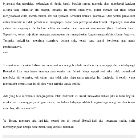
bijaksana dan terpelajar, sedangkan di dunia kabel, barulah semua manusia akan mendapati karakter
aslinya yang celamitan (ini ucapan temanku itu untuk suaminya), pintar merayu dan tidak segan
mengutarakan cinta, membicarakan sex dan syahwat. Temanku berkata, suaminya tidak pernah punya niat
untuk berubah: ia tidak pernah mau menghapus daftar para perempuan dari kontak teleponnya, atau dari
yahoo messengernya. Ia bahkan selalu menambah atau mencari nama-nama (baca: korban) baru.
Sepertinya, sehari saja tidak menyapa perempuan dan menyalurkan kegenitannya adalah siksaan baginya.
Temanku berkali-kali meminta suaminya pulang saja, tetapi sang suami bersikeras atas nama
pendidikannya.
***
Teman-teman, tahukah kalian cara membuat seseorang berubah, meski ia rajin mengaji dan sembahyang?
Bukankah kita juga harus menjaga para wanita dari lelaki jalang seperti itu? Aku tidak bermaksud
membuka aib temanku, toh kalian juga tidak tahu siapa nama temanku ini. Lagipula, ia sendiri yang
memintaku menuliskan ini di blog yang terbuka untuk publik.
Ada yang bisa membantu mengingatkan lelaki berkedok itu untuk menyadari bahwa jika ia terus begitu,
neraka pasti menunggunya dengan mesra, dan bahwa hidupnya adalah kerugian bagi orang lain dan kesia-
siaan bagi dirinya sendiri?
Ya Tuhan, mengapa ada laki-laki seperti itu di dunia? Berkali-kali aku tercenung sedih, sulit
membayangkan betapa berat beban yang dipikul temanku.