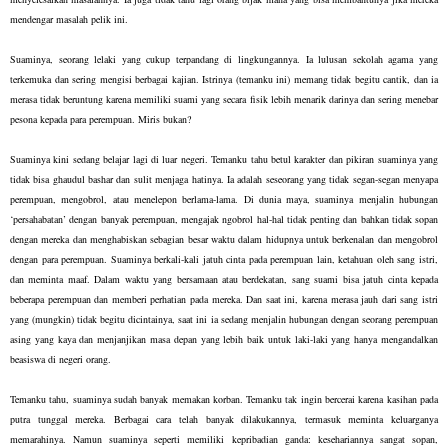
mendengar masalah pelik ini.
Suaminya, seorang lelaki yang cukup terpandang di lingkungannya. Ia lulusan sekolah agama yang
terkemuka dan sering mengisi berbagai kajian. Istrinya (temanku ini) memang tidak begitu cantik, dan ia
merasa tidak beruntung karena memiliki suami yang secara fisik lebih menarik darinya dan sering menebar
pesona kepada para perempuan. Miris bukan?
Suaminya kini sedang belajar lagi di luar negeri. Temanku tahu betul karakter dan pikiran suaminya yang
tidak bisa ghaudul bashar dan sulit menjaga hatinya. Ia adalah seseorang yang tidak segan-segan menyapa
perempuan, mengobrol, atau menelepon berlama-lama. Di dunia maya, suaminya menjalin hubungan
‘persahabatan’ dengan banyak perempuan, mengajak ngobrol hal-hal tidak penting dan bahkan tidak sopan
dengan mereka dan menghabiskan sebagian besar waktu dalam hidupnya untuk berkenalan dan mengobrol
dengan para perempuan. Suaminya berkali-kali jatuh cinta pada perempuan lain, ketahuan oleh sang istri,
dan meminta maaf. Dalam waktu yang bersamaan atau berdekatan, sang suami bisa jatuh cinta kepada
beberapa perempuan dan memberi perhatian pada mereka. Dan saat ini, karena merasa jauh dari sang istri
yang (mungkin) tidak begitu dicintainya, saat ini ia sedang menjalin hubungan dengan seorang perempuan
asing yang kaya dan menjanjikan masa depan yang lebih baik untuk laki-laki yang hanya mengandalkan
beasiswa di negeri orang.
Temanku tahu, suaminya sudah banyak memakan korban. Temanku tak ingin bercerai karena kasihan pada
putra tunggal mereka. Berbagai cara telah banyak dilakukannya, termasuk meminta keluarganya
memarahinya. Namun suaminya seperti memiliki kepribadian ganda: kesehariannya sangat sopan,