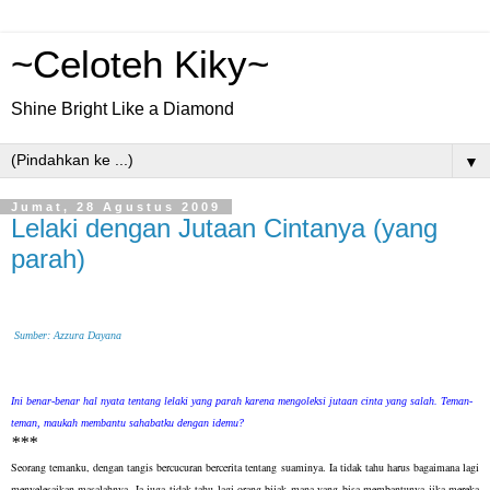
~Celoteh Kiky~
Shine Bright Like a Diamond
▼
Jumat, 28 Agustus 2009
Lelaki dengan Jutaan Cintanya (yang
parah)
Sumber: Azzura Dayana
Ini benar-benar hal nyata tentang lelaki yang parah karena mengoleksi jutaan cinta yang salah. Teman-
teman, maukah membantu sahabatku dengan idemu?
***
Seorang temanku, dengan tangis bercucuran bercerita tentang suaminya. Ia tidak tahu harus bagaimana lagi
menyelesaikan masalahnya. Ia juga tidak tahu lagi orang bijak mana yang bisa membantunya jika mereka