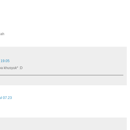
iah
 19.05
oa khusyuk* :D
ul 07.23