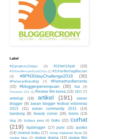
Label
#1Hari1Ayat
(10)
#11projects11days
(3)
#31HariBerbagiBacaan
#30HariMenulisSuratCinta
(1)
#BPN30dayChallenge2018
(30)
(3)
#RamadhanBercerita
#PameranBukuBdg
(7)
#bloggerperempuan
(30)
(15)
Bali
(4)
Review film korea
(13)
SEO
(7)
Panahan 101
(1)
artikel
(191)
antologi
(18)
asean
blogger
(9)
asean blogger festival indonesia
2013
(11)
asean community 2015
(14)
bandung
(8)
beauty corner
(26)
bisnis
(13)
curhat
buku
(22)
blog
(6)
budaya jawa
(4)
(219)
ligablogger
(17)
puisi
(15)
quotes
(14)
resensi buku
(17)
resep makanan lezat
(3)
review drama
(15)
review film
review blog
(2)