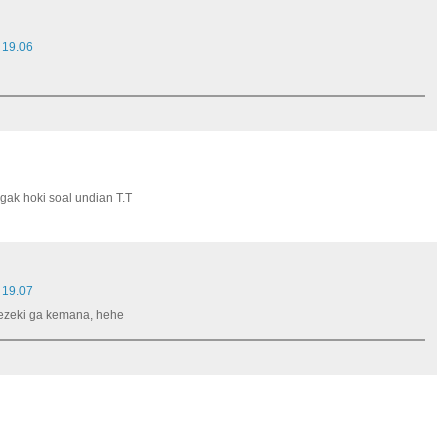
 19.06
gak hoki soal undian T.T
 19.07
Rezeki ga kemana, hehe