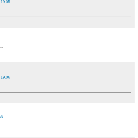
 19.05
^^
 19.06
58