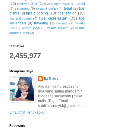
(26)
review kuliner
(2)
rezeki
review short movie
(1)
tegal
(9)
tips
(6)
semarang
(6)
syaamil qur'an
(4)
bisnis
(9)
tips blogging
(10)
tips fashion
(10)
tips kesehatan
(39)
tips
tips jual rumah
(4)
keuangan
(9)
traveling
(19)
wisata
(7)
wisata
Bali
(2)
wisata jogja
(3)
wisata kuliner
(2)
wisata
kuliner sunda
(3)
Statistika
2,455,977
Mengenai Saya
Ila Rizky
Aku dan kamu sepasang
doa yang saling mengamini.
Blogger | Bookworm | Suka
nulis | Tegal Email :
sabilla.arrasyid@gmail.com
Lihat profil lengkapku
Followers