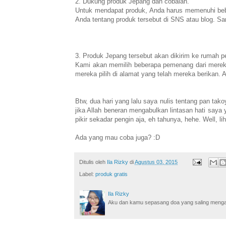
2. Dukung produk Jepang dan cobalah.
Untuk mendapat produk, Anda harus memenuhi bebe
Anda tentang produk tersebut di SNS atau blog. 
3. Produk Jepang tersebut akan dikirim ke rumah
Kami akan memilih beberapa pemenang dari merek
mereka pilih di alamat yang telah mereka berikan.
Btw, dua hari yang lalu saya nulis tentang pan takoy
jika Allah beneran mengabulkan lintasan hati saya 
pikir sekadar pengin aja, eh tahunya, hehe. Well, li
Ada yang mau coba juga? :D
Ditulis oleh
Ila Rizky
di
Agustus 03, 2015
Label:
produk gratis
Ila Rizky
Aku dan kamu sepasang doa yang saling mengamin