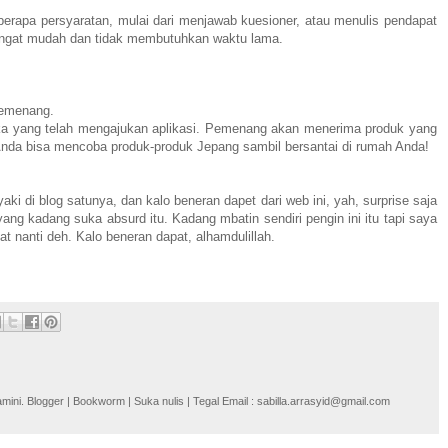
rapa persyaratan, mulai dari menjawab kuesioner, atau menulis pendapat
Sangat mudah dan tidak membutuhkan waktu lama.
 pemenang.
a yang telah mengajukan aplikasi. Pemenang akan menerima produk yang
 Anda bisa mencoba produk-produk Jepang sambil bersantai di rumah Anda!
aki di blog satunya, dan kalo beneran dapet dari web ini, yah, surprise saja
yang kadang suka absurd itu. Kadang mbatin sendiri pengin ini itu tapi saya
hat nanti deh. Kalo beneran dapat, alhamdulillah.
i. Blogger | Bookworm | Suka nulis | Tegal Email : sabilla.arrasyid@gmail.com