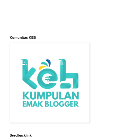
Komunitas KEB
Seedbacklink