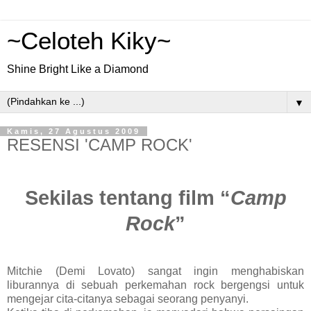
~Celoteh Kiky~
Shine Bright Like a Diamond
▼
Kamis, 27 Agustus 2009
RESENSI 'CAMP ROCK'
Sekilas tentang film “
Camp
Rock
”
Mitchie (Demi Lovato) sangat ingin menghabiskan
liburannya di sebuah perkemahan rock bergengsi untuk
mengejar cita-citanya sebagai seorang penyanyi.