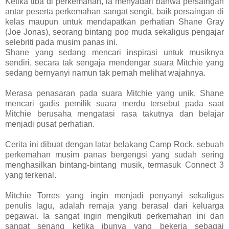
Ketika tiba di perkemahan, ia menyadari bahwa persaingan
antar peserta perkemahan sangat sengit, baik persaingan di
kelas maupun untuk mendapatkan perhatian Shane Gray
(Joe Jonas), seorang bintang pop muda sekaligus pengajar
selebriti pada musim panas ini.
Shane yang sedang mencari inspirasi untuk musiknya
sendiri, secara tak sengaja mendengar suara Mitchie yang
sedang bernyanyi namun tak pernah melihat wajahnya.
Merasa penasaran pada suara Mitchie yang unik, Shane
mencari gadis pemilik suara merdu tersebut pada saat
Mitchie berusaha mengatasi rasa takutnya dan belajar
menjadi pusat perhatian.
Cerita ini dibuat dengan latar belakang Camp Rock, sebuah
perkemahan musim panas bergengsi yang sudah sering
menghasilkan bintang-bintang musik, termasuk Connect 3
yang terkenal.
Mitchie Torres yang ingin menjadi penyanyi sekaligus
penulis lagu, adalah remaja yang berasal dari keluarga
pegawai. Ia sangat ingin mengikuti perkemahan ini dan
sangat senang ketika ibunya yang bekerja sebagai