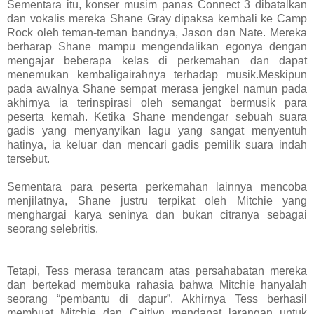
Sementara itu, konser musim panas Connect 3 dibatalkan
dan vokalis mereka Shane Gray dipaksa kembali ke Camp
Rock oleh teman-teman bandnya, Jason dan Nate. Mereka
berharap Shane mampu mengendalikan egonya dengan
mengajar beberapa kelas di perkemahan dan dapat
menemukan kembaligairahnya terhadap musik.Meskipun
pada awalnya Shane sempat merasa jengkel namun pada
akhirnya ia terinspirasi oleh semangat bermusik para
peserta kemah. Ketika Shane mendengar sebuah suara
gadis yang menyanyikan lagu yang sangat menyentuh
hatinya, ia keluar dan mencari gadis pemilik suara indah
tersebut.
Sementara para peserta perkemahan lainnya mencoba
menjilatnya, Shane justru terpikat oleh Mitchie yang
menghargai karya seninya dan bukan citranya sebagai
seorang selebritis.
Tetapi, Tess merasa terancam atas persahabatan mereka
dan bertekad membuka rahasia bahwa Mitchie hanyalah
seorang “pembantu di dapur”. Akhirnya Tess berhasil
membuat Mitchie dan Caitlyn mendapat larangan untuk