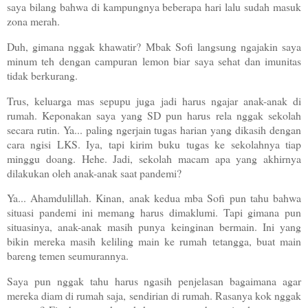
saya bilang bahwa di kampungnya beberapa hari lalu sudah masuk
zona merah.
Duh, gimana nggak khawatir? Mbak Sofi langsung ngajakin saya
minum teh dengan campuran lemon biar saya sehat dan imunitas
tidak berkurang.
Trus, keluarga mas sepupu juga jadi harus ngajar anak-anak di
rumah. Keponakan saya yang SD pun harus rela nggak sekolah
secara rutin. Ya... paling ngerjain tugas harian yang dikasih dengan
cara ngisi LKS. Iya, tapi kirim buku tugas ke sekolahnya tiap
minggu doang. Hehe. Jadi, sekolah macam apa yang akhirnya
dilakukan oleh anak-anak saat pandemi?
Ya... Ahamdulillah. Kinan, anak kedua mba Sofi pun tahu bahwa
situasi pandemi ini memang harus dimaklumi. Tapi gimana pun
situasinya, anak-anak masih punya keinginan bermain. Ini yang
bikin mereka masih keliling main ke rumah tetangga, buat main
bareng temen seumurannya.
Saya pun nggak tahu harus ngasih penjelasan bagaimana agar
mereka diam di rumah saja, sendirian di rumah. Rasanya kok nggak