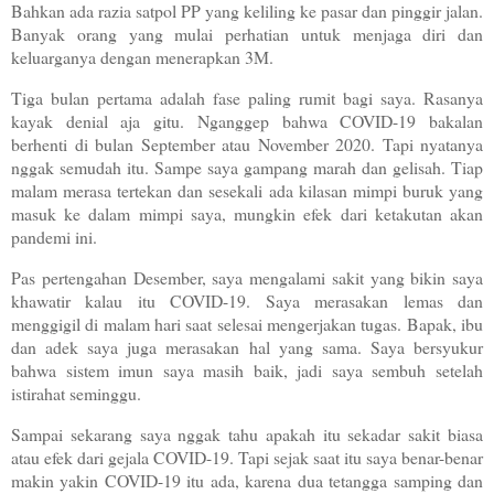
Bahkan ada razia satpol PP yang keliling ke pasar dan pinggir jalan.
Banyak orang yang mulai perhatian untuk menjaga diri dan
keluarganya dengan menerapkan 3M.
Tiga bulan pertama adalah fase paling rumit bagi saya. Rasanya
kayak denial aja gitu. Nganggep bahwa COVID-19 bakalan
berhenti di bulan September atau November 2020. Tapi nyatanya
nggak semudah itu. Sampe saya gampang marah dan gelisah. Tiap
malam merasa tertekan dan sesekali ada kilasan mimpi buruk yang
masuk ke dalam mimpi saya, mungkin efek dari ketakutan akan
pandemi ini.
Pas pertengahan Desember, saya mengalami sakit yang bikin saya
khawatir kalau itu COVID-19. Saya merasakan lemas dan
menggigil di malam hari saat selesai mengerjakan tugas. Bapak, ibu
dan adek saya juga merasakan hal yang sama. Saya bersyukur
bahwa sistem imun saya masih baik, jadi saya sembuh setelah
istirahat seminggu.
Sampai sekarang saya nggak tahu apakah itu sekadar sakit biasa
atau efek dari gejala COVID-19. Tapi sejak saat itu saya benar-benar
makin yakin COVID-19 itu ada, karena dua tetangga samping dan