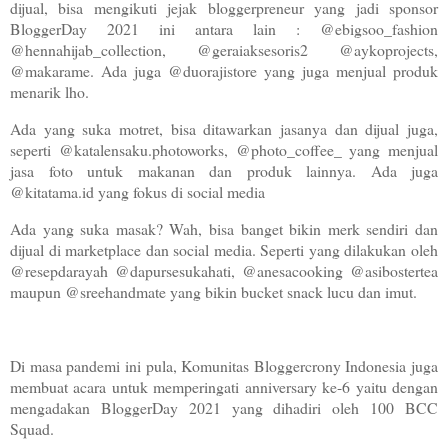
dijual, bisa mengikuti jejak bloggerpreneur yang jadi sponsor
BloggerDay 2021 ini antara lain : @ebigsoo_fashion
@hennahijab_collection, @geraiaksesoris2 @aykoprojects,
@makarame. Ada juga @duorajistore yang juga menjual produk
menarik lho.
Ada yang suka motret, bisa ditawarkan jasanya dan dijual juga,
seperti @katalensaku.photoworks, @photo_coffee_ yang menjual
jasa foto untuk makanan dan produk lainnya. Ada juga
@kitatama.id yang fokus di social media
Ada yang suka masak? Wah, bisa banget bikin merk sendiri dan
dijual di marketplace dan social media. Seperti yang dilakukan oleh
@resepdarayah @dapursesukahati, @anesacooking @asibostertea
maupun @sreehandmate yang bikin bucket snack lucu dan imut.
Di masa pandemi ini pula, Komunitas Bloggercrony Indonesia juga
membuat acara untuk memperingati anniversary ke-6 yaitu dengan
mengadakan BloggerDay 2021 yang dihadiri oleh 100 BCC
Squad.