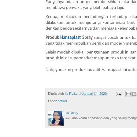
Fungsinya adalah untuk membersihkan luka dari
membawa penyakit yang lebih bahaya lagi. 
Kedua, melakukan perlindungan terhadap luka
dilakukan untuk mengurangi kontaminasi baik 
dengan benda sekitarnya dan menjaga kelembaban
Produk 
Hansaplast
 Spray
 sangat cocok untuk kam
yang tidak menimbulkan perih dan modern membua
Selain mudah dipakai, penggunaan produk ini s
produk ini di supermarket maupun toko terdekat. 
Nah, gunakan produk inovatif Hansaplast ini unt
Ditulis oleh
Ila Rizky
di
Januari 14, 2020
Label:
artikel
Ila Rizky
Aku dan kamu sepasang doa yang saling mengamin