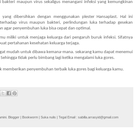
 bakteri maupun virus sekaligus menangani infeksi yang kemungkinan 
 yang dibersihkan dengan menggunakan plester Hansaplast. Hal ini 
terhadap virus maupun bakteri, perlindungan luka terhadap gesekan 
 agar penyembuhan luka bisa cepat dan optimal. 
u miliki untuk menjaga keluarga dari pengaruh buruk infeksi. Sifatnya 
t pertahanan kesehatan keluarga terjaga. 
angat mudah untuk dibawa kemana-mana. sekarang kamu dapat menemui 
Sehingga tidak perlu bimbang lagi ketika mengalami luka gores. 
uk memberikan penyembuhan terbaik luka gores bagi keluarga kamu. 
i. Blogger | Bookworm | Suka nulis | Tegal Email : sabilla.arrasyid@gmail.com