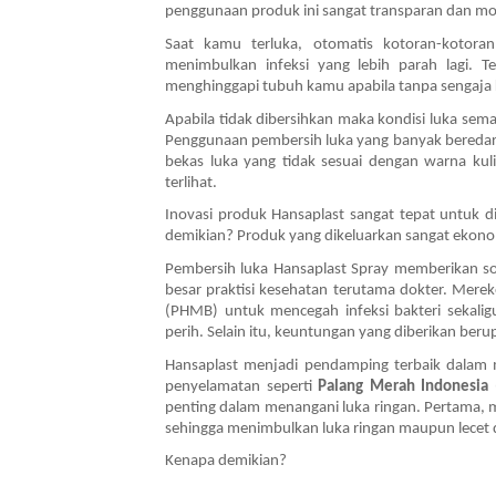
penggunaan produk ini sangat transparan dan mo
Saat kamu terluka, otomatis kotoran-kotoran
menimbulkan infeksi yang lebih parah lagi. T
menghinggapi tubuh kamu apabila tanpa sengaja ku
Apabila tidak dibersihkan maka kondisi luka sem
Penggunaan pembersih luka yang banyak beredar
bekas luka yang tidak sesuai dengan warna kulit
terlihat. 
Inovasi produk Hansaplast sangat tepat untuk d
demikian? Produk yang dikeluarkan sangat ekonom
Pembersih luka Hansaplast Spray memberikan so
besar praktisi kesehatan terutama dokter. Me
(PHMB) untuk mencegah infeksi bakteri sekali
perih. Selain itu, keuntungan yang diberikan be
Hansaplast menjadi pendamping terbaik dalam
penyelamatan seperti 
Palang Merah Indonesia 
penting dalam menangani luka ringan. Pertama,
sehingga menimbulkan luka ringan maupun lece
Kenapa demikian? 