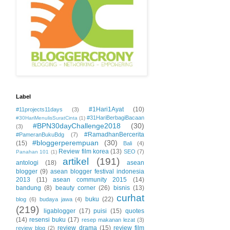
Label
#1Hari1Ayat
(10)
#11projects11days
(3)
#31HariBerbagiBacaan
#30HariMenulisSuratCinta
(1)
#BPN30dayChallenge2018
(30)
(3)
#RamadhanBercerita
#PameranBukuBdg
(7)
#bloggerperempuan
(30)
(15)
Bali
(4)
Review film korea
(13)
SEO
(7)
Panahan 101
(1)
artikel
(191)
antologi
(18)
asean
blogger
(9)
asean blogger festival indonesia
2013
(11)
asean community 2015
(14)
bandung
(8)
beauty corner
(26)
bisnis
(13)
curhat
buku
(22)
blog
(6)
budaya jawa
(4)
(219)
ligablogger
(17)
puisi
(15)
quotes
(14)
resensi buku
(17)
resep makanan lezat
(3)
review drama
(15)
review film
review blog
(2)