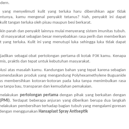
dern. 
 yang menyelimuti kulit yang terluka haru dibersihkan agar tidak 
entunya, kamu mengenal penyakit tetanus? Nah, penyakit ini dapat 
lit tangan terluka oleh pisau maupun besi berkarat. 
akin parah dan penyakit lainnya mulai menyerang sistem imunitas tubuh. 
 di masyarakat sebagian besar menyebabkan rasa perih dan memberikan 
 yang terluka. Kulit ini yang menutupi luka sehingga luka tidak dapat 
ijadikan sebagai obat pertolongan pertama di kotak P3K kamu. Kenapa 
is, praktis dan tepat untuk kebutuhan masyarakat. 
lusi atas masalah kamu. Kandungan bahan yang tepat karena sebagian 
rekomendasikan produk yang mengandung Polyhexamethylene Buguanide 
gus membersihkan kotoran-kotoran pada luka tanpa menimbulkan rasa 
rupa tanpa bau, transparan dan kemudahan pemakaian. 
 melakukan
 pertolongan pertama 
dengan pihak yang berkaitan dengan 
(PMI)
. Terdapat beberapa anjuran yang diberikan berupa dua langkah 
 melakukan pembersihan terhadap bagian tubuh yang mengalami goresan 
t dengan menggunakan 
Hansaplast Spray Antiseptik