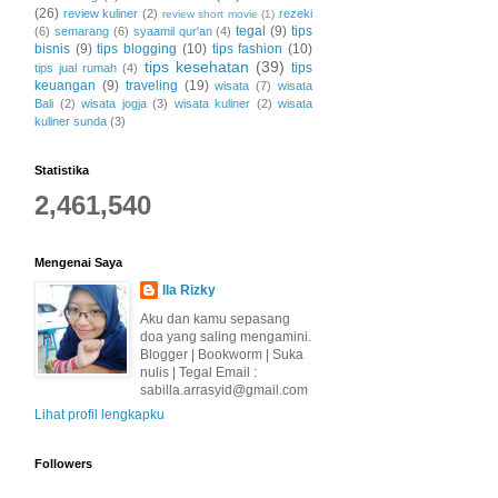
(26)
review kuliner
(2)
rezeki
review short movie
(1)
tegal
(9)
tips
(6)
semarang
(6)
syaamil qur'an
(4)
bisnis
(9)
tips blogging
(10)
tips fashion
(10)
tips kesehatan
(39)
tips
tips jual rumah
(4)
keuangan
(9)
traveling
(19)
wisata
(7)
wisata
Bali
(2)
wisata jogja
(3)
wisata kuliner
(2)
wisata
kuliner sunda
(3)
Statistika
2,461,540
Mengenai Saya
Ila Rizky
Aku dan kamu sepasang
doa yang saling mengamini.
Blogger | Bookworm | Suka
nulis | Tegal Email :
sabilla.arrasyid@gmail.com
Lihat profil lengkapku
Followers