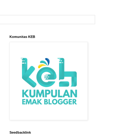
Komunitas KEB
Seedbacklink