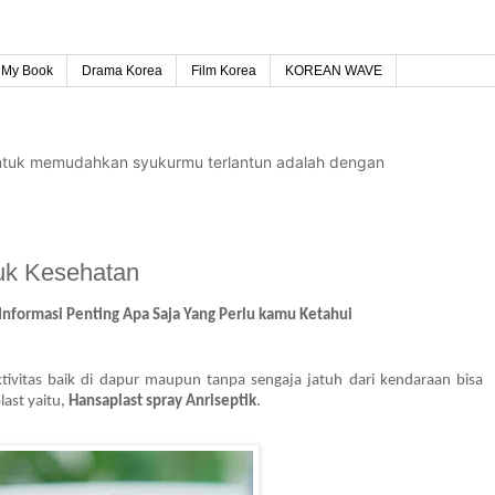
My Book
Drama Korea
Film Korea
KOREAN WAVE
untuk memudahkan syukurmu terlantun adalah dengan
uk Kesehatan
 Informasi Penting Apa Saja Yang Perlu kamu Ketahui
ivitas baik di dapur maupun tanpa sengaja jatuh dari kendaraan bisa 
st yaitu, 
Hansaplast spray Anriseptik
. 