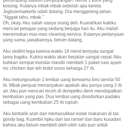
penumpang stasiun Lempuyangan. Nemu 1 kursi yang
kosong. Kutanya mbak-mbak sebelah apa kereta
Joglosemarkerto udah datang. Dia menggeleng pelan.
"Nggak tahu, mbak."
Oh, okay. Aku salah nanya orang deh. Kuarahkan kakiku
mencari petugas yang sedang berjaga hari itu. Aku malah
menemukan mas-mas cleaning service. Kutanya pertanyaan
yang sama, jawabannya, belum datang.
Aku sedikit lega karena waktu 18 menit ternyata sangat
lama bagiku. Kukira waktu akan berjalan sangat cepat. Aku
bahkan sempat mondar mandir membeli 1 paket nasi ayam
mc chicken dan teh botol sosro seharga 27 rb.
Aku melungsurkan 1 lembar uang berwarna biru senilai 50
rb. Mbak penjual menanyakan apakah aku punya uang 2 rb
an. Aku pun mencari receh di dompetku demi mendapatkan
kembalian yang pas. Dua lembar uang disodorkan padaku
sebagai uang kembalian 25 rb rupiah.
Aku berbalik arah dan memasukkan kotak makanan di tas
goody bag. Kuambil hpku dari tas ransel dan baru kusadari
bahwa aku belum membeli oleh-oleh satu pun untuk