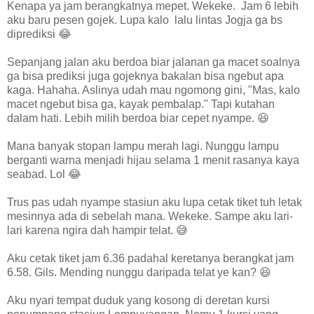
Kenapa ya jam berangkatnya mepet. Wekeke. Jam 6 lebih
aku baru pesen gojek. Lupa kalo lalu lintas Jogja ga bs
diprediksi 😂
Sepanjang jalan aku berdoa biar jalanan ga macet soalnya
ga bisa prediksi juga gojeknya bakalan bisa ngebut apa
kaga. Hahaha. Aslinya udah mau ngomong gini, "Mas, kalo
macet ngebut bisa ga, kayak pembalap." Tapi kutahan
dalam hati. Lebih milih berdoa biar cepet nyampe. 😆
Mana banyak stopan lampu merah lagi. Nunggu lampu
berganti warna menjadi hijau selama 1 menit rasanya kaya
seabad. Lol 😂
Trus pas udah nyampe stasiun aku lupa cetak tiket tuh letak
mesinnya ada di sebelah mana. Wekeke. Sampe aku lari-
lari karena ngira dah hampir telat. 😅
Aku cetak tiket jam 6.36 padahal keretanya berangkat jam
6.58. Gils. Mending nunggu daripada telat ye kan? 😆
Aku nyari tempat duduk yang kosong di deretan kursi