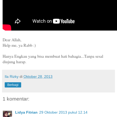
Dear Allah,
Help me, ya Rabb :)
Hanya Engkau yang bisa membuat hati bahagia...Tanpa sesal
diujung harap.
Ila Rizky
di
Oktober 28, 2013
Berbagi
1 komentar:
Lidya Fitrian
29 Oktober 2013 pukul 12.14