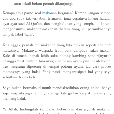
sama sekali belum pernah dikunjungi.
Kenapa saya parno soal
makanan
beginian? Karena, j
angan sampai
doa-doa saya tak terkabul, termasuk juga cepatnya hilang hafalan
ayat-ayat suci Al-Qur'an, dan penghidupan yang sempit, itu karena
mengonsumsi makanan-makanan haram yang di permukaannya
tampak label 'halal'.
Kita nggak pernah tau makanan yang kita makan seperti apa cara
masaknya. Makanya waspada lebih baik daripada salah makan.
Kalo di rumah, bapak lebih suka potong kambing sendiri(nyuruh
tetangga buat bantuin biasanya) dan pesan ayam pun masih hidup,
trus langsung dipotong di tempat potong ayam, tau cara proses
motongnya yang halal. Yang pasti, mengantisipasi hal yang saya
sebutkan di atas tadi.
Saya bukan bermaksud untuk mendiskreditkan orang china, hanya
saja waspada juga penting, apalagi kita ga tau tempat makan yang
memang halal.
Ya Allah, lindungilah kami dari keburukan dan jagalah makanan