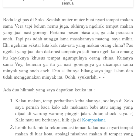
semua
Beda lagi pas di Solo. Setelah muter-muter buat nyari tempat makan
sama Vera tapi belum nemu juga, akhirnya ngelirik tempat makan
yang jual nasi goreng. Pertama pesen biasa aja, ga ada perasaan
aneh. Tapi pas udah nunggu lama masakannya mateng, saya mikir.
Eh, ngeliatin sekitar kita kok rata-rata yang makan orang china? Pas
ngeliat yang jual dan dekorasi tempatnya jadi baru ngeh kalo emang
itu kayaknya khusus tempat ngumpulnya orang china. Kutanya
sama Vey, beneran ga itu ya nasi gorengnya ga dicampur sama
minyak yang aneh-aneh. Dan si ibunya bilang saya juga Islam dan
tidak menggunakan minyak itu. Oohh, syukurlah. -_-
Ada dua hikmah yang saya dapatkan ketika itu :
Kalau makan, tetap perhatikan kehalalannya, soalnya di Solo
saya pernah baca kalo ada makanan babi atau anjing yang
dijual di warung-warung pinggir jalan. Jujur, shock saya. :(
Kalo mau tau beritanya, klik aja di
Kompasiana
Lebih baik minta rekomendasi teman kalau mau nyari tempat
makan di luar kota, apalagi misalnya makan di tempat yang