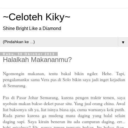
~Celoteh Kiky~
Shine Bright Like a Diamond
▼
Rabu, 30 Oktober 2013
Halalkah Makananmu?
Ngomongin makanan, tentu bakal bikin ngiler. Hehe. Tapi,
pengalamanku sama Vera pas di Solo bikin saya jadi inget kejadian
di Semarang.
Pas di Pasar Johar Semarang, karena pengen traktir temen, saya
nyobain makan bakso deket pasar situ. Yang jual orang china. Awal
liat baksonya sih ya, liat isinya biasa aja, cuma warnanya kok putih.
Rada parno karena ga mudeng mana daging yang halal selain
daging sapi.
Saya kirain beneran itu ada campuran daging, err...
babi misalnya? Eh, nanya temen ternyata bukan. Itu bakso ikan.