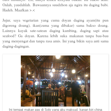
Oalah, yaudahlah.
Bawaannya suudzhon aja ngira itu daging babi.
Hadeh. Maafkan >.<
Jujur, saya vegetarian yang cuma doyan daging ayam(itu pun
digoreng doang), ikan(cuma yang dibakar) sama bakso doang.
Lainnya kayak sate-satean daging kambing, daging sapi atau
seafood? Ga doyan. Karena lebih suka makanan tanpa bau-bau
yang menyengat dan tanpa rasa amis. Ini yang bikin saya anti sama
daging-dagingan.
Ini tempat makan pas di Solo yang aku maksud. kanan kiri china