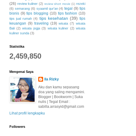
(26)
review kuliner
(2)
rezeki
review short movie
(1)
tegal
(9)
tips
(6)
semarang
(6)
syaamil qur'an
(4)
bisnis
(9)
tips blogging
(10)
tips fashion
(10)
tips kesehatan
(39)
tips
tips jual rumah
(4)
keuangan
(9)
traveling
(19)
wisata
(7)
wisata
Bali
(2)
wisata jogja
(3)
wisata kuliner
(2)
wisata
kuliner sunda
(3)
Statistika
2,459,850
Mengenai Saya
Ila Rizky
Aku dan kamu sepasang
doa yang saling mengamini.
Blogger | Bookworm | Suka
nulis | Tegal Email :
sabilla.arrasyid@gmail.com
Lihat profil lengkapku
Followers