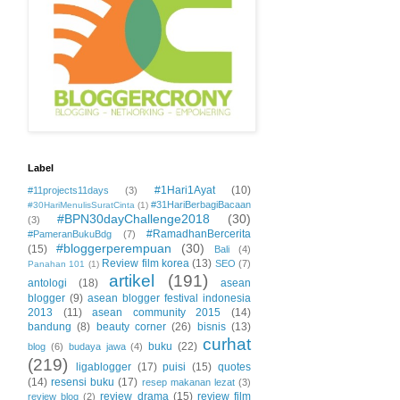
Label
#1Hari1Ayat
(10)
#11projects11days
(3)
#31HariBerbagiBacaan
#30HariMenulisSuratCinta
(1)
#BPN30dayChallenge2018
(30)
(3)
#RamadhanBercerita
#PameranBukuBdg
(7)
#bloggerperempuan
(30)
(15)
Bali
(4)
Review film korea
(13)
SEO
(7)
Panahan 101
(1)
artikel
(191)
antologi
(18)
asean
blogger
(9)
asean blogger festival indonesia
2013
(11)
asean community 2015
(14)
bandung
(8)
beauty corner
(26)
bisnis
(13)
curhat
buku
(22)
blog
(6)
budaya jawa
(4)
(219)
ligablogger
(17)
puisi
(15)
quotes
(14)
resensi buku
(17)
resep makanan lezat
(3)
review drama
(15)
review film
review blog
(2)