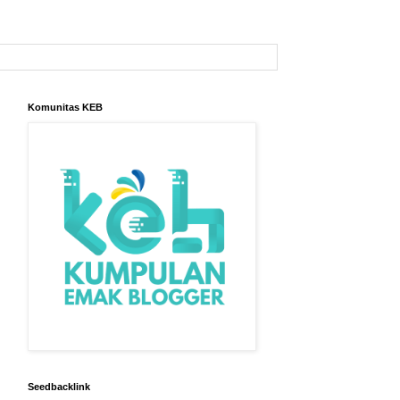
Komunitas KEB
Seedbacklink