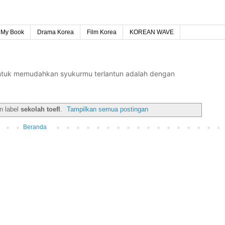
My Book
Drama Korea
Film Korea
KOREAN WAVE
untuk memudahkan syukurmu terlantun adalah dengan
n label
sekolah toefl
.
Tampilkan semua postingan
Beranda