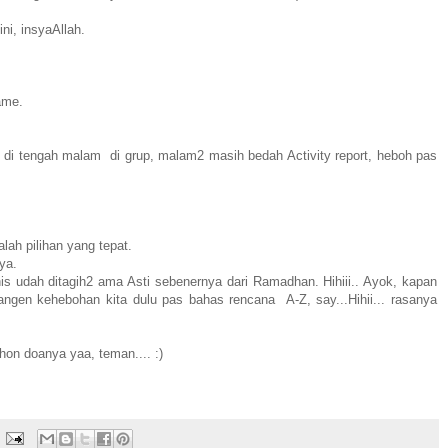
ni, insyaAllah.
.
lame.
 di tengah malam di grup, malam2 masih bedah Activity report, heboh pas
alah pilihan yang tepat.
ya.
nis udah ditagih2 ama Asti sebenernya dari Ramadhan. Hihiii.. Ayok, kapan
angen kehebohan kita dulu pas bahas rencana A-Z, say...Hihii... rasanya
on doanya yaa, teman.... :)