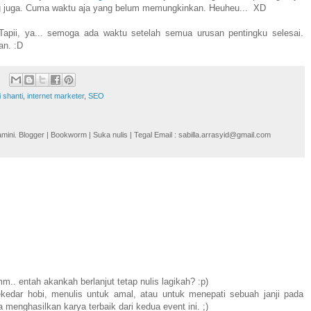
ng juga. Cuma waktu aja yang belum memungkinkan. Heuheu... XD
pii, ya... semoga ada waktu setelah semua urusan pentingku selesai.
an. :D
i shanti
,
internet marketer
,
SEO
i. Blogger | Bookworm | Suka nulis | Tegal Email : sabilla.arrasyid@gmail.com
.. entah akankah berlanjut tetap nulis lagikah? :p)
kedar hobi, menulis untuk amal, atau untuk menepati sebuah janji pada
menghasilkan karya terbaik dari kedua event ini. ;)