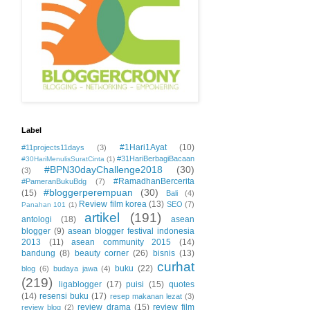
Label
#1Hari1Ayat
(10)
#11projects11days
(3)
#31HariBerbagiBacaan
#30HariMenulisSuratCinta
(1)
#BPN30dayChallenge2018
(30)
(3)
#RamadhanBercerita
#PameranBukuBdg
(7)
#bloggerperempuan
(30)
(15)
Bali
(4)
Review film korea
(13)
SEO
(7)
Panahan 101
(1)
artikel
(191)
antologi
(18)
asean
blogger
(9)
asean blogger festival indonesia
2013
(11)
asean community 2015
(14)
bandung
(8)
beauty corner
(26)
bisnis
(13)
curhat
buku
(22)
blog
(6)
budaya jawa
(4)
(219)
ligablogger
(17)
puisi
(15)
quotes
(14)
resensi buku
(17)
resep makanan lezat
(3)
review drama
(15)
review film
review blog
(2)