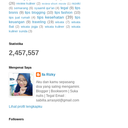
(26)
review kuliner
(2)
rezeki
review short movie
(1)
tegal
(9)
tips
(6)
semarang
(6)
syaamil qur'an
(4)
bisnis
(9)
tips blogging
(10)
tips fashion
(10)
tips kesehatan
(39)
tips
tips jual rumah
(4)
keuangan
(9)
traveling
(19)
wisata
(7)
wisata
Bali
(2)
wisata jogja
(3)
wisata kuliner
(2)
wisata
kuliner sunda
(3)
Statistika
2,457,557
Mengenai Saya
Ila Rizky
Aku dan kamu sepasang
doa yang saling mengamini.
Blogger | Bookworm | Suka
nulis | Tegal Email :
sabilla.arrasyid@gmail.com
Lihat profil lengkapku
Followers