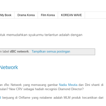
My Book
Drama Korea
Film Korea
KOREAN WAVE
untuk memudahkan syukurmu terlantun adalah dengan
n label
dBC network
.
Tampilkan semua postingan
 Network
lan d'bc Network yang memasang gambar
Nadia Meutia
dan Dini shanti di
a/bulan? New CRV sebagai hadiah recognisi Diamond Director?
d
berjuang di Oriflame yang notabene adalah MLM produk kecantikan dari