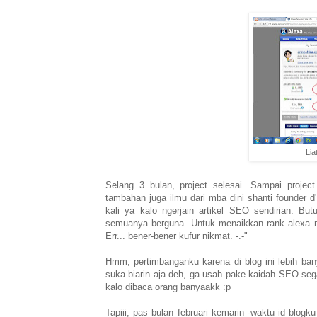
Lia
Selang 3 bulan, project selesai. Sampai proj
tambahan juga ilmu dari mba dini shanti founder d
kali ya kalo ngerjain artikel SEO sendirian. But
semuanya berguna. Untuk menaikkan rank alexa 
Err... bener-bener kufur nikmat. -.-"
Hmm, pertimbanganku karena di blog ini lebih banya
suka biarin aja deh, ga usah pake kaidah SEO sega
kalo dibaca orang banyaakk :p
Tapiii, pas bulan februari kemarin -waktu id blogku