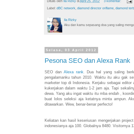
Ditulis oleh
Ila Rizky
di
April 25, 2012
3 komentar:
Label:
dBC network
,
diamond director oriflame
,
diamond terb
Ila Rizky
Aku dan kamu sepasang doa yang saling mengamin
Selasa, 03 April 2012
Pesona SEO dan Alexa Rank
SEO dan
Alexa rank
. Dua hal yang saling ber
pengalamanku tahun 2010. Waktu itu aku gak sen
marketer top di Indonesia. Kerjaku sebagai editor a
kukerjakan dalam waktu 1-2 jam aja. Tapi sekaliny
dewa. Yang aku ingat waktu itu mba endah , koordin
buat lolos seleksi aja ketatnya minta ampun. Aku 
ditawarkan. Wew, benar-benar perfecto!
Keliatan kan hasil keseriusan mengerjakan project
indonesianya aja 100. Globalnya 8480. Visitornya