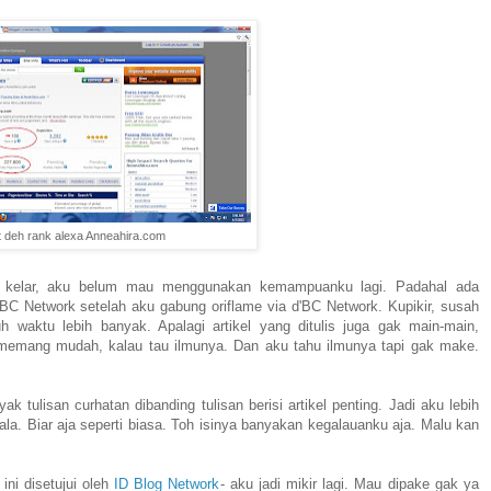
t deh rank alexa Anneahira.com
ect kelar, aku belum mau menggunakan kemampuanku lagi. Padahal ada
'BC Network setelah aku gabung oriflame via d'BC Network. Kupikir, susah
uh waktu lebih banyak. Apalagi artikel yang ditulis juga gak main-main,
memang mudah, kalau tau ilmunya. Dan aku tahu ilmunya tapi gak make.
k tulisan curhatan dibanding tulisan berisi artikel penting. Jadi aku lebih
la. Biar aja seperti biasa. Toh isinya banyakan kegalauanku aja. Malu kan
 ini disetujui oleh
ID Blog Network
- aku jadi mikir lagi. Mau dipake gak ya