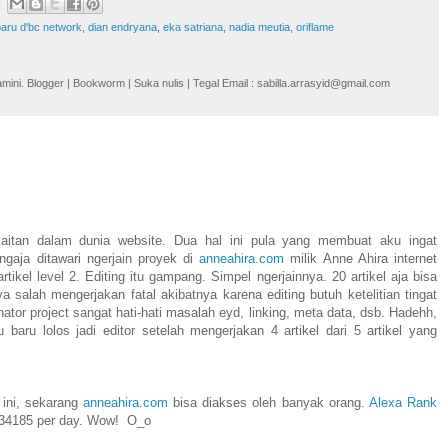
aru d'bc network
,
dian endryana
,
eka satriana
,
nadia meutia
,
oriflame
i. Blogger | Bookworm | Suka nulis | Tegal Email : sabilla.arrasyid@gmail.com
kaitan dalam dunia website. Dua hal ini pula yang membuat aku ingat
gaja ditawari ngerjain proyek di
anneahira.com
milik Anne Ahira internet
rtikel level 2. Editing itu gampang. Simpel ngerjainnya. 20 artikel aja bisa
a salah mengerjakan fatal akibatnya karena editing butuh ketelitian tingat
ator project sangat hati-hati masalah eyd, linking, meta data, dsb. Hadehh,
baru lolos jadi editor setelah mengerjakan 4 artikel dari 5 artikel yang
 ini, sekarang
anneahira.com
bisa diakses oleh banyak orang.
Alexa Rank
 134185 per day. Wow! O_o