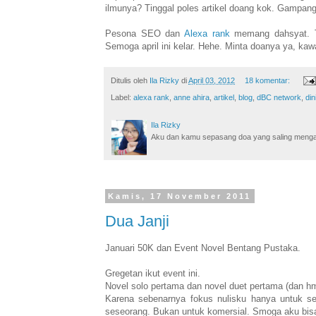
ilmunya? Tinggal poles artikel doang kok. Gampa
Pesona SEO dan
Alexa rank
memang dahsyat. Ta
Semoga april ini kelar. Hehe. Minta doanya ya, kaw
Ditulis oleh
Ila Rizky
di
April 03, 2012
18 komentar:
Label:
alexa rank
,
anne ahira
,
artikel
,
blog
,
dBC network
,
din
Ila Rizky
Aku dan kamu sepasang doa yang saling mengamin
Kamis, 17 November 2011
Dua Janji
Januari 50K dan Event Novel Bentang Pustaka.
Gregetan ikut event ini.
Novel solo pertama dan novel duet pertama (dan hmm
Karena sebenarnya fokus nulisku hanya untuk se
seseorang. Bukan untuk komersial.
Smoga aku bisa 