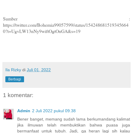
Sumber :
https://twitter.com/Bohemia99057599/status/154248681519345664
0?t=UgvLW13nNy9wiftOgtOnGA&s=19
Ila Rizky
di
Juli 01, 2022
Berbagi
1 komentar:
Admin
2 Juli 2022 pukul 09.38
Bener banget, memang sudah lama berkumandang kalimat
jika ilmuwan telah membuktikan bahwa puasa juga
bermanfaat untuk tubuh. Jadi, ga heran lagi sih kalau