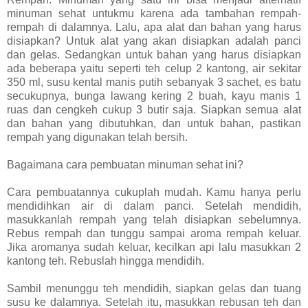
minuman sehat untuk
mu karena ada tambahan
rempah-
rempah
di
dalamnya. Lalu, apa alat dan bahan yang harus
di
siapkan? Untuk alat yang akan disiapkan adalah panci
dan gelas. Sedangkan untuk bahan yang harus
di
siapkan
ada beberapa yaitu seperti teh celup 2 kantong, air sekitar
350 ml, susu kental manis putih sebanyak 3 sachet, es batu
secukupnya, bunga lawang kering 2 buah, kayu manis 1
ruas dan cengkeh cukup 3 butir saja. Siapkan semua alat
dan bahan yang dibutuhkan, dan untuk bahan, pastikan
rempah yang digunakan telah bersih.
Bagaimana cara pembuatan minuman sehat ini?
Cara pembuatannya cukuplah mudah.
Kamu
hanya perlu
men
didihkan air di dalam panci. Setelah mendidih,
masukkanlah rempah yang telah disiapkan sebelumnya.
Rebus rempah dan tunggu sampai aroma rempah keluar.
Jika aromanya sudah keluar, kecilkan api lalu masukkan 2
kantong teh. Rebuslah hingga mendidih.
Sambil menunggu teh mendidih, siapkan gelas dan tuang
susu ke dalamnya. Setelah itu, masukkan rebusan teh dan