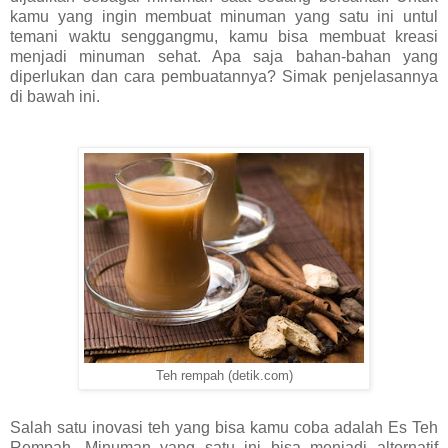
kamu
yang ingin membuat minuman yang satu ini untul
temani waktu senggang
mu
,
kamu
bisa
membuat kreasi
menjadi
minuman sehat. Apa saja bahan-bahan yang
diperlukan dan cara pembuatannya? Simak penjelasannya
di bawah ini.
Teh rempah (detik.com)
Salah satu inovasi teh yang bisa
kamu
coba
ada
lah Es Teh
Rempah. Minuman yang satu ini bisa menjadi alternatif