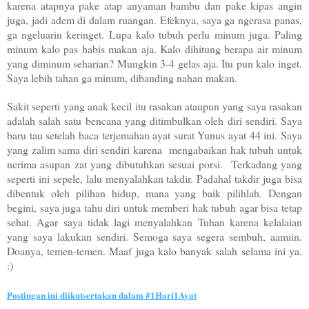
karena atapnya pake atap anyaman bambu dan pake kipas angin
juga, jadi adem di dalam ruangan. Efeknya, saya ga ngerasa panas,
ga ngeluarin keringet. Lupa kalo tubuh perlu minum juga. Paling
minum kalo pas habis makan aja. Kalo dihitung berapa air minum
yang diminum seharian? Mungkin 3-4 gelas aja. Itu pun kalo inget.
Saya lebih tahan ga minum, dibanding nahan makan.
Sakit seperti yang anak kecil itu rasakan ataupun yang saya rasakan
adalah salah satu bencana yang ditimbulkan oleh diri sendiri. Saya
baru tau setelah baca terjemahan ayat surat Yunus ayat 44 ini. Saya
yang zalim sama diri sendiri karena mengabaikan hak tubuh untuk
nerima asupan zat yang dibutuhkan sesuai porsi. Terkadang yang
seperti ini sepele, lalu menyalahkan takdir. Padahal takdir juga bisa
dibentuk oleh pilihan hidup, mana yang baik pilihlah. Dengan
begini, saya juga tahu diri untuk memberi hak tubuh agar bisa tetap
sehat. Agar saya tidak lagi menyalahkan Tuhan karena kelalaian
yang saya lakukan sendiri. Semoga saya segera sembuh, aamiin.
Doanya, temen-temen. Maaf juga kalo banyak salah selama ini ya.
:)
Postingan ini diikutsertakan dalam #1Hari1Ayat