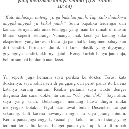
yang menzalimi dirinya sendiri. (Q.S. Yunus
10: 44)
“Kalo duduknya anteng, ya ga bakalan jatuh. Tapi kalo duduknya
angguk-angguk ya bakal jatuh.”
Suara bapakku terdengar dari
kamar. Ternyata ada anak tetangga yang main ke rumah di musim
liburan seperti sekarang. Namanya anak kecil ya kadang suka
eksperimen yang terkesan biasa aja padahal kadang membahayakan
diri sendiri. Termasuk duduk di kursi plastik yang digoyang-
goyangnya sendiri, akhirnya jatuh. Bersyukurlah hanya jatuh aja,
belum sampai berdarah atau lecet.
Ya, seperti juga kemarin saya periksa ke dokter. Terus, kata
dokternya, saya sakit nyeri di pinggang dan perut panas itu karena
katanya kurang minum. Reaksi pertama saya waktu denger
diagnosa dan saran dokter itu cuma,
“Oh, gitu, dok?”
Saya akui,
saya yang salah. Belakangan memang hawa dingin mulai
menyergap kotaku, Tegal dari awal bulan Desember sampai
sekarang. Jadi karena hawanya dingin itu saya jarang minum.
Kerasa panas juga enggak, kecuali pas keluar rumah di siang yang
teramat terik. Itu kerasa banget panasnya. Tapi kalo di rumah