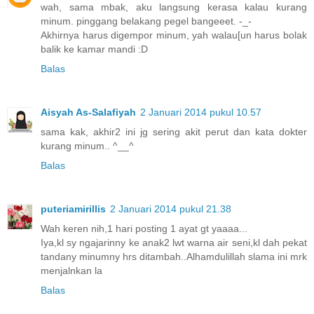
wah, sama mbak, aku langsung kerasa kalau kurang
minum. pinggang belakang pegel bangeeet. -_-
Akhirnya harus digempor minum, yah walau[un harus bolak
balik ke kamar mandi :D
Balas
Aisyah As-Salafiyah
2 Januari 2014 pukul 10.57
sama kak, akhir2 ini jg sering akit perut dan kata dokter
kurang minum.. ^__^
Balas
puteriamirillis
2 Januari 2014 pukul 21.38
Wah keren nih,1 hari posting 1 ayat gt yaaaa...
Iya,kl sy ngajarinny ke anak2 lwt warna air seni,kl dah pekat
tandany minumny hrs ditambah..Alhamdulillah slama ini mrk
menjalnkan la
Balas