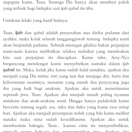
siapapun kamu, Tuan. Semoga Dia hanya akan memberi jodoh
yang terbaik bagi hidupku saat ijab qabul itu tiba.
Untukmu lelaki yang hanif hatinya,
ijab
Tuan,
dan qabul adalah penyerahan atas diriku padamu dari
ayahku, maka kelak seluruh tanggungjawab tentang hidupku nanti
akan berpindah padamu. Sebuah mistaqan ghaliza bukan perjanjian
main-main karena melibatkan selaksa malaikat yang mendoakan
kita saat perjanjian itu diucapkan. Kamu tahu, Arsy-Nya
berguncang mendengar kamu menyebutkan namaku dalam ijab
qabul
itu. Maka, kelak jika kamu sudah halal untukku, ajarkan aku
menjadi yang Dia minta; istri yang taat dan menjaga diri, harta dan
kehormatan suaminya, menantu yang ramah dan penyayang juga
ibu yang baik bagi anakmu. Ajarkan aku untuk menerimamu
sepenuh jiwa, Tuan. Ajarkan aku menjadi rumah paling nyaman
untukmu dan anak-anakmu nanti. Hingga hanya padakulah kamu
bercerita tentang segala asa, suka dan duka yang kamu rasa setiap
hari. Ajarkan aku menjadi perempuan teduh yang bila kamu melihat
mataku maka sirna sudah kesedihanmu. Ajarkan aku untuk
membuatmu bahagia, Tuan... karena cinta itu menyembuhkan,
meracik aroma bahagia dan menentramkan jiwa. Ajarkan aku