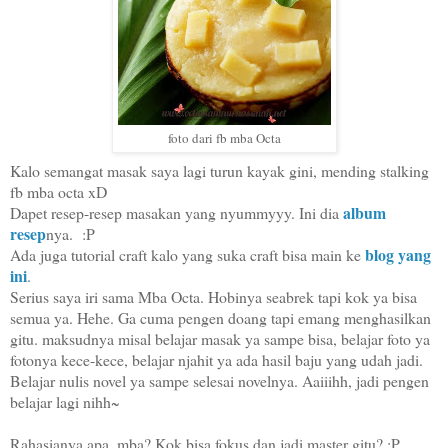
foto dari fb mba Octa
Kalo semangat masak saya lagi turun kayak gini, mending stalking
fb mba octa xD
album
Dapet resep-resep masakan yang nyummyyy. Ini dia
resep
nya. :P
blog yang
Ada juga tutorial craft kalo yang suka craft bisa main ke
ini
.
Serius saya iri sama Mba Octa. Hobinya seabrek tapi kok ya bisa
semua ya. Hehe. Ga cuma pengen doang tapi emang menghasilkan
gitu. maksudnya misal belajar masak ya sampe bisa, belajar foto ya
fotonya kece-kece, belajar njahit ya ada hasil baju yang udah jadi.
Belajar nulis novel ya sampe selesai novelnya. Aaiiihh, jadi pengen
belajar lagi nihh~
Rahasianya apa, mba? Kok bisa fokus dan jadi master gitu? :P