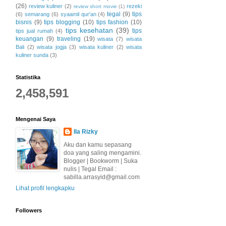
(26)
review kuliner
(2)
rezeki
review short movie
(1)
tegal
(9)
tips
(6)
semarang
(6)
syaamil qur'an
(4)
bisnis
(9)
tips blogging
(10)
tips fashion
(10)
tips kesehatan
(39)
tips
tips jual rumah
(4)
keuangan
(9)
traveling
(19)
wisata
(7)
wisata
Bali
(2)
wisata jogja
(3)
wisata kuliner
(2)
wisata
kuliner sunda
(3)
Statistika
2,458,591
Mengenai Saya
Ila Rizky
Aku dan kamu sepasang
doa yang saling mengamini.
Blogger | Bookworm | Suka
nulis | Tegal Email :
sabilla.arrasyid@gmail.com
Lihat profil lengkapku
Followers