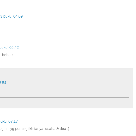
3 pukul 04.09
pukul 05.42
.. hehee
3.54
ukul 07.17
ini.. yg penting ikhtiar ya, usaha & doa :)