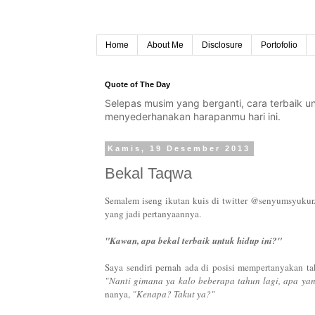
Home
About Me
Disclosure
Portofolio
Quote of The Day
Selepas musim yang berganti, cara terbaik 
menyederhanakan harapanmu hari ini.
Kamis, 19 Desember 2013
Bekal Taqwa
Semalem iseng ikutan kuis di twitter @senyumsyukur. 
yang jadi pertanyaannya.
"Kawan, apa bekal terbaik untuk hidup ini?"
Saya sendiri pernah ada di posisi mempertanyakan ta
"Nanti gimana ya kalo beberapa tahun lagi, apa yan
nanya,
"Kenapa? Takut ya?"