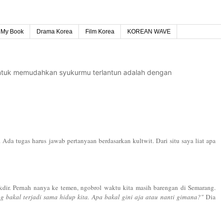
My Book
Drama Korea
Film Korea
KOREAN WAVE
untuk memudahkan syukurmu terlantun adalah dengan
Ada tugas harus jawab pertanyaan berdasarkan kultwit. Dari situ saya liat apa
kdir. Pernah nanya ke temen, ngobrol waktu kita masih barengan di Semarang.
g bakal terjadi sama hidup kita. Apa bakal gini aja atau nanti gimana?"
Dia