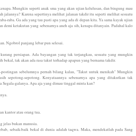
kenapa. Mungkin seperti anak sma yang akan ujian kelulusan, dan bingung mau
jalannya? Karena sepertinya melihat jalanan takdir itu seperti melihat sesuatu
aba-raba. Ga ada yang tau pasti apa yang ada di depan kita. Ya sama kayak ujian
an demi ketakutan yang sebenarnya aneh aja sih, kenapa ditanyain. Padahal kalo
an. Ngobrol panjang lebar pun selesai.
kurang persiapan. Ada bayangan yang tak terjangkau, sesuatu yang mungkin
ih bekal, tak akan ada rasa takut terhadap apapun yang bernama takdir.
an-postingan sebelumnya pernah bilang kalau, "Takut untuk menikah" Mungkin
sih sepotong-sepotong. Kenyataannya sebenarnya apa yang ditakutkan tak
a Segala-galanya. Apa aja yang dimau tinggal minta kan?
inya.
n kantor atau orang tua.
ng jelas bukan manusia.
sebab, sebaik-baik bekal di dunia adalah taqwa. Maka, mendekatlah pada Sang