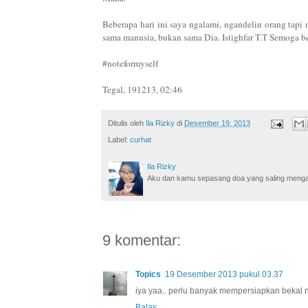
Beberapa hari ini saya ngalami, ngandelin orang tapi 
sama manusia, bukan sama Dia. Istighfar T.T Semoga beso
#noteformyself
Tegal, 191213, 02:46
Ditulis oleh
Ila Rizky
di
Desember 19, 2013
Label:
curhat
Ila Rizky
Aku dan kamu sepasang doa yang saling mengamin
9 komentar:
Topics
19 Desember 2013 pukul 03.37
iya yaa.. perlu banyak mempersiapkan bekal nih.
Balas