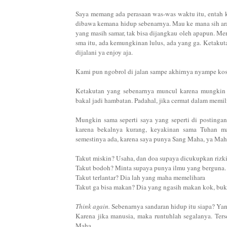
Saya memang ada perasaan was-was waktu itu, entah 
dibawa kemana hidup sebenarnya. Mau ke mana sih arah 
yang masih samar, tak bisa dijangkau oleh apapun. Mer
sma itu, ada kemungkinan lulus, ada yang ga. Ketakut
dijalani ya enjoy aja.
Kami pun ngobrol di jalan sampe akhirnya nyampe kos
Ketakutan yang sebenarnya muncul karena mungkin 
bakal jadi hambatan. Padahal, jika cermat dalam memil
Mungkin sama seperti saya yang seperti di posting
karena bekalnya kurang, keyakinan sama Tuhan ma
semestinya ada, karena saya punya Sang Maha, ya Mah
Takut miskin? Usaha, dan doa supaya dicukupkan rizk
Takut bodoh? Minta supaya punya ilmu yang berguna.
Takut terlantar? Dia lah yang maha memelihara
Takut ga bisa makan? Dia yang ngasih makan kok, buka
Think again.
Sebenarnya sandaran hidup itu siapa? Ya
Karena jika manusia, maka runtuhlah segalanya. Ter
Maha.