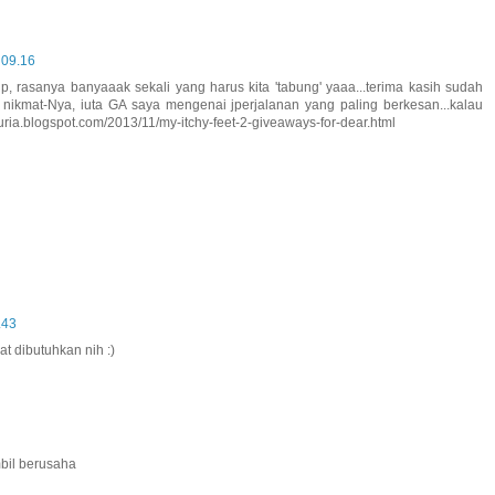
 09.16
p, rasanya banyaaak sekali yang harus kita 'tabung' yaaa...terima kasih sudah
an nikmat-Nya, iuta GA saya mengenai jperjalanan yang paling berkesan...kalau
nuria.blogspot.com/2013/11/my-itchy-feet-2-giveaways-for-dear.html
.43
t dibutuhkan nih :)
bil berusaha