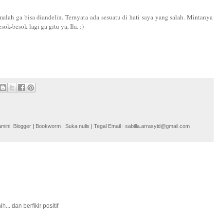
malah ga bisa diandelin. Ternyata ada sesuatu di hati saya yang salah. Mintanya
k-besok lagi ga gitu ya, Ila. :)
i. Blogger | Bookworm | Suka nulis | Tegal Email : sabilla.arrasyid@gmail.com
.. dan berfikir positif