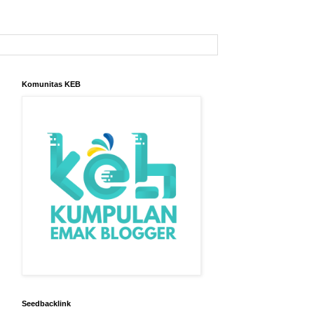
Komunitas KEB
Seedbacklink