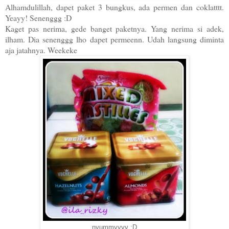
Alhamdulillah, dapet paket 3 bungkus, ada permen dan coklatttt.
Yeayy! Senenggg :D
Kaget pas nerima, gede banget paketnya. Yang nerima si adek,
ilham. Dia senenggg lho dapet permeenn. Udah langsung diminta
aja jatahnya. Weekeke
nyummyyyy :D