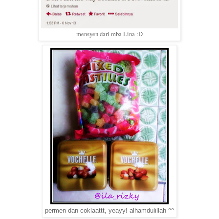
mensyen dari mba Lina :D
permen dan coklaattt, yeayy! alhamdulillah ^^