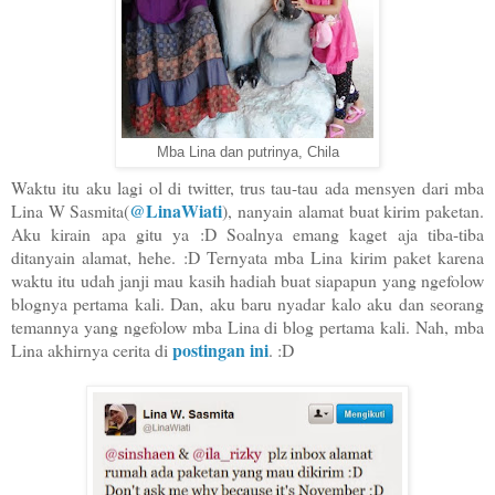
Mba Lina dan putrinya, Chila
Waktu itu aku lagi ol di twitter, trus tau-tau ada mensyen dari mba
@LinaWiati
Lina W Sasmita(
), nanyain alamat buat kirim paketan.
Aku kirain apa gitu ya :D Soalnya emang kaget aja tiba-tiba
ditanyain alamat, hehe. :D Ternyata mba Lina kirim paket karena
waktu itu udah janji mau kasih hadiah buat siapapun yang ngefolow
blognya pertama kali. Dan, aku baru nyadar kalo aku dan seorang
temannya yang ngefolow mba Lina di blog pertama kali. Nah, mba
postingan ini
Lina akhirnya cerita di
. :D