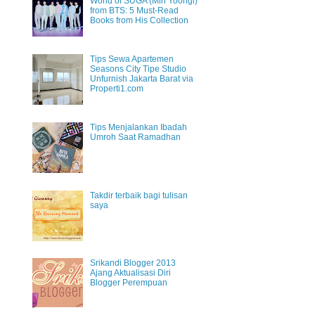
World of SUGA (Min Yoongi)
from BTS: 5 Must-Read
Books from His Collection
Tips Sewa Apartemen
Seasons City Tipe Studio
Unfurnish Jakarta Barat via
Properti1.com
Tips Menjalankan Ibadah
Umroh Saat Ramadhan
Takdir terbaik bagi tulisan
saya
Srikandi Blogger 2013
Ajang Aktualisasi Diri
Blogger Perempuan