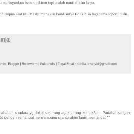
u meringankan beban pikiran tapi malah nanti dikira kepo.
hidupan saat ini. Meski mungkin kondisinya tidak bisa lagi sama seperti dulu.
i. Blogger | Bookworm | Suka nulis | Tegal Email : sabilla.arrasyid@gmail.com
sahabat, saudara yg deket sekarang agak jarang kontak2an.. Padahal kangen,
 Jd pengen semangat menyambung silahturahim lagiii.. semangat ^^