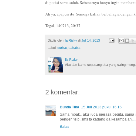
di posisi serba salah. Sebenarnya hanya ingin membant
Ah ya, apapun it
u. Semoga kalian berbahagia dengan ke
Tegal, 140713, 20:37
Ditulis oleh
Ila Rizky
di
Juli 14, 2013
Label:
curhat
,
sahabat
Ila Rizky
Aku dan kamu sepasang doa yang saling mengamin
2 komentar:
Bunda Tika
15 Juli 2013 pukul 16.16
Sama mbak.. aku juga merasa begitu, sama 
pengen telp, sms tp kadang ga kesampaian...
Balas