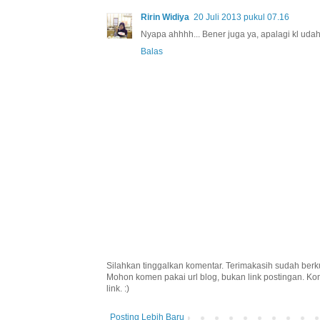
Ririn Widiya
20 Juli 2013 pukul 07.16
Nyapa ahhhh... Bener juga ya, apalagi kl udah
Balas
Silahkan tinggalkan komentar. Terimakasih sudah berk
Mohon komen pakai url blog, bukan link postingan. K
link. :)
Posting Lebih Baru