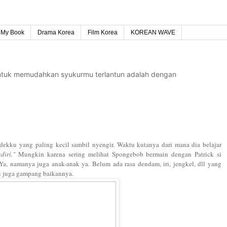
My Book
Drama Korea
Film Korea
KOREAN WAVE
untuk memudahkan syukurmu terlantun adalah dengan
dekku yang paling kecil sambil nyengir. Waktu kutanya dari mana dia belajar
diri."
Mungkin karena sering melihat Spongebob bermain dengan Patrick si
 Ya, namanya juga anak-anak ya. Belum ada rasa dendam, iri, jengkel, dll yang
ti juga gampang baikannya.