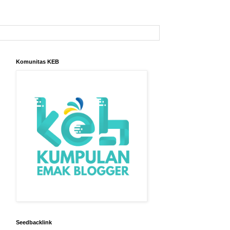
Komunitas KEB
Seedbacklink