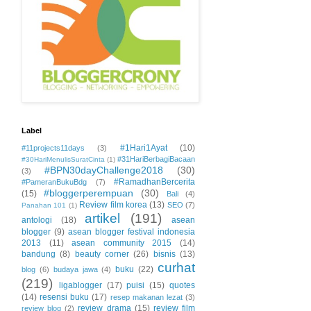
Label
#1Hari1Ayat
(10)
#11projects11days
(3)
#31HariBerbagiBacaan
#30HariMenulisSuratCinta
(1)
#BPN30dayChallenge2018
(30)
(3)
#RamadhanBercerita
#PameranBukuBdg
(7)
#bloggerperempuan
(30)
(15)
Bali
(4)
Review film korea
(13)
SEO
(7)
Panahan 101
(1)
artikel
(191)
antologi
(18)
asean
blogger
(9)
asean blogger festival indonesia
2013
(11)
asean community 2015
(14)
bandung
(8)
beauty corner
(26)
bisnis
(13)
curhat
buku
(22)
blog
(6)
budaya jawa
(4)
(219)
ligablogger
(17)
puisi
(15)
quotes
(14)
resensi buku
(17)
resep makanan lezat
(3)
review drama
(15)
review film
review blog
(2)