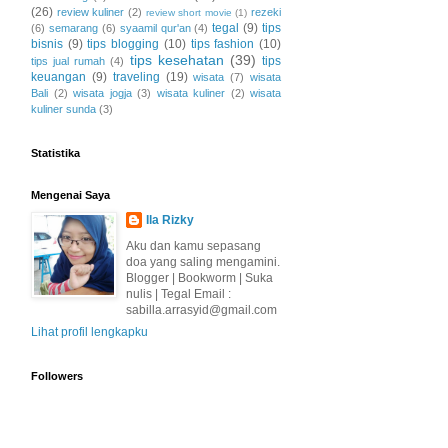
(26)
review kuliner
(2)
rezeki
review short movie
(1)
tegal
(9)
tips
(6)
semarang
(6)
syaamil qur'an
(4)
bisnis
(9)
tips blogging
(10)
tips fashion
(10)
tips kesehatan
(39)
tips
tips jual rumah
(4)
keuangan
(9)
traveling
(19)
wisata
(7)
wisata
Bali
(2)
wisata jogja
(3)
wisata kuliner
(2)
wisata
kuliner sunda
(3)
Statistika
Mengenai Saya
Ila Rizky
Aku dan kamu sepasang
doa yang saling mengamini.
Blogger | Bookworm | Suka
nulis | Tegal Email :
sabilla.arrasyid@gmail.com
Lihat profil lengkapku
Followers