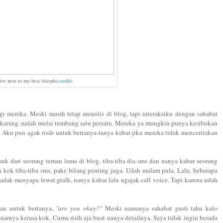
ive next to my best friends(
credit
)
i mereka. Meski masih tetap menulis di blog, tapi interaksiku dengan sahabat
ekarang sudah mulai tumbang satu persatu. Mereka ya mungkin punya kesibukan
a. Aku pun agak risih untuk bertanya-tanya kabar jika mereka tidak menceritakan
.
k dari seorang teman lama di blog, tiba-tiba dia sms dan nanya kabar seorang
a kok tiba-tiba sms, pake bilang penting juga. Udah malam pula. Lalu, beberapa
dak menyapa lewat gtalk, nanya kabar lalu ngajak call voice. Tapi karena udah
uan untuk bertanya,
"are you okay?"
Meski namanya sahabat pasti tahu kalo
arnya kerasa kok. Cuma risih aja buat nanya detailnya. Saya tidak ingin berada