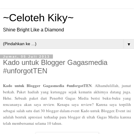
~Celoteh Kiky~
Shine Bright Like a Diamond
▼
Jumat, 05 Juli 2013
Kado untuk Blogger Gagasmedia
#unforgotTEN
Kado untuk Blogger Gagasmedia #unforgotTEN
. Alhamdulillah, jumat
berkah. Paket hadiah yang kutunggu sejak kemarin akhirnya datang juga.
Hehe. Sebuah paket dari Penerbit Gagas
Media berisi buku-buku yang
rencananya akan saya review. Kenapa saya review? Karena saya terpilih
sebagai salah satu dari 30 blogger dalam event Kado untuk Blogger. Event ini
adalah bentuk apresiasi terhadap para blogger di ultah Gagas Media karena
telah membersamai selama 10 tahun.