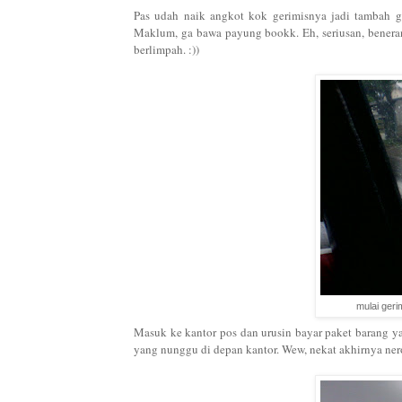
Pas udah naik angkot kok gerimisnya jadi tambah g
Maklum, ga bawa payung bookk. Eh, seriusan, beneran 
berlimpah. :))
mulai geri
Masuk ke kantor pos dan urusin bayar paket barang ya
yang nunggu di depan kantor. Wew, nekat akhirnya ner