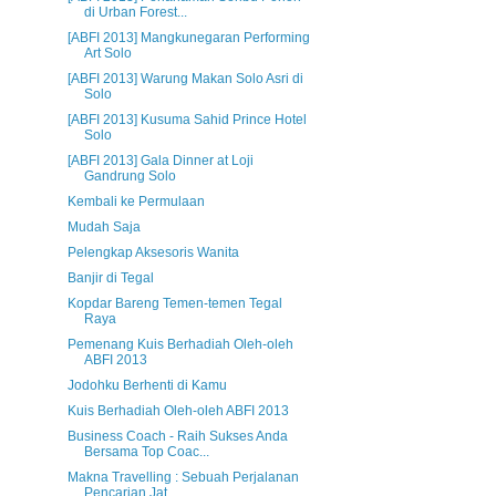
di Urban Forest...
[ABFI 2013] Mangkunegaran Performing
Art Solo
[ABFI 2013] Warung Makan Solo Asri di
Solo
[ABFI 2013] Kusuma Sahid Prince Hotel
Solo
[ABFI 2013] Gala Dinner at Loji
Gandrung Solo
Kembali ke Permulaan
Mudah Saja
Pelengkap Aksesoris Wanita
Banjir di Tegal
Kopdar Bareng Temen-temen Tegal
Raya
Pemenang Kuis Berhadiah Oleh-oleh
ABFI 2013
Jodohku Berhenti di Kamu
Kuis Berhadiah Oleh-oleh ABFI 2013
Business Coach - Raih Sukses Anda
Bersama Top Coac...
Makna Travelling : Sebuah Perjalanan
Pencarian Jat...