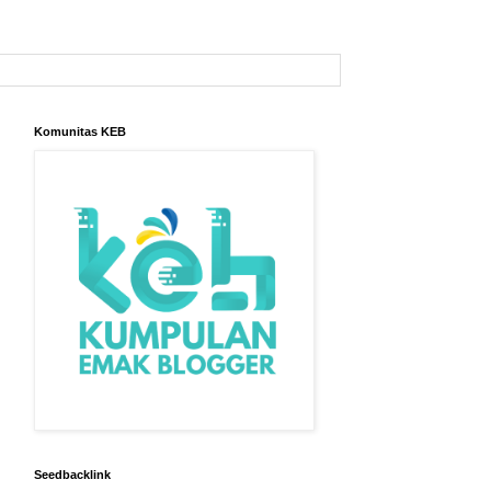
Komunitas KEB
Seedbacklink