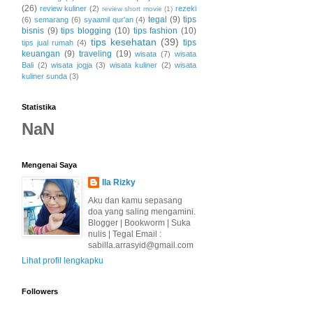
(26)
review kuliner
(2)
rezeki
review short movie
(1)
tegal
(9)
tips
(6)
semarang
(6)
syaamil qur'an
(4)
bisnis
(9)
tips blogging
(10)
tips fashion
(10)
tips kesehatan
(39)
tips
tips jual rumah
(4)
keuangan
(9)
traveling
(19)
wisata
(7)
wisata
Bali
(2)
wisata jogja
(3)
wisata kuliner
(2)
wisata
kuliner sunda
(3)
Statistika
NaN
Mengenai Saya
Ila Rizky
Aku dan kamu sepasang
doa yang saling mengamini.
Blogger | Bookworm | Suka
nulis | Tegal Email :
sabilla.arrasyid@gmail.com
Lihat profil lengkapku
Followers