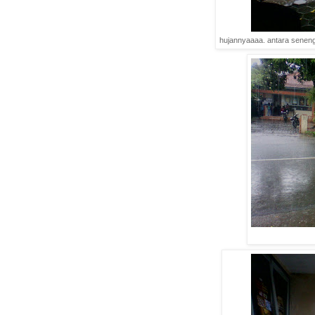
hujannyaaaa. antara seneng