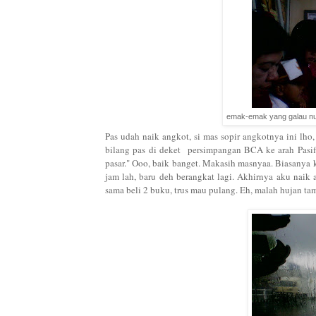
emak-emak yang galau nu
Pas udah naik angkot, si mas sopir angkotnya ini lho,
bilang pas di deket persimpangan BCA ke arah Pasific
pasar." Ooo, baik banget. Makasih masnyaa. Biasanya 
jam lah, baru deh berangkat lagi. Akhirnya aku naik 
sama beli 2 buku, trus mau pulang. Eh, malah hujan tamba