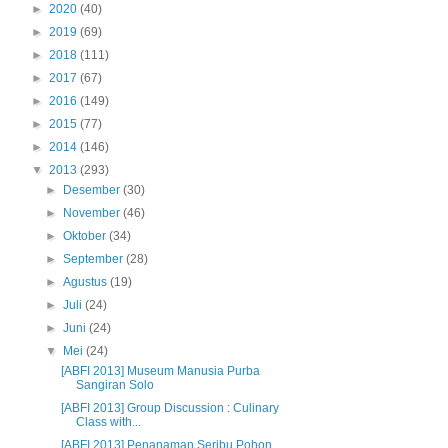
►
2020
(40)
►
2019
(69)
►
2018
(111)
►
2017
(67)
►
2016
(149)
►
2015
(77)
►
2014
(146)
▼
2013
(293)
►
Desember
(30)
►
November
(46)
►
Oktober
(34)
►
September
(28)
►
Agustus
(19)
►
Juli
(24)
►
Juni
(24)
▼
Mei
(24)
[ABFI 2013] Museum Manusia Purba
Sangiran Solo
[ABFI 2013] Group Discussion : Culinary
Class with...
[ABFI 2013] Penanaman Seribu Pohon