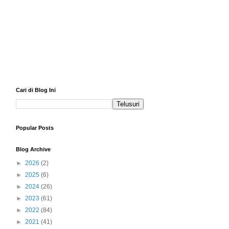
Cari di Blog Ini
Popular Posts
Blog Archive
►
2026
(2)
►
2025
(6)
►
2024
(26)
►
2023
(61)
►
2022
(84)
►
2021
(41)