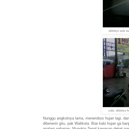
akhirnya naik an
yakk, akhirnya b
Nunggu angkotnya lama, menerobos hujan lagi, dan b
dibenerin gitu, pak Walikota. Biar kalo hujan ga ba
apalagi seharian. Mungkin Tegal kawasan deket pasi