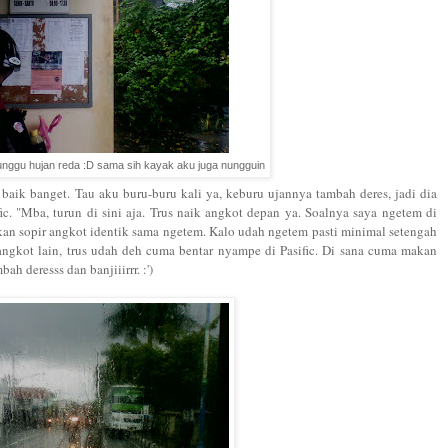
nggu hujan reda :D sama sih kayak aku juga nungguin
 baik banget. Tau aku buru-buru kali ya, keburu ujannya tambah deres, jadi dia
. "Mba, turun di sini aja. Trus naik angkot depan ya. Soalnya saya ngetem di
kan sopir angkot identik sama ngetem. Kalo udah ngetem pasti minimal setengah
angkot lain, trus udah deh cuma bentar nyampe di Pasific. Di sana cuma makan
h deresss dan banjiiirrr. :')