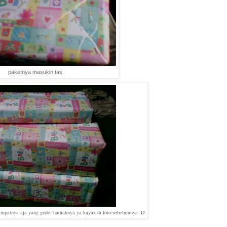
paketnya masukin tas
empatnya aja yang gede, hadiahnya ya kayak di foto sebelumnya :D