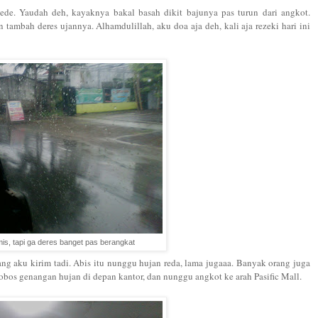
ede. Yaudah deh, kayaknya bakal basah dikit bajunya pas turun dari angkot.
tambah deres ujannya. Alhamdulillah, aku doa aja deh, kali aja rezeki hari ini
mis, tapi ga deres banget pas berangkat
ng aku kirim tadi. Abis itu nunggu hujan reda, lama jugaaa. Banyak orang juga
obos genangan hujan di depan kantor, dan nunggu angkot ke arah Pasific Mall.