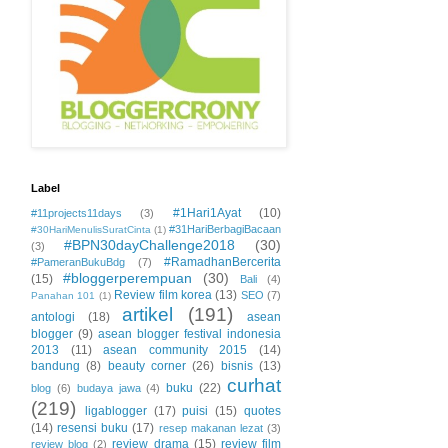
Label
#1Hari1Ayat
(10)
#11projects11days
(3)
#31HariBerbagiBacaan
#30HariMenulisSuratCinta
(1)
#BPN30dayChallenge2018
(30)
(3)
#RamadhanBercerita
#PameranBukuBdg
(7)
#bloggerperempuan
(30)
(15)
Bali
(4)
Review film korea
(13)
SEO
(7)
Panahan 101
(1)
artikel
(191)
antologi
(18)
asean
blogger
(9)
asean blogger festival indonesia
2013
(11)
asean community 2015
(14)
bandung
(8)
beauty corner
(26)
bisnis
(13)
curhat
buku
(22)
blog
(6)
budaya jawa
(4)
(219)
ligablogger
(17)
puisi
(15)
quotes
(14)
resensi buku
(17)
resep makanan lezat
(3)
review drama
(15)
review film
review blog
(2)