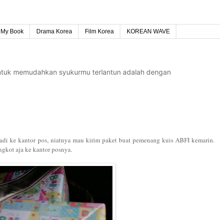
My Book
Drama Korea
Film Korea
KOREAN WAVE
untuk memudahkan syukurmu terlantun adalah dengan
tadi ke kantor pos, niatnya mau kirim paket buat pemenang kuis ABFI kemarin.
gkot aja ke kantor posnya.