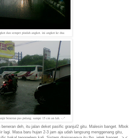
gkot dan sempet pindah angkot. ini angkot ke dua
anjir beneran pas pulang. sampe 15 cm an lah. -.-"
eneran deh, itu jalan deket pasific granjul2 gitu. Malesin banget. Mbok
njir lagi. Masa baru hujan 2-3 jam aja udah langsung menggenang gitu,
fic bakal tenggelem kali. Sistem drainasenya itu lho, jelek banget. >.<