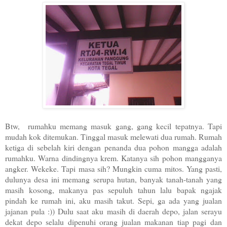
Btw, rumahku memang masuk gang, gang kecil tepatnya. Tapi
mudah kok ditemukan. Tinggal masuk melewati dua rumah. Rumah
ketiga di sebelah kiri dengan penanda dua pohon mangga adalah
rumahku. Warna dindingnya krem. Katanya sih pohon mangganya
angker. Wekeke. Tapi masa sih? Mungkin cuma mitos. Yang pasti,
dulunya desa ini memang serupa hutan, banyak tanah-tanah yang
masih kosong, makanya pas sepuluh tahun lalu bapak ngajak
pindah ke rumah ini, aku masih takut. Sepi, ga ada yang jualan
jajanan pula :)) Dulu saat aku masih di daerah depo, jalan serayu
dekat depo selalu dipenuhi orang jualan makanan tiap pagi dan