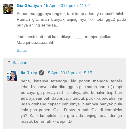
Gia Ghaliyah
15 April 2013 pukul 11.02
Pohon mangganya angker, tapi tetep adem ya mbak? hihihi
Rumah gia, mah banyak anjing nya >,< tetangga2 pada
punya anjing semuaa..
Jadi mesti hati-hati kalo dikejer -___- menjengkelkan..
Mau pindaaaaaahhh
Balas
Balasan
Ila Rizky
15 April 2013 pukul 15.15
hehe, katanya tetangga, klo pohon mangga terlalu
lebat biasanya suka ditungguin gitu sama hantu :)) tapi
percaya ga percaya sih, soalnya aku bersihin tiap hari
ada aja sampah daunnya. numpuk puk -.-a padahal ya
udah dtebang cepet tumbuhnya. buahnya banyak pula
kalo pas panen, Gia. :D btw, rumah Gia di kompleks
ya? Kalo kompleks sih gpp ada anjing, asal dia ga
masuk ke rumah kita aja. :D