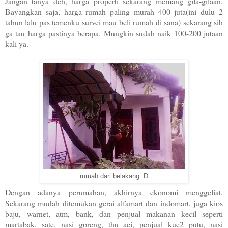
Jangan tanya deh, harga properti sekarang memang gila-gilaan.
Bayangkan saja, harga rumah paling murah 400 juta(ini dulu 2
tahun lalu pas temenku survei mau beli rumah di sana) sekarang sih
ga tau harga pastinya berapa. Mungkin sudah naik 100-200 jutaan
kali ya.
rumah dari belakang :D
Dengan adanya perumahan, akhirnya ekonomi menggeliat.
Sekarang mudah ditemukan gerai alfamart dan indomart, juga kios
baju, warnet, atm, bank, dan penjual makanan kecil seperti
martabak, sate, nasi goreng, thu aci, penjual kue2 putu, nasi