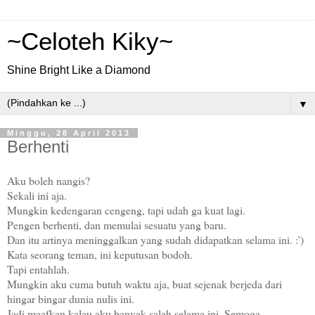
~Celoteh Kiky~
Shine Bright Like a Diamond
▼
Minggu, 28 April 2013
Berhenti
Aku boleh nangis?
Sekali ini aja.
Mungkin kedengaran cengeng, tapi udah ga kuat lagi.
Pengen berhenti, dan memulai sesuatu yang baru.
Dan itu artinya meninggalkan yang sudah didapatkan selama ini. :')
Kata seorang teman, ini keputusan bodoh.
Tapi entahlah.
Mungkin aku cuma butuh waktu aja, buat sejenak berjeda dari
hingar bingar dunia nulis ini.
Jadi maafkan kalau aku banyak salah selama ini. Semoga