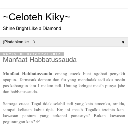
~Celoteh Kiky~
Shine Bright Like a Diamond
▼
Kamis, 06 Desember 2012
Manfaat Habbatussauda
Manfaat Habbatussauda
emang cocok buat ngobati penyakit
apapun. Termasuk demam dan flu yang mendadak tadi aku rasain
pas kebangun jam 1 malem tadi. Untung keinget masih punya jahe
dan habbatussauda.
Semoga cuaca Tegal tidak selabil tadi yang kata temenku, arnida,
sampai keliatan kabut tipis. Err, ini masih Tegalku tercinta kan-
kawasan pantura yang terkenal panasnya? Bukan kawasan
pegunungan kan? :P