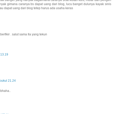
nyak banget yang nanyak bagaimana caranya bisa ikutan kuis, mulai dari pengen
nanyak gimana caranya bs dapat uang dari blog, lucu banget dulunya kayak sinis
mau dapat uang dari blog tetep harus ada usaha keras
berfikir . salut sama Ila yang tekun
 13.19
pukul 21.24
 bhaha..