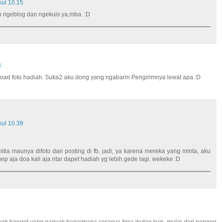
ul 10.15
ep ngeblog dan ngekuis ya,mba. :D
3
load foto hadiah. Suka2 aku dong yang ngabarin Pengirimnya lewat apa :D
ul 10.39
nitia maunya difoto dan posting di fb. jadi, ya karena mereka yang minta, aku
ggep aja doa kali aja ntar dapet hadiah yg lebih gede lagi. wekeke :D