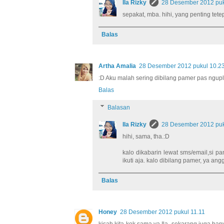
Ila Rizky
28 Desember 2012 puk
sepakat, mba. hihi, yang penting tet
Balas
Artha Amalia
28 Desember 2012 pukul 10.2
:D Aku malah sering dibilang pamer pas ngup
Balas
Balasan
Ila Rizky
28 Desember 2012 puk
hihi, sama, tha.:D
kalo dikabarin lewat sms/email,si pa
ikuti aja. kalo dibilang pamer, ya an
Balas
Honey
28 Desember 2012 pukul 11.11