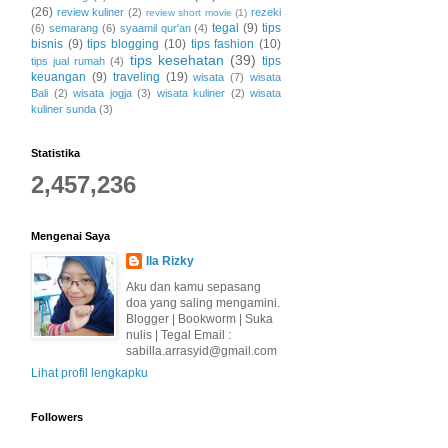
(26)
review kuliner
(2)
rezeki
review short movie
(1)
tegal
(9)
tips
(6)
semarang
(6)
syaamil qur'an
(4)
bisnis
(9)
tips blogging
(10)
tips fashion
(10)
tips kesehatan
(39)
tips
tips jual rumah
(4)
keuangan
(9)
traveling
(19)
wisata
(7)
wisata
Bali
(2)
wisata jogja
(3)
wisata kuliner
(2)
wisata
kuliner sunda
(3)
Statistika
2,457,236
Mengenai Saya
Ila Rizky
Aku dan kamu sepasang
doa yang saling mengamini.
Blogger | Bookworm | Suka
nulis | Tegal Email :
sabilla.arrasyid@gmail.com
Lihat profil lengkapku
Followers