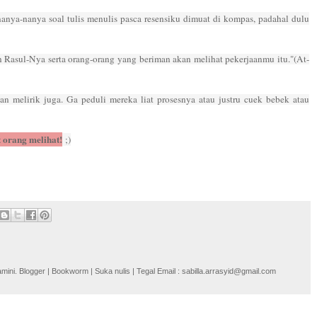
anya-nanya soal tulis menulis pasca resensiku dimuat di kompas, padahal dulu
an Rasul-Nya serta orang-orang yang beriman akan melihat pekerjaanmu itu."(At-
n melirik juga. Ga peduli mereka liat prosesnya atau justru cuek bebek atau
t orang melihat!
;)
i. Blogger | Bookworm | Suka nulis | Tegal Email : sabilla.arrasyid@gmail.com