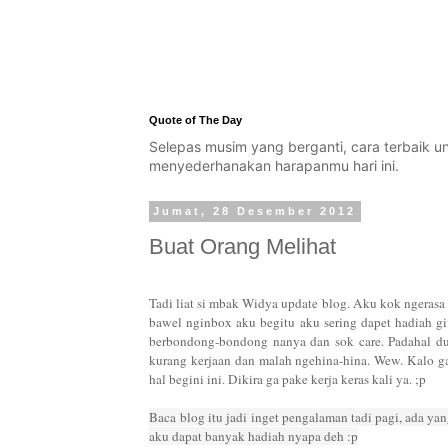
Quote of The Day
Selepas musim yang berganti, cara terbaik 
menyederhanakan harapanmu hari ini.
Jumat, 28 Desember 2012
Buat Orang Melihat
Tadi liat si mbak Widya update blog. Aku kok ngerasa 
bawel nginbox aku begitu aku sering dapet hadiah giv
berbondong-bondong nanya dan sok care. Padahal du
kurang kerjaan dan malah ngehina-hina. Wew. Kalo ga
hal begini ini. Dikira ga pake kerja keras kali ya. ;p
Baca
blog itu jadi inget pengalaman tadi pagi, ada ya
aku dapat banyak hadiah nyapa deh :p