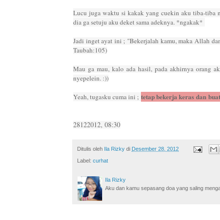
Lucu juga waktu si kakak yang cuekin aku tiba-tiba n
dia ga setuju aku deket sama adeknya. *ngakak*
Jadi inget ayat ini ; "Bekerjalah kamu, maka Allah d
Taubah:105)
Mau ga mau, kalo ada hasil, pada akhirnya orang aka
nyepelein. :))
tetap bekerja keras dan bua
Yeah, tugasku cuma ini ;
28122012, 08:30
Ditulis oleh
Ila Rizky
di
Desember 28, 2012
Label:
curhat
Ila Rizky
Aku dan kamu sepasang doa yang saling mengamin