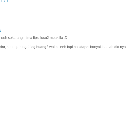
 07.11
3
eh sekarang minta tips, lucu2 mbak ila :D
 niar, buat ajah ngeblog buang2 waktu, eeh tapi pas dapet banyak hadiah dia nya