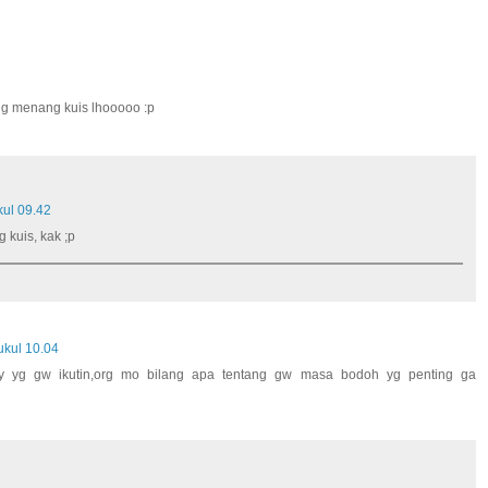
ing menang kuis lhooooo :p
ul 09.42
 kuis, kak ;p
kul 10.04
 yg gw ikutin,org mo bilang apa tentang gw masa bodoh yg penting ga