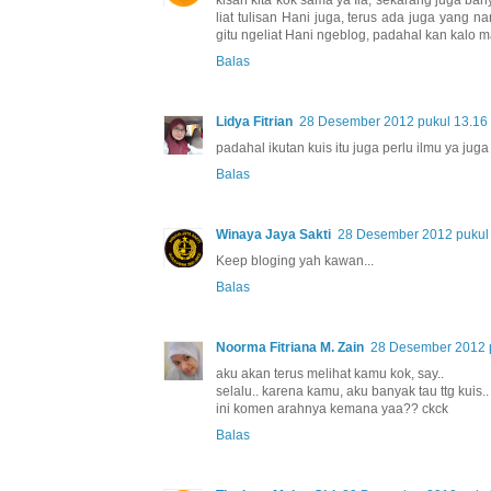
kisah kita kok sama ya Ila, sekarang juga ba
liat tulisan Hani juga, terus ada juga yang 
gitu ngeliat Hani ngeblog, padahal kan kalo 
Balas
Lidya Fitrian
28 Desember 2012 pukul 13.16
padahal ikutan kuis itu juga perlu ilmu ya juga 
Balas
Winaya Jaya Sakti
28 Desember 2012 pukul
Keep bloging yah kawan...
Balas
Noorma Fitriana M. Zain
28 Desember 2012 
aku akan terus melihat kamu kok, say..
selalu.. karena kamu, aku banyak tau ttg kuis..
ini komen arahnya kemana yaa?? ckck
Balas