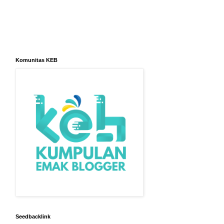
Komunitas KEB
Seedbacklink