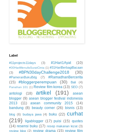
Label
#1Hari1Ayat
(10)
#11projects11days
(3)
#31HariBerbagiBacaan
#30HariMenulisSuratCinta
(1)
#BPN30dayChallenge2018
(30)
(3)
#RamadhanBercerita
#PameranBukuBdg
(7)
#bloggerperempuan
(30)
(15)
Bali
(4)
Review film korea
(13)
SEO
(7)
Panahan 101
(1)
artikel
(191)
antologi
(18)
asean
blogger
(9)
asean blogger festival indonesia
2013
(11)
asean community 2015
(14)
bandung
(8)
beauty corner
(26)
bisnis
(13)
curhat
buku
(22)
blog
(6)
budaya jawa
(4)
(219)
ligablogger
(17)
puisi
(15)
quotes
(14)
resensi buku
(17)
resep makanan lezat
(3)
review drama
(15)
review film
review blog
(2)