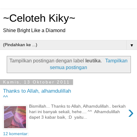
~Celoteh Kiky~
Shine Bright Like a Diamond
▼
Tampilkan postingan dengan label
leutika
.
Tampilkan
semua postingan
Kamis, 13 Oktober 2011
Thanks to Allah, alhamdulillah
^^
›
Bismillah... Thanks to Allah, Alhamdulillah.. berkah
hari ini banyak sekali, hehe.... ^^ Alhamdulillah
dapet 3 kabar baik, :D yaitu...
12 komentar: