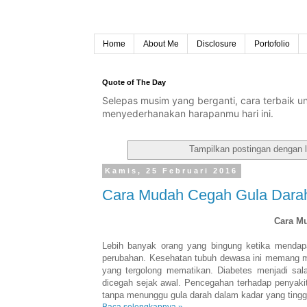
Home
About Me
Disclosure
Portofolio
Quote of The Day
Selepas musim yang berganti, cara terbaik 
menyederhanakan harapanmu hari ini.
Tampilkan postingan dengan 
Kamis, 25 Februari 2016
Cara Mudah Cegah Gula Darah
Cara M
Lebih banyak orang yang bingung ketika mendap
perubahan. Kesehatan tubuh dewasa ini memang me
yang tergolong mematikan. Diabetes menjadi sa
dicegah sejak awal. Pencegahan terhadap penyaki
tanpa menunggu gula darah dalam kadar yang tingg
Baca selengkapnya »