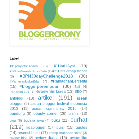
Label
#1Hari1Ayat
(10)
#11projects11days
(3)
#31HariBerbagiBacaan
#30HariMenulisSuratCinta
(1)
#BPN30dayChallenge2018
(30)
(3)
#RamadhanBercerita
#PameranBukuBdg
(7)
#bloggerperempuan
(30)
(15)
Bali
(4)
Review film korea
(13)
SEO
(7)
Panahan 101
(1)
artikel
(191)
antologi
(18)
asean
blogger
(9)
asean blogger festival indonesia
2013
(11)
asean community 2015
(14)
bandung
(8)
beauty corner
(26)
bisnis
(13)
curhat
buku
(22)
blog
(6)
budaya jawa
(4)
(219)
ligablogger
(17)
puisi
(15)
quotes
(14)
resensi buku
(17)
resep makanan lezat
(3)
review drama
(15)
review film
review blog
(2)