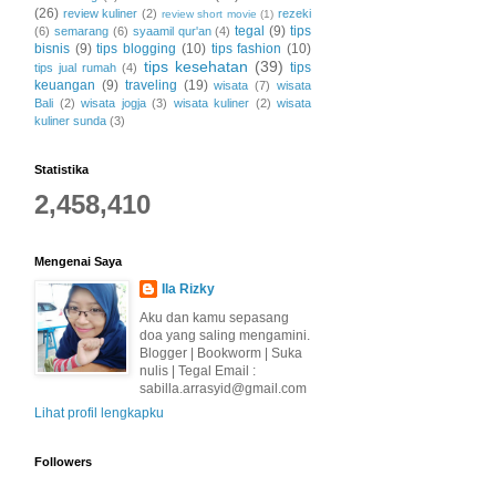
(26)
review kuliner
(2)
rezeki
review short movie
(1)
tegal
(9)
tips
(6)
semarang
(6)
syaamil qur'an
(4)
bisnis
(9)
tips blogging
(10)
tips fashion
(10)
tips kesehatan
(39)
tips
tips jual rumah
(4)
keuangan
(9)
traveling
(19)
wisata
(7)
wisata
Bali
(2)
wisata jogja
(3)
wisata kuliner
(2)
wisata
kuliner sunda
(3)
Statistika
2,458,410
Mengenai Saya
Ila Rizky
Aku dan kamu sepasang
doa yang saling mengamini.
Blogger | Bookworm | Suka
nulis | Tegal Email :
sabilla.arrasyid@gmail.com
Lihat profil lengkapku
Followers