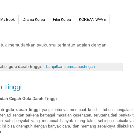
My Book
Drama Korea
Film Korea
KOREAN WAVE
untuk memudahkan syukurmu terlantun adalah dengan
label
gula darah tinggi
.
Tampilkan semua postingan
 Tinggi
udah Cegah Gula Darah Tinggi
ati
gula darah tinggi
yang tentunya membuat kondisi tubuh mengalami
njadi rentan terkena berbagai masalah kesehatan, terutama dari penyakit
lah satu penyakit yang membuat banyak orang takut sehingga sebaiknya
t ini bisa ditempuh dengan banyak cara, dan memang sebaiknya dilakukan
i.