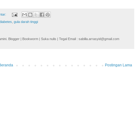
ntar:
diabetes
,
gula darah tinggi
i. Blogger | Bookworm | Suka nulis | Tegal Email : sabilla.arrasyid@gmail.com
Beranda
Postingan Lama