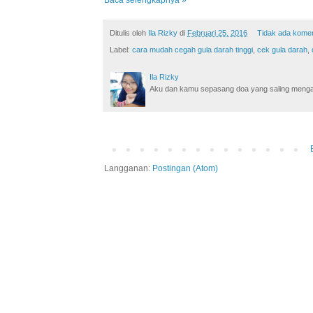
Ditulis oleh
Ila Rizky
di
Februari 25, 2016
Tidak ada kome
Label:
cara mudah cegah gula darah tinggi
,
cek gula darah
,
Ila Rizky
Aku dan kamu sepasang doa yang saling mengamin
Langganan:
Postingan (Atom)