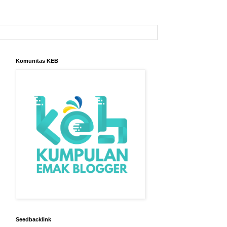
Komunitas KEB
Seedbacklink