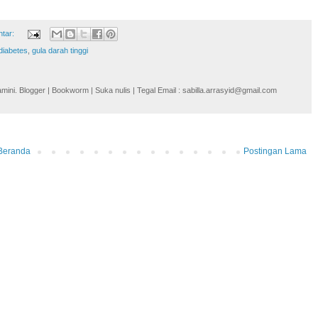
ntar:
diabetes
,
gula darah tinggi
i. Blogger | Bookworm | Suka nulis | Tegal Email : sabilla.arrasyid@gmail.com
Beranda
Postingan Lama