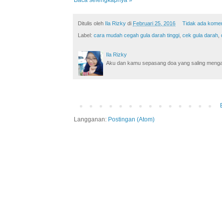
Ditulis oleh
Ila Rizky
di
Februari 25, 2016
Tidak ada kome
Label:
cara mudah cegah gula darah tinggi
,
cek gula darah
,
Ila Rizky
Aku dan kamu sepasang doa yang saling mengamin
Langganan:
Postingan (Atom)