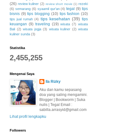
(26)
review kuliner
(2)
rezeki
review short movie
(1)
tegal
(9)
tips
(6)
semarang
(6)
syaamil qur'an
(4)
bisnis
(9)
tips blogging
(10)
tips fashion
(10)
tips kesehatan
(39)
tips
tips jual rumah
(4)
keuangan
(9)
traveling
(19)
wisata
(7)
wisata
Bali
(2)
wisata jogja
(3)
wisata kuliner
(2)
wisata
kuliner sunda
(3)
Statistika
2,455,255
Mengenai Saya
Ila Rizky
Aku dan kamu sepasang
doa yang saling mengamini.
Blogger | Bookworm | Suka
nulis | Tegal Email :
sabilla.arrasyid@gmail.com
Lihat profil lengkapku
Followers