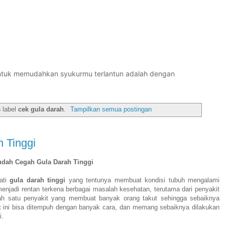
untuk memudahkan syukurmu terlantun adalah dengan
 label
cek gula darah
.
Tampilkan semua postingan
 Tinggi
udah Cegah Gula Darah Tinggi
ati
gula darah tinggi
yang tentunya membuat kondisi tubuh mengalami
njadi rentan terkena berbagai masalah kesehatan, terutama dari penyakit
lah satu penyakit yang membuat banyak orang takut sehingga sebaiknya
t ini bisa ditempuh dengan banyak cara, dan memang sebaiknya dilakukan
i.