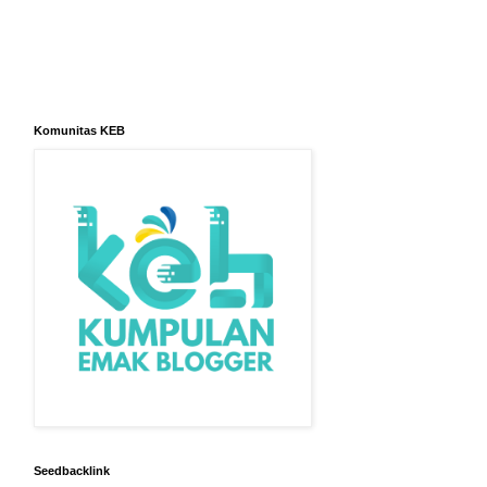
Komunitas KEB
Seedbacklink