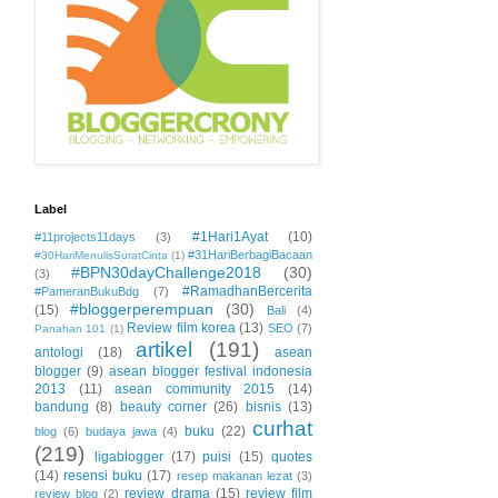
Label
#1Hari1Ayat
(10)
#11projects11days
(3)
#31HariBerbagiBacaan
#30HariMenulisSuratCinta
(1)
#BPN30dayChallenge2018
(30)
(3)
#RamadhanBercerita
#PameranBukuBdg
(7)
#bloggerperempuan
(30)
(15)
Bali
(4)
Review film korea
(13)
SEO
(7)
Panahan 101
(1)
artikel
(191)
antologi
(18)
asean
blogger
(9)
asean blogger festival indonesia
2013
(11)
asean community 2015
(14)
bandung
(8)
beauty corner
(26)
bisnis
(13)
curhat
buku
(22)
blog
(6)
budaya jawa
(4)
(219)
ligablogger
(17)
puisi
(15)
quotes
(14)
resensi buku
(17)
resep makanan lezat
(3)
review drama
(15)
review film
review blog
(2)