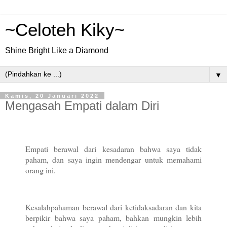
~Celoteh Kiky~
Shine Bright Like a Diamond
▼
Kamis, 20 Januari 2022
Mengasah Empati dalam Diri
Empati berawal dari kesadaran bahwa saya tidak
paham, dan saya ingin mendengar untuk memahami
orang ini.
Kesalahpahaman berawal dari ketidaksadaran dan kita
berpikir bahwa saya paham, bahkan mungkin lebih