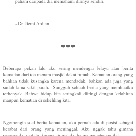
paham daripada dia memahami dirinya sendiri.
~Dr. Jiemi Ardian
❤️❤️❤️
Beberapa pekan lalu aku sering mendengar lelayu atau berita
kematian dari toa menara masjid dekat rumah. Kematian orang yang
bahkan tidak kusangka karena mendadak, bahkan ada juga yang
sudah lama sakit parah. Sungguh sebuah berita yang membuatku
terhenyak. Bahwa hidup kita seringkali diiringi dengan kelahiran
maupun kematian di sekeliling kita.
Ngomongin soal berita kematian, aku pernah ada di posisi sebagai
kerabat dari orang yang meninggal. Aku nggak tahu gimana
perasaanku saat itu, karena air mataku hanya menetes sedikit.