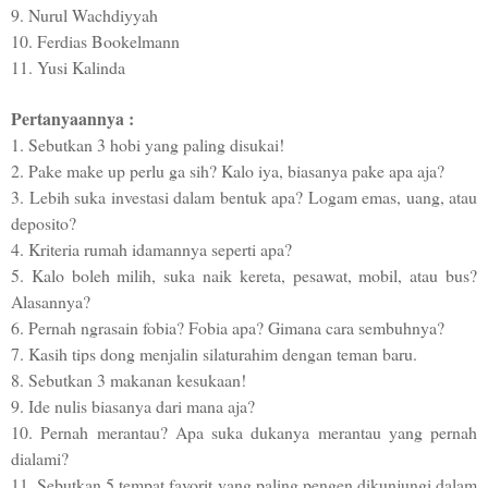
9. Nurul Wachdiyyah
10. Ferdias Bookelmann
11. Yusi Kalinda
Pertanyaannya :
1. Sebutkan 3 hobi yang paling disukai!
2. Pake make up perlu ga sih? Kalo iya, biasanya pake apa aja?
3. Lebih suka investasi dalam bentuk apa? Logam emas, uang, atau
deposito?
4. Kriteria rumah idamannya seperti apa?
5. Kalo boleh milih, suka naik kereta, pesawat, mobil, atau bus?
Alasannya?
6. Pernah ngrasain fobia? Fobia apa? Gimana cara sembuhnya?
7. Kasih tips dong menjalin silaturahim dengan teman baru.
8. Sebutkan 3 makanan kesukaan!
9. Ide nulis biasanya dari mana aja?
10. Pernah merantau? Apa suka dukanya merantau yang pernah
dialami?
11. Sebutkan 5 tempat favorit yang paling pengen dikunjungi dalam