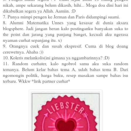
nikah, ampe sekarang belum dikasih, hihi... Moga doa dini hari ini
dikabulkan segera ya Allah. Aamiin. :D
7. Punya mimpi pengen ke Jerman dan Paris didampingi suami.
8. Alumni Matematika Unnes yang kesasar di dunia aksara
blogsphere. Jadi jangan heran kalo postinganku banyakan suka to
the point dan jarang yang panjang banget, kecuali aku ngerasa
nyaman curhat sepanjang itu. x)
9. Orangnya cuek dan susah ekspresif. Cuma di blog doang
cerewetnya. Ahaha :))
10. Koleris melankolis(ini gimana ya nggambarinnya? :D)
11. Random curhater, kalo ngobrol sama aku suka random
temanya. Belum kelar bahas tema A, udah bahas tema B. Dari
ngomongin politik, harga buku, resep masakan sampe bahas isu
terbaru. Wkkw *lirik partner curhat*