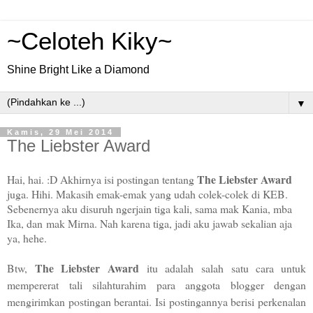
~Celoteh Kiky~
Shine Bright Like a Diamond
▼
Kamis, 29 Mei 2014
The Liebster Award
The Liebster Award
Hai, hai. :D Akhirnya isi postingan tentang
juga. Hihi. Makasih emak-emak yang udah colek-colek di KEB.
Sebenernya aku disuruh ngerjain tiga kali, sama mak Kania, mba
Ika, dan mak Mirna. Nah karena tiga, jadi aku jawab sekalian aja
ya, hehe.
The Liebster Award
Btw,
itu adalah salah satu cara untuk
mempererat tali silahturahim para anggota blogger dengan
mengirimkan postingan berantai. Isi postingannya berisi perkenalan