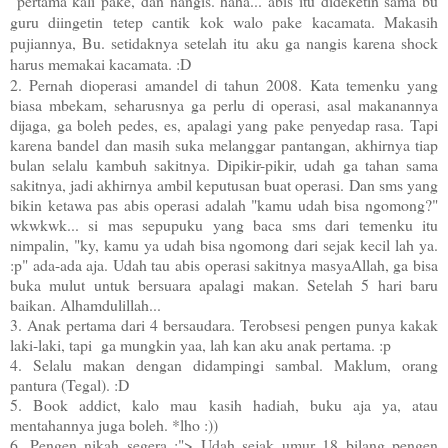
pertama kali pake, dan nangis. haha... abis itu dideketin sama bu
guru diingetin tetep cantik kok walo pake kacamata. Makasih
pujiannya, Bu. setidaknya setelah itu aku ga nangis karena shock
harus memakai kacamata. :D
2. Pernah dioperasi amandel di tahun 2008. Kata temenku yang
biasa mbekam, seharusnya ga perlu di operasi, asal makanannya
dijaga, ga boleh pedes, es, apalagi yang pake penyedap rasa. Tapi
karena bandel dan masih suka melanggar pantangan, akhirnya tiap
bulan selalu kambuh sakitnya. Dipikir-pikir, udah ga tahan sama
sakitnya, jadi akhirnya ambil keputusan buat operasi. Dan sms yang
bikin ketawa pas abis operasi adalah "kamu udah bisa ngomong?"
wkwkwk... si mas sepupuku yang baca sms dari temenku itu
nimpalin, "ky, kamu ya udah bisa ngomong dari sejak kecil lah ya.
:p" ada-ada aja. Udah tau abis operasi sakitnya masyaAllah, ga bisa
buka mulut untuk bersuara apalagi makan. Setelah 5 hari baru
baikan. Alhamdulillah...
3. Anak pertama dari 4 bersaudara. Terobsesi pengen punya kakak
laki-laki, tapi ga mungkin yaa, lah kan aku anak pertama. :p
4. Selalu makan dengan didampingi sambal. Maklum, orang
pantura (Tegal). :D
5. Book addict, kalo mau kasih hadiah, buku aja ya, atau
mentahannya juga boleh. *lho :))
6. Pengen nikah segera :"> Udah sejak umur 18 bilang pengen