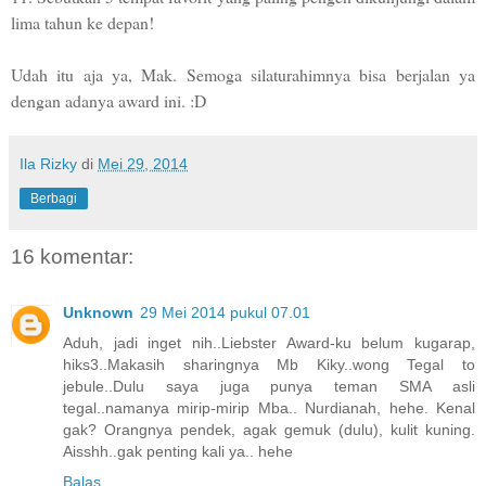
lima tahun ke depan!
Udah itu aja ya, Mak. Semoga silaturahimnya bisa berjalan ya
dengan adanya award ini. :D
Ila Rizky
di
Mei 29, 2014
Berbagi
16 komentar:
Unknown
29 Mei 2014 pukul 07.01
Aduh, jadi inget nih..Liebster Award-ku belum kugarap,
hiks3..Makasih sharingnya Mb Kiky..wong Tegal to
jebule..Dulu saya juga punya teman SMA asli
tegal..namanya mirip-mirip Mba.. Nurdianah, hehe. Kenal
gak? Orangnya pendek, agak gemuk (dulu), kulit kuning.
Aisshh..gak penting kali ya.. hehe
Balas