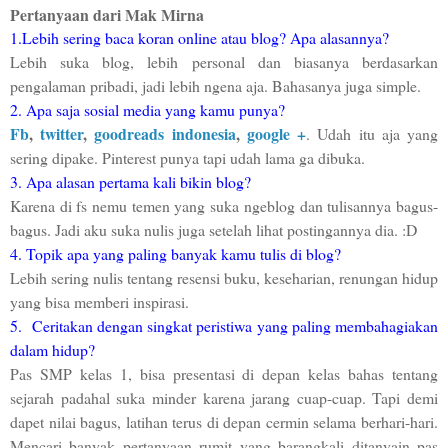
Pertanyaan dari Mak Mirna
1.Lebih sering baca koran online atau blog? Apa alasannya?
Lebih suka blog, lebih personal dan biasanya berdasarkan
pengalaman pribadi, jadi lebih ngena aja. Bahasanya juga simple.
2. Apa saja sosial media yang kamu punya?
Fb
,
twitter
,
goodreads indonesia
,
google +
. Udah itu aja yang
sering dipake. Pinterest punya tapi udah lama ga dibuka.
3. Apa alasan pertama kali bikin blog?
Karena di fs nemu temen yang suka ngeblog dan tulisannya bagus-
bagus. Jadi aku suka nulis juga setelah lihat postingannya dia. :D
4. Topik apa yang paling banyak kamu tulis di blog?
Lebih sering nulis tentang resensi buku, keseharian, renungan hidup
yang bisa memberi inspirasi.
5. Ceritakan dengan singkat peristiwa yang paling membahagiakan
dalam hidup?
Pas SMP kelas 1, bisa presentasi di depan kelas bahas tentang
sejarah padahal suka minder karena jarang cuap-cuap. Tapi demi
dapet nilai bagus, latihan terus di depan cermin selama berhari-hari.
Mencari banyak pertanyaan rumit yang barangkali ditanyain pas