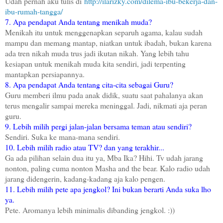
Udah pernah aku tulis di
http://ilarizky.com/dilema-ibu-bekerja-dan-
ibu-rumah-tangga/
7. Apa pendapat Anda tentang menikah muda?
Menikah itu untuk menggenapkan separuh agama, kalau sudah
mampu dan memang mantap, niatkan untuk ibadah, bukan karena
ada tren nikah muda trus jadi ikutan nikah. Yang lebih tahu
kesiapan untuk menikah muda kita sendiri, jadi terpenting
mantapkan persiapannya.
8. Apa pendapat Anda tentang cita-cita sebagai Guru?
Guru memberi ilmu pada anak didik, suatu saat pahalanya akan
terus mengalir sampai mereka meninggal. Jadi, nikmati aja peran
guru.
9. Lebih milih pergi jalan-jalan bersama teman atau sendiri?
Sendiri. Suka ke mana-mana sendiri.
10. Lebih milih radio atau TV? dan yang terakhir...
Ga ada pilihan selain dua itu ya, Mba Ika? Hihi. Tv udah jarang
nonton, paling cuma nonton Masha and the bear. Kalo radio udah
jarang didengerin, kadang-kadang aja kalo pengen.
11. Lebih milih pete apa jengkol? Ini bukan berarti Anda suka lho
ya.
Pete. Aromanya lebih minimalis dibanding jengkol. :))