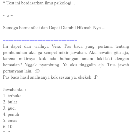
* Test ini berdasarkan ilmu psikologi ..
~ o ~
Semoga bermanfaat dan Dapat Diambil Hikmah-Nya ...
============================
Ini dapet dari wallnya Vera. Pas baca yang pertama tentang
pembunuhan aku ga sempet mikir jawaban. Aku lewatin gitu aja,
karena mikirnya kok ada hubungan antara laki-laki dengan
kematian? Nggak nyambung. Ya aku tinggalin aja. Trus jawab
pertanyaan lain. :D
Pas baca hasil analisanya kok sesuai ya. ekekek. :P
Jawabanku :
1. terbuka
2. bulat
3. guci
4. penuh
5. emas
6. 10