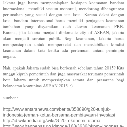
Jakarta juga harus mempersiapkan kesiapan keamanan bandara
internasional, memiliki stasiun monorail, mendorong dibangunnya
perumahan yang sesuai dengan tata kota.
Karena dekat dengan
kota, bandara internasional harus memiliki penjagaan keamanan
tambahan yang disyaratkan oleh dewan keamanan PBB.
Karena,
jika Jakarta menjadi diplomatic city of ASEAN, jakarta
akan menjadi sorotan publik. Segi keamanan, Jakarta harus
mempersiapkan untuk memperketat dan menstabilkan kondisi
keamanan dalam kota ketika ada pertemuan antara pemimpin
negara.
Nah, apakah Jakarta sudah bisa berbenah sebelum tahun 2015? Kita
tunggu kiprah pemerintah dan juga masyarakat terutama pemerintah
kota Jakarta untuk mempersiapkan sarana dan prasarana bagi
kelancaran komunitas ASEAN 2015. :)
sumber :
http://www.antaranews.com/berita/358890/g20-tunjuk-
indonesia-jerman-ketua-bersama-pembiayaan-investasi
http://id.wikipedia.org/wiki/G-20_ekonomi_utama
http://www.bappenas.go.id/node/168/3636/bkpm--indonesia-