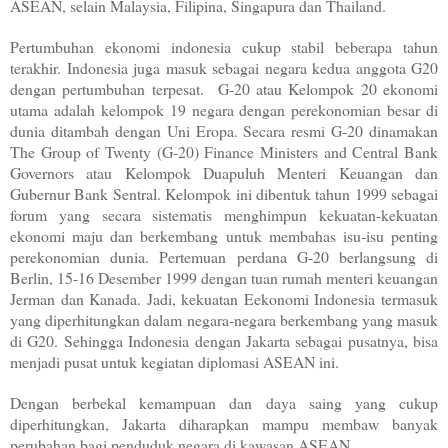
ASEAN, selain Malaysia, Filipina, Singapura dan Thailand.
Pertumbuhan ekonomi indonesia cukup stabil beberapa tahun
terakhir. Indonesia juga masuk sebagai negara kedua anggota G20
dengan pertumbuhan terpesat. G-20 atau Kelompok 20 ekonomi
utama adalah kelompok 19 negara dengan perekonomian besar di
dunia ditambah dengan Uni Eropa. Secara resmi G-20 dinamakan
The Group of Twenty (G-20) Finance Ministers and Central Bank
Governors atau Kelompok Duapuluh Menteri Keuangan dan
Gubernur Bank Sentral. Kelompok ini dibentuk tahun 1999 sebagai
forum yang secara sistematis menghimpun kekuatan-kekuatan
ekonomi maju dan berkembang untuk membahas isu-isu penting
perekonomian dunia. Pertemuan perdana G-20 berlangsung di
Berlin, 15-16 Desember 1999 dengan tuan rumah menteri keuangan
Jerman dan Kanada. Jadi, kekuatan Eekonomi Indonesia termasuk
yang diperhitungkan dalam negara-negara berkembang yang masuk
di G20. Sehingga Indonesia dengan Jakarta sebagai pusatnya, bisa
menjadi pusat untuk kegiatan diplomasi ASEAN ini.
Dengan berbekal kemampuan dan daya saing yang cukup
diperhitungkan, Jakarta diharapkan mampu membaw banyak
perubahan bagi penduduk negara di kawasan ASEAN.